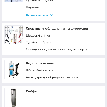
Ручний інструмент
Парники
Термоси
Показати все
Дровоколи
Спортивне обладнання та аксесуари
Шведські стінки
Турніки та бруси
Обладнання для активних видів спорту
Водопостачання
Вібраційні насоси
Аксесуари до вібраційних насосів
Сейфи