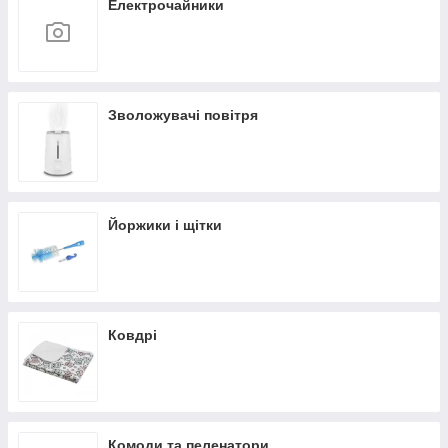
Електрочайники
Зволожувачі повітря
Йоржики і щітки
Ковдрі
Комоди та пеленатори