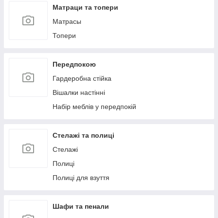
Матраци та топери
Матрасы
Топери
Передпокою
Гардеробна стійка
Вішалки настінні
Набір меблів у передпокій
Стелажі та полиці
Стелажі
Полиці
Полиці для взуття
Шафи та пенали