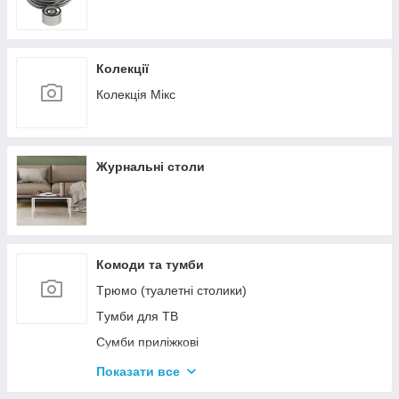
Колекції
Колекція Мікс
Журнальні столи
Комоди та тумби
Tрюмо (туалетні столики)
Tумби для ТВ
Сумби приліжкові
Комоди
Показати все
Тумби для взуття