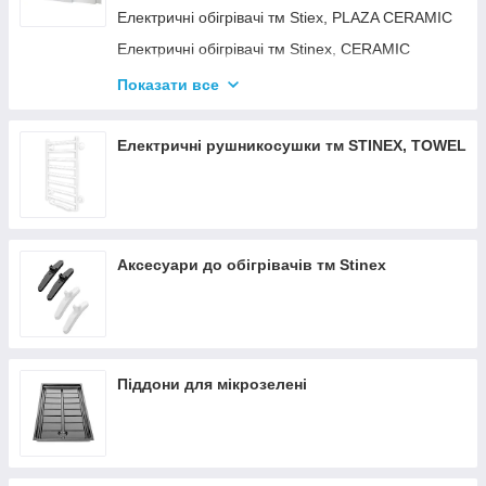
Електричні обігрівачі тм Stiex, PLAZA CERAMIC
Електричні обігрівачі тм Stinex, CERAMIC
Електричні обігрівачі тм Stinex, COMBIE
Показати все
ЕЛЕКТРОКОНВЕКТОРИ WIFI З
ТЕРМОРЕГУЛЯТОРОМ
Електричні рушникосушки тм STINEX, TOWEL
Аксесуари до обігрівачів тм Stinex
Піддони для мікрозелені