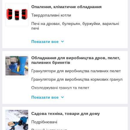
Опалення, кліматичне обладнання
Твердопаливні котли
Печі на дровах, булерьян, буржуйки, варильні
печі
Димарі
Показати все
Електродні котли GAZDA
Електродні котли ION
Обладнання для виробництва дров, пелет,
Котли електричні
паливних брикетів
Газові котли
Гранулятори для виробництва паливних пелет
Аксесуари для твердопаливних котлів
Гранулятори для виробництва кормових гранул
Охолоджувачі гранул та пелет
Подрібнювачі
Показати все
Шнеки
Дровоколи
Садова техніка, товари для дому
Подрібнювачі