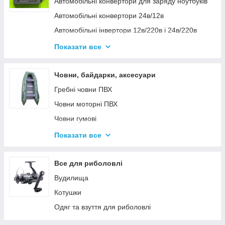
Автомобільні конвертори для заряду ноутбуків
Автомобільні конвертори 24в/12в
Автомобільні інвертори 12в/220в і 24в/220в
Вольтметры
Показати все
Інвертори автомобільні Дніпр 12в/220в і
24в/220в модифікована та чиста синусоїда
Човни, байдарки, аксесуари
Інвентори 2
Гребні човни ПВХ
Човни моторні ПВХ
Човни гумові
Надувні байдарки
Показати все
Аксесуари до човнів
Тюбінг
Все для риболовлі
Страхувальні жилети
Вудилища
Човники ΩMega
Котушки
Лодки Grif boat
Одяг та взуття для риболовлі
Човники PROFI