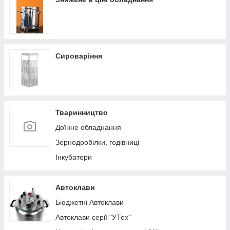
Сироваріння
Тваринництво
Доїнне обладнання
Зернодробілки, годівниці
Інкубатори
Автоклави
Бюджетні Автоклави
Автоклави серії "УТех"