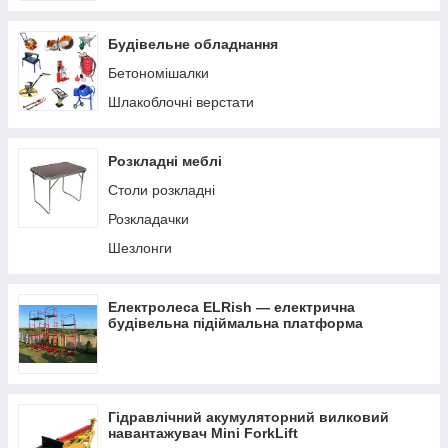
Будівельне обладнання
Бетономішалки
Шлакоблочні верстати
Розкладні меблі
Столи розкладні
Розкладачки
Шезлонги
Електролеса ELRish — електрична
будівельна підіймальна платформа
Гідравлічний акумуляторний вилковий
навантажувач Mini ForkLift