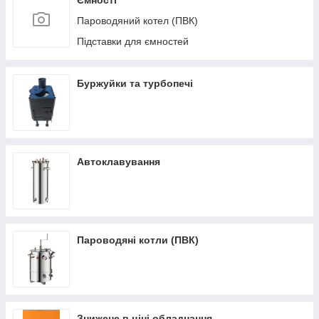
Ємності
Пароводяний котел (ПВК)
Підставки для ємностей
Буржуйки та турбопечі
Автоклавування
Пароводяні котли (ПВК)
Знижене в ціні обладнання