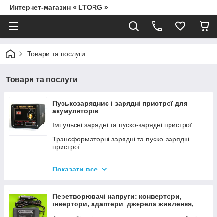
Интернет-магазин « LTORG »
Товари та послуги
Товари та послуги
Пуськозарядниє і зарядні пристрої для
акумуляторів
Імпульсні зарядні та пуско-зарядні пристрої
Трансформаторні зарядні та пуско-зарядні
пристрої
Дроти для прикурювання
Показати все
Джерела живлення для дамських сумочок від
мережі 220В
Перетворювачі напруги: конвертори,
інвертори, адаптери, джерела живлення,
вольтметри