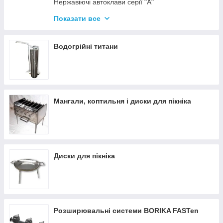
Нержавіючі автоклави серії "А"
Промислові автоклави
Показати все
Нержавіючі автоклави серії "Гуд"
Комплектуючі для автоклавів
Водогрійні титани
Все для консервації
Мангали, коптильня і диски для пікніка
Диски для пікніка
Розширювальні системи BORIKA FASTen