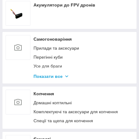
Акумулятори до FPV дронів
Самогоноваріння
Прилади та аксесуари
Перегінні куби
Усе для браги
Комплектуючі та запчастини
Показати все
Ємності для бродіння
Колони без ємності
Копчення
Домашні коптильні
Комплектуючі та аксесуари для копчення
Спеції та щепа для копчення