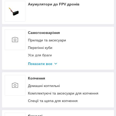
Акумулятори до FPV дронів
Самогоноваріння
Прилади та аксесуари
Перегінні куби
Усе для браги
Комплектуючі та запчастини
Показати все
Ємності для бродіння
Колони без ємності
Копчення
Домашні коптильні
Комплектуючі та аксесуари для копчення
Спеції та щепа для копчення