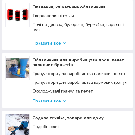
Опалення, кліматичне обладнання
Твердопаливні котли
Печі на дровах, булерьян, буржуйки, варильні
печі
Димарі
Показати все
Електродні котли GAZDA
Електродні котли ION
Обладнання для виробництва дров, пелет,
Котли електричні
паливних брикетів
Газові котли
Гранулятори для виробництва паливних пелет
Аксесуари для твердопаливних котлів
Гранулятори для виробництва кормових гранул
Охолоджувачі гранул та пелет
Подрібнювачі
Показати все
Шнеки
Дровоколи
Садова техніка, товари для дому
Подрібнювачі