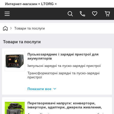
Интернет-магазин « LTORG »
Товари та послуги
Товари та послуги
Пуськозарядниє і зарядні пристрої для
акумуляторів
Імпульсні зарядні та пуско-зарядні пристрої
Трансформаторні зарядні та пуско-зарядні
пристрої
Дроти для прикурювання
Показати все
Джерела живлення для дамських сумочок від
мережі 220В
Перетворювачі напруги: конвертори,
інвертори, адаптери, джерела живлення,
вольтметри