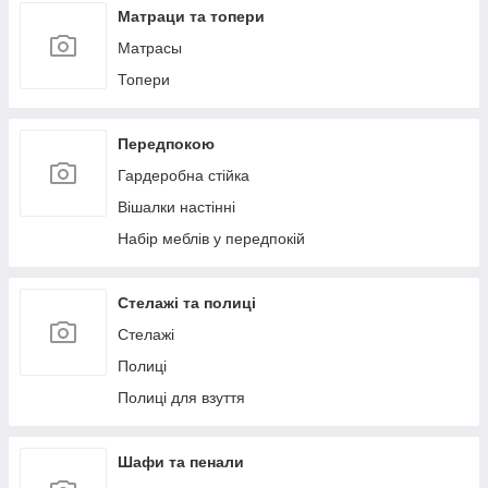
Матраци та топери
Матрасы
Топери
Передпокою
Гардеробна стійка
Вішалки настінні
Набір меблів у передпокій
Стелажі та полиці
Стелажі
Полиці
Полиці для взуття
Шафи та пенали