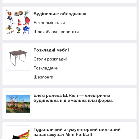
Будівельне обладнання
Бетономішалки
Шлакоблочні верстати
Розкладні меблі
Столи розкладні
Розкладачки
Шезлонги
Електролеса ELRish — електрична
будівельна підіймальна платформа
Гідравлічний акумуляторний вилковий
навантажувач Mini ForkLift