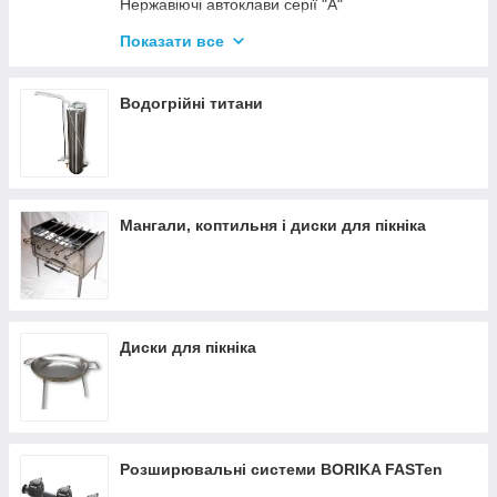
Нержавіючі автоклави серії "А"
Промислові автоклави
Показати все
Нержавіючі автоклави серії "Гуд"
Комплектуючі для автоклавів
Водогрійні титани
Все для консервації
Мангали, коптильня і диски для пікніка
Диски для пікніка
Розширювальні системи BORIKA FASTen