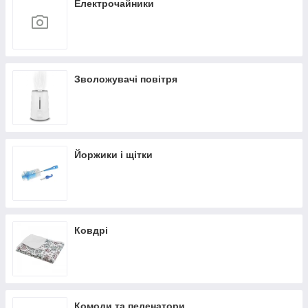
Електрочайники
Зволожувачі повітря
Йоржики і щітки
Ковдрі
Комоди та пеленатори