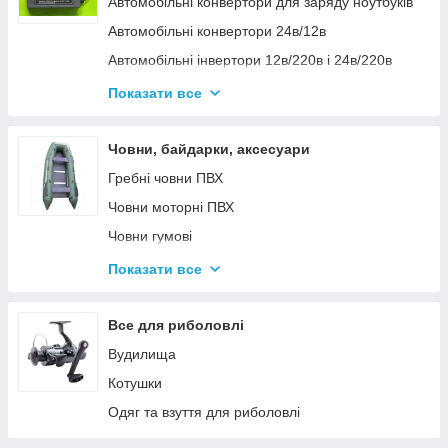
Автомобільні конвертори для заряду ноутбуків
Автомобільні конвертори 24в/12в
Автомобільні інвертори 12в/220в і 24в/220в
Вольтметры
Показати все
Інвертори автомобільні Дніпр 12в/220в і
24в/220в модифікована та чиста синусоїда
Човни, байдарки, аксесуари
Інвентори 2
Гребні човни ПВХ
Човни моторні ПВХ
Човни гумові
Надувні байдарки
Показати все
Аксесуари до човнів
Тюбінг
Все для риболовлі
Страхувальні жилети
Вудилища
Човники ΩMega
Котушки
Лодки Grif boat
Одяг та взуття для риболовлі
Човники PROFI