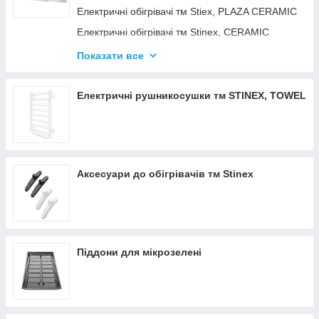
Електричні обігрівачі тм Stiex, PLAZA CERAMIC
Електричні обігрівачі тм Stinex, CERAMIC
Електричні обігрівачі тм Stinex, COMBIE
Показати все
ЕЛЕКТРОКОНВЕКТОРИ WIFI З
ТЕРМОРЕГУЛЯТОРОМ
Електричні рушникосушки тм STINEX, TOWEL
Аксесуари до обігрівачів тм Stinex
Піддони для мікрозелені