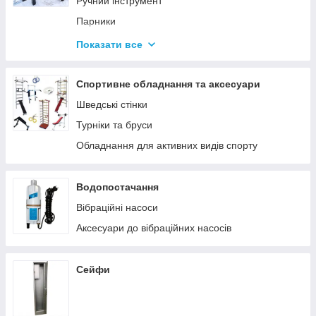
Ручний інструмент
Парники
Термоси
Показати все
Дровоколи
Спортивне обладнання та аксесуари
Шведські стінки
Турніки та бруси
Обладнання для активних видів спорту
Водопостачання
Вібраційні насоси
Аксесуари до вібраційних насосів
Сейфи