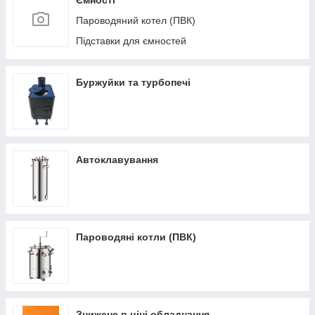
Ємності
Пароводяний котел (ПВК)
Підставки для ємностей
Буржуйки та турбопечі
Автоклавування
Пароводяні котли (ПВК)
Знижене в ціні обладнання