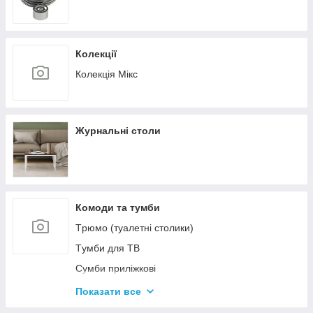
Колекції
Колекція Мікс
Журнальні столи
Комоди та тумби
Tрюмо (туалетні столики)
Tумби для ТВ
Сумби приліжкові
Комоди
Показати все
Тумби для взуття