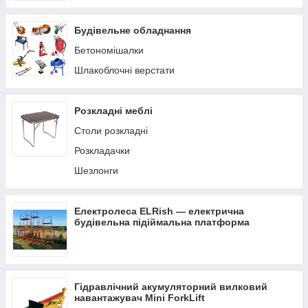
Будівельне обладнання
Бетономішалки
Шлакоблочні верстати
Розкладні меблі
Столи розкладні
Розкладачки
Шезлонги
Електролеса ELRish — електрична
будівельна підіймальна платформа
Гідравлічний акумуляторний вилковий
навантажувач Mini ForkLift