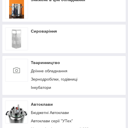
Сироваріння
Тваринництво
Доїнне обладнання
Зернодробілки, годівниці
Інкубатори
Автоклави
Бюджетні Автоклави
Автоклави серії "УТех"