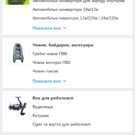
Автомобільні конвертори для заряду ноутбуків
Автомобільні конвертори 24в/12в
Автомобільні інвертори 12в/220в і 24в/220в
Вольтметры
Показати все
Інвертори автомобільні Дніпр 12в/220в і
24в/220в модифікована та чиста синусоїда
Човни, байдарки, аксесуари
Інвентори 2
Гребні човни ПВХ
Човни моторні ПВХ
Човни гумові
Надувні байдарки
Показати все
Аксесуари до човнів
Тюбінг
Все для риболовлі
Страхувальні жилети
Вудилища
Човники ΩMega
Котушки
Лодки Grif boat
Одяг та взуття для риболовлі
Човники PROFI