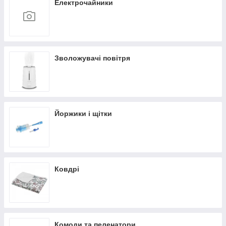
Електрочайники
Зволожувачі повітря
Йоржики і щітки
Ковдрі
Комоди та пеленатори