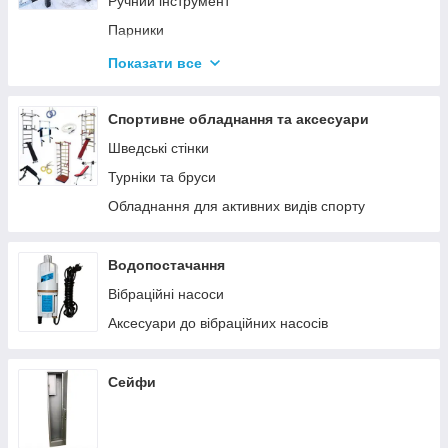
Ручний інструмент
Парники
Термоси
Показати все
Дровоколи
Спортивне обладнання та аксесуари
Шведські стінки
Турніки та бруси
Обладнання для активних видів спорту
Водопостачання
Вібраційні насоси
Аксесуари до вібраційних насосів
Сейфи