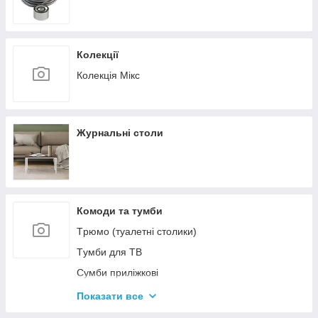
Колекції
Колекція Мікс
Журнальні столи
Комоди та тумби
Tрюмо (туалетні столики)
Tумби для ТВ
Сумби приліжкові
Комоди
Показати все
Тумби для взуття