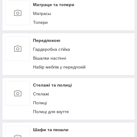
Матраци та топери
Матрасы
Топери
Передпокою
Гардеробна стійка
Вішалки настінні
Набір меблів у передпокій
Стелажі та полиці
Стелажі
Полиці
Полиці для взуття
Шафи та пенали