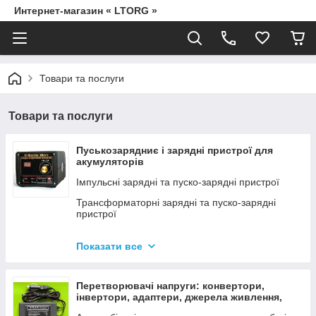
Интернет-магазин « LTORG »
Товари та послуги
Товари та послуги
Пуськозарядниє і зарядні пристрої для
акумуляторів
Імпульсні зарядні та пуско-зарядні пристрої
Трансформаторні зарядні та пуско-зарядні
пристрої
Дроти для прикурювання
Показати все
Джерела живлення для дамських сумочок від
мережі 220В
Перетворювачі напруги: конвертори,
інвертори, адаптери, джерела живлення,
вольтметри