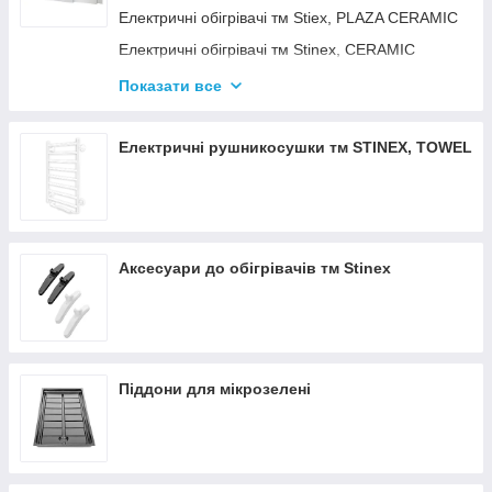
Електричні обігрівачі тм Stiex, PLAZA CERAMIC
Електричні обігрівачі тм Stinex, CERAMIC
Електричні обігрівачі тм Stinex, COMBIE
Показати все
ЕЛЕКТРОКОНВЕКТОРИ WIFI З
ТЕРМОРЕГУЛЯТОРОМ
Електричні рушникосушки тм STINEX, TOWEL
Аксесуари до обігрівачів тм Stinex
Піддони для мікрозелені