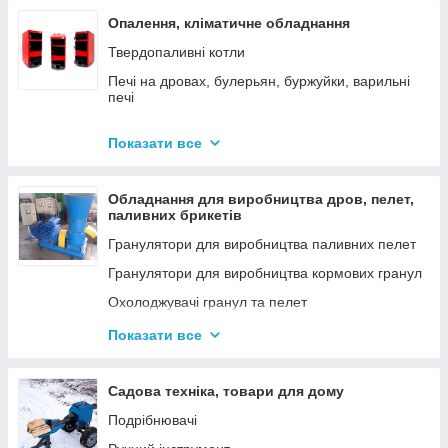
Опалення, кліматичне обладнання
Твердопаливні котли
Печі на дровах, булерьян, буржуйки, варильні
печі
Димарі
Показати все
Електродні котли GAZDA
Електродні котли ION
Обладнання для виробництва дров, пелет,
Котли електричні
паливних брикетів
Газові котли
Гранулятори для виробництва паливних пелет
Аксесуари для твердопаливних котлів
Гранулятори для виробництва кормових гранул
Охолоджувачі гранул та пелет
Подрібнювачі
Показати все
Шнеки
Дровоколи
Садова техніка, товари для дому
Подрібнювачі