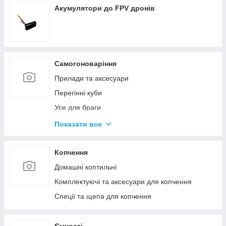
Акумулятори до FPV дронів
Самогоноваріння
Прилади та аксесуари
Перегінні куби
Усе для браги
Комплектуючі та запчастини
Показати все
Ємності для бродіння
Колони без ємності
Копчення
Домашні коптильні
Комплектуючі та аксесуари для копчення
Спеції та щепа для копчення