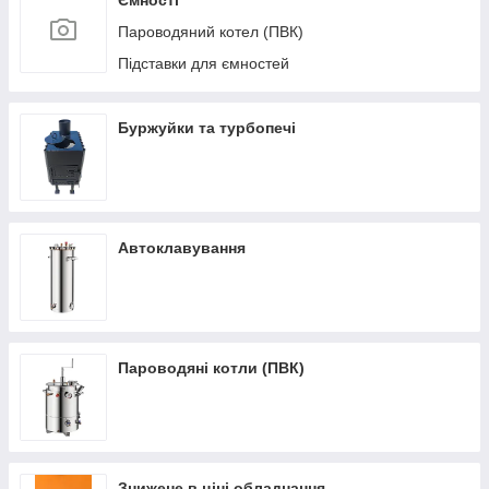
Ємності
Пароводяний котел (ПВК)
Підставки для ємностей
Буржуйки та турбопечі
Автоклавування
Пароводяні котли (ПВК)
Знижене в ціні обладнання