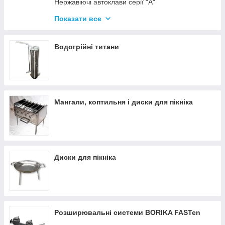
Нержавіючі автоклави серії "А"
Промислові автоклави
Показати все
Нержавіючі автоклави серії "Гуд"
Комплектуючі для автоклавів
Водогрійні титани
Все для консервації
Мангали, коптильня і диски для пікніка
Диски для пікніка
Розширювальні системи BORIKA FASTen