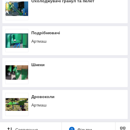
Охолоджувачі гранул та пелет
Подрібнювачі
Артмаш
Шнеки
Дровоколи
Артмаш
Сортування
0
Фільтри