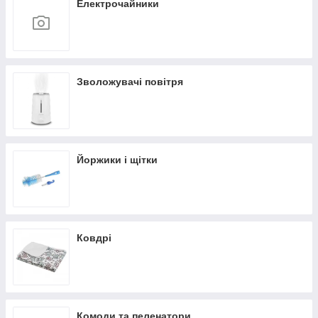
Електрочайники
Зволожувачі повітря
Йоржики і щітки
Ковдрі
Комоди та пеленатори