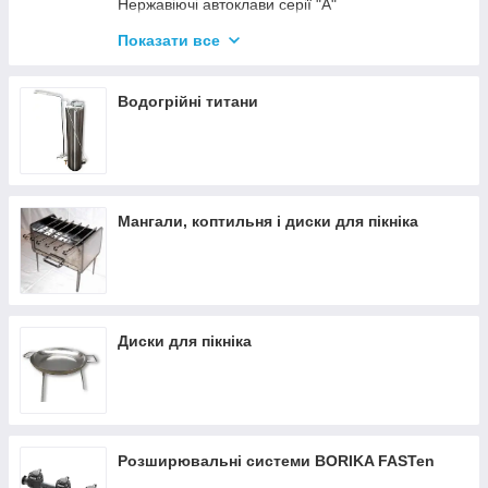
Нержавіючі автоклави серії "А"
Промислові автоклави
Показати все
Нержавіючі автоклави серії "Гуд"
Комплектуючі для автоклавів
Водогрійні титани
Все для консервації
Мангали, коптильня і диски для пікніка
Диски для пікніка
Розширювальні системи BORIKA FASTen