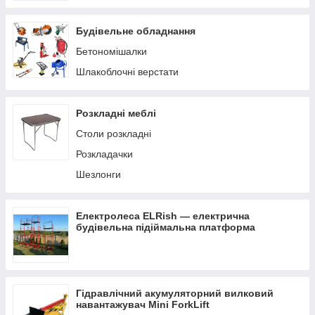
Будівельне обладнання
Бетономішалки
Шлакоблочні верстати
Розкладні меблі
Столи розкладні
Розкладачки
Шезлонги
Електролеса ELRish — електрична
будівельна підіймальна платформа
Гідравлічний акумуляторний вилковий
навантажувач Mini ForkLift