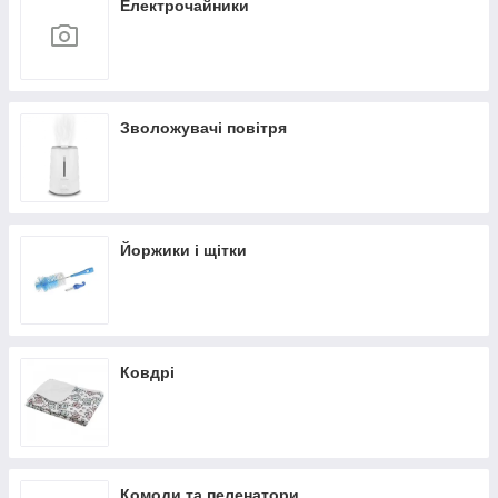
Електрочайники
Зволожувачі повітря
Йоржики і щітки
Ковдрі
Комоди та пеленатори