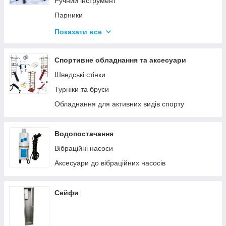
Ручний інструмент
Парники
Термоси
Показати все
Дровоколи
Спортивне обладнання та аксесуари
Шведські стінки
Турніки та бруси
Обладнання для активних видів спорту
Водопостачання
Вібраційні насоси
Аксесуари до вібраційних насосів
Сейфи