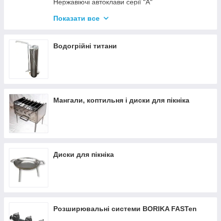
Нержавіючі автоклави серії "А"
Промислові автоклави
Показати все
Нержавіючі автоклави серії "Гуд"
Комплектуючі для автоклавів
Водогрійні титани
Все для консервації
Мангали, коптильня і диски для пікніка
Диски для пікніка
Розширювальні системи BORIKA FASTen