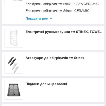
Електричні обігрівачі тм Stiex, PLAZA CERAMIC
Електричні обігрівачі тм Stinex, CERAMIC
Електричні обігрівачі тм Stinex, COMBIE
Показати все
ЕЛЕКТРОКОНВЕКТОРИ WIFI З
ТЕРМОРЕГУЛЯТОРОМ
Електричні рушникосушки тм STINEX, TOWEL
Аксесуари до обігрівачів тм Stinex
Піддони для мікрозелені