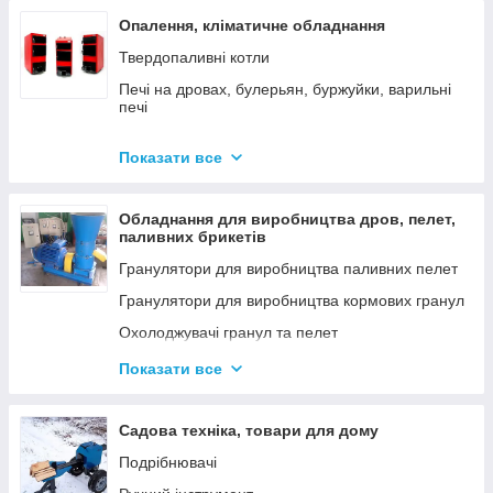
Опалення, кліматичне обладнання
Твердопаливні котли
Печі на дровах, булерьян, буржуйки, варильні
печі
Димарі
Показати все
Електродні котли GAZDA
Електродні котли ION
Обладнання для виробництва дров, пелет,
Котли електричні
паливних брикетів
Газові котли
Гранулятори для виробництва паливних пелет
Аксесуари для твердопаливних котлів
Гранулятори для виробництва кормових гранул
Охолоджувачі гранул та пелет
Подрібнювачі
Показати все
Шнеки
Дровоколи
Садова техніка, товари для дому
Подрібнювачі