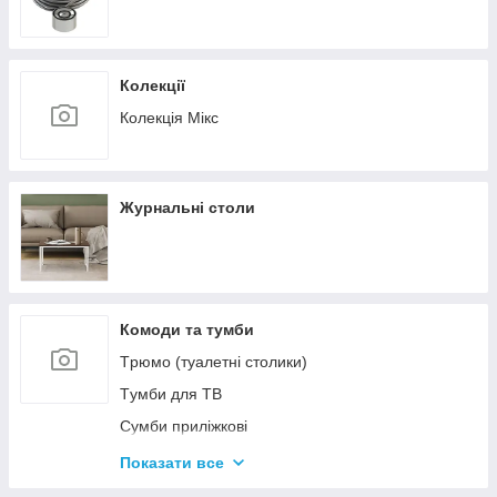
Колекції
Колекція Мікс
Журнальні столи
Комоди та тумби
Tрюмо (туалетні столики)
Tумби для ТВ
Сумби приліжкові
Комоди
Показати все
Тумби для взуття