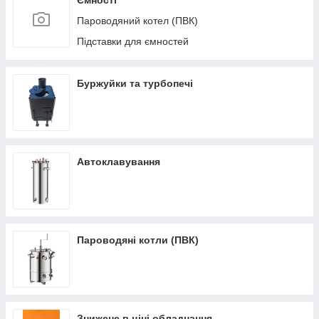
Ємності
Пароводяний котел (ПВК)
Підставки для ємностей
Буржуйки та турбопечі
Автоклавування
Пароводяні котли (ПВК)
Знижене в ціні обладнання