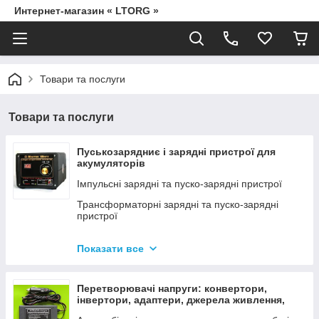
Интернет-магазин « LTORG »
Товари та послуги
Товари та послуги
Пуськозарядниє і зарядні пристрої для
акумуляторів
Імпульсні зарядні та пуско-зарядні пристрої
Трансформаторні зарядні та пуско-зарядні
пристрої
Дроти для прикурювання
Показати все
Джерела живлення для дамських сумочок від
мережі 220В
Перетворювачі напруги: конвертори,
інвертори, адаптери, джерела живлення,
вольтметри