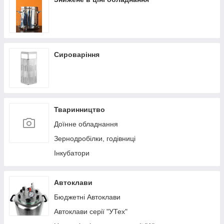
Сироваріння
Тваринництво
Доїнне обладнання
Зернодробілки, годівниці
Інкубатори
Автоклави
Бюджетні Автоклави
Автоклави серії "УТех"