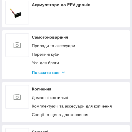
Акумулятори до FPV дронів
Самогоноваріння
Прилади та аксесуари
Перегінні куби
Усе для браги
Комплектуючі та запчастини
Показати все
Ємності для бродіння
Колони без ємності
Копчення
Домашні коптильні
Комплектуючі та аксесуари для копчення
Спеції та щепа для копчення