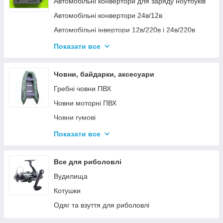
Автомобільні конвертори для заряду ноутбуків
Автомобільні конвертори 24в/12в
Автомобільні інвертори 12в/220в і 24в/220в
Вольтметры
Показати все
Інвертори автомобільні Дніпр 12в/220в і
24в/220в модифікована та чиста синусоїда
Човни, байдарки, аксесуари
Інвентори 2
Гребні човни ПВХ
Човни моторні ПВХ
Човни гумові
Надувні байдарки
Показати все
Аксесуари до човнів
Тюбінг
Все для риболовлі
Страхувальні жилети
Вудилища
Човники ΩMega
Котушки
Лодки Grif boat
Одяг та взуття для риболовлі
Човники PROFI