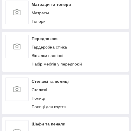
Матраци та топери
Матрасы
Топери
Передпокою
Гардеробна стійка
Вішалки настінні
Набір меблів у передпокій
Стелажі та полиці
Стелажі
Полиці
Полиці для взуття
Шафи та пенали