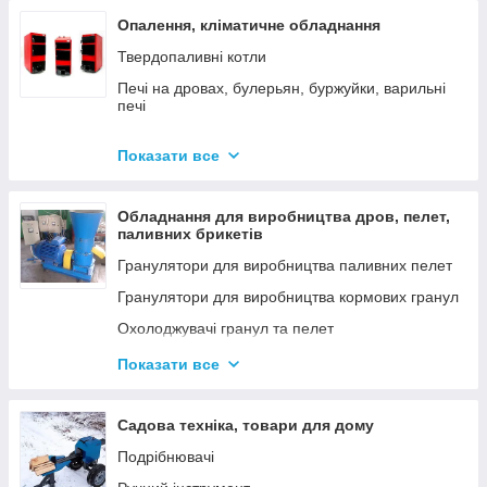
Опалення, кліматичне обладнання
Твердопаливні котли
Печі на дровах, булерьян, буржуйки, варильні
печі
Димарі
Показати все
Електродні котли GAZDA
Електродні котли ION
Обладнання для виробництва дров, пелет,
Котли електричні
паливних брикетів
Газові котли
Гранулятори для виробництва паливних пелет
Аксесуари для твердопаливних котлів
Гранулятори для виробництва кормових гранул
Охолоджувачі гранул та пелет
Подрібнювачі
Показати все
Шнеки
Дровоколи
Садова техніка, товари для дому
Подрібнювачі