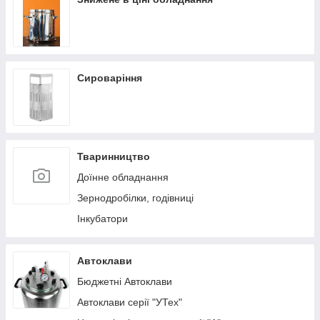
Сироваріння
Тваринництво
Доїнне обладнання
Зернодробілки, годівниці
Інкубатори
Автоклави
Бюджетні Автоклави
Автоклави серії "УТех"