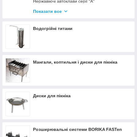
Нержавіючі автоклави серії "А"
Промислові автоклави
Показати все
Нержавіючі автоклави серії "Гуд"
Комплектуючі для автоклавів
Водогрійні титани
Все для консервації
Мангали, коптильня і диски для пікніка
Диски для пікніка
Розширювальні системи BORIKA FASTen