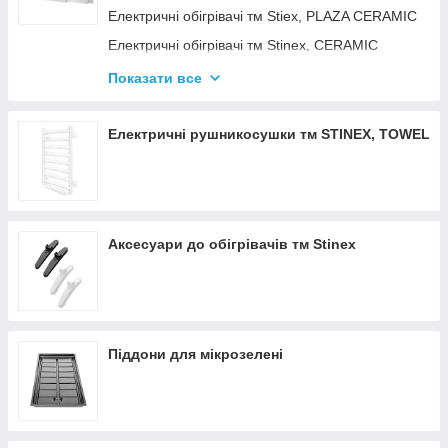
Електричні обігрівачі тм Stiex, PLAZA CERAMIC
Електричні обігрівачі тм Stinex, CERAMIC
Електричні обігрівачі тм Stinex, COMBIE
Показати все
ЕЛЕКТРОКОНВЕКТОРИ WIFI З
ТЕРМОРЕГУЛЯТОРОМ
Електричні рушникосушки тм STINEX, TOWEL
Аксесуари до обігрівачів тм Stinex
Піддони для мікрозелені