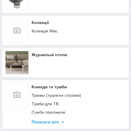
Колекції
Колекція Мікс
Журнальні столи
Комоди та тумби
Tрюмо (туалетні столики)
Tумби для ТВ
Сумби приліжкові
Комоди
Показати все
Тумби для взуття