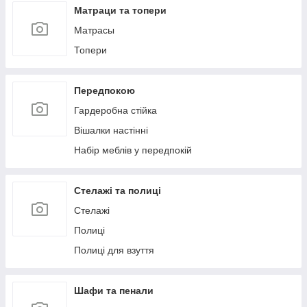
Матраци та топери
Матрасы
Топери
Передпокою
Гардеробна стійка
Вішалки настінні
Набір меблів у передпокій
Стелажі та полиці
Стелажі
Полиці
Полиці для взуття
Шафи та пенали