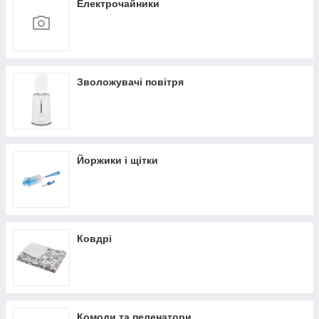
Електрочайники
Зволожувачі повітря
Йоржики і щітки
Ковдрі
Комоди та пеленатори