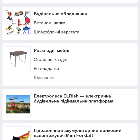
Будівельне обладнання
Бетономішалки
Шлакоблочні верстати
Розкладні меблі
Столи розкладні
Розкладачки
Шезлонги
Електролеса ELRish — електрична
будівельна підіймальна платформа
Гідравлічний акумуляторний вилковий
навантажувач Mini ForkLift