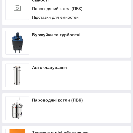
Ємності
Пароводяний котел (ПВК)
Підставки для ємностей
Буржуйки та турбопечі
Автоклавування
Пароводяні котли (ПВК)
Знижене в ціні обладнання