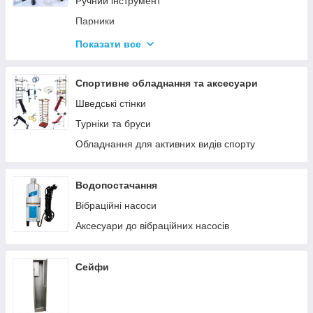
Ручний інструмент
Парники
Термоси
Показати все
Дровоколи
Спортивне обладнання та аксесуари
Шведські стінки
Турніки та бруси
Обладнання для активних видів спорту
Водопостачання
Вібраційні насоси
Аксесуари до вібраційних насосів
Сейфи