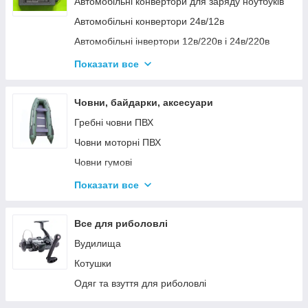
Автомобільні конвертори для заряду ноутбуків
Автомобільні конвертори 24в/12в
Автомобільні інвертори 12в/220в і 24в/220в
Вольтметры
Показати все
Інвертори автомобільні Дніпр 12в/220в і
24в/220в модифікована та чиста синусоїда
Човни, байдарки, аксесуари
Інвентори 2
Гребні човни ПВХ
Човни моторні ПВХ
Човни гумові
Надувні байдарки
Показати все
Аксесуари до човнів
Тюбінг
Все для риболовлі
Страхувальні жилети
Вудилища
Човники ΩMega
Котушки
Лодки Grif boat
Одяг та взуття для риболовлі
Човники PROFI