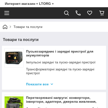
Интернет-магазин « LTORG »
Товари та послуги
Товари та послуги
Пуськозарядниє і зарядні пристрої для
акумуляторів
Імпульсні зарядні та пуско-зарядні пристрої
Трансформаторні зарядні та пуско-зарядні
пристрої
Дроти для прикурювання
Показати все
Джерела живлення для дамських сумочок від
мережі 220В
Перетворювачі напруги: конвертори,
інвертори, адаптери, джерела живлення,
вольтметри