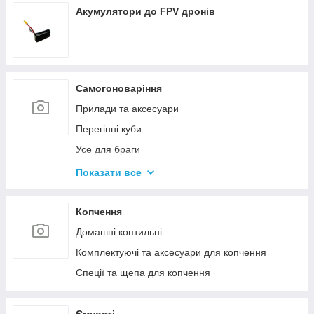
Акумулятори до FPV дронів
Самогоноваріння
Прилади та аксесуари
Перегінні куби
Усе для браги
Комплектуючі та запчастини
Показати все
Ємності для бродіння
Колони без ємності
Копчення
Домашні коптильні
Комплектуючі та аксесуари для копчення
Спеції та щепа для копчення