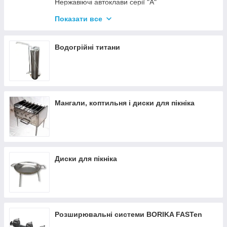
Нержавіючі автоклави серії "А"
Промислові автоклави
Показати все
Нержавіючі автоклави серії "Гуд"
Комплектуючі для автоклавів
Водогрійні титани
Все для консервації
Мангали, коптильня і диски для пікніка
Диски для пікніка
Розширювальні системи BORIKA FASTen