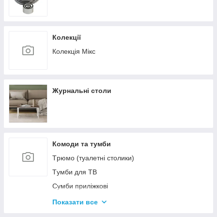
Колекції
Колекція Мікс
Журнальні столи
Комоди та тумби
Tрюмо (туалетні столики)
Tумби для ТВ
Сумби приліжкові
Комоди
Показати все
Тумби для взуття