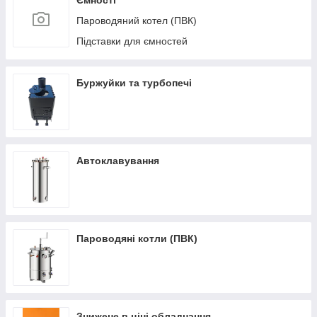
Ємності
Пароводяний котел (ПВК)
Підставки для ємностей
Буржуйки та турбопечі
Автоклавування
Пароводяні котли (ПВК)
Знижене в ціні обладнання