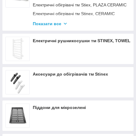
Електричні обігрівачі тм Stiex, PLAZA CERAMIC
Електричні обігрівачі тм Stinex, CERAMIC
Електричні обігрівачі тм Stinex, COMBIE
Показати все
ЕЛЕКТРОКОНВЕКТОРИ WIFI З
ТЕРМОРЕГУЛЯТОРОМ
Електричні рушникосушки тм STINEX, TOWEL
Аксесуари до обігрівачів тм Stinex
Піддони для мікрозелені