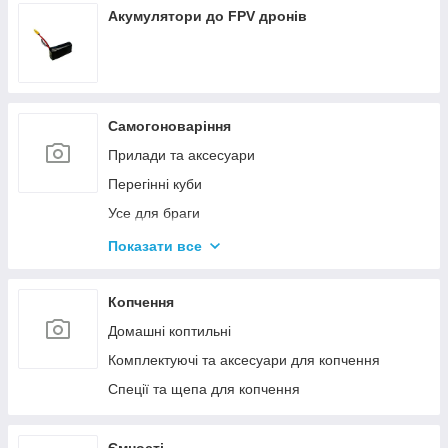
Акумулятори до FPV дронів
Самогоноваріння
Прилади та аксесуари
Перегінні куби
Усе для браги
Комплектуючі та запчастини
Показати все
Ємності для бродіння
Колони без ємності
Копчення
Домашні коптильні
Комплектуючі та аксесуари для копчення
Спеції та щепа для копчення