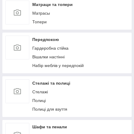
Матраци та топери
Матрасы
Топери
Передпокою
Гардеробна стійка
Вішалки настінні
Набір меблів у передпокій
Стелажі та полиці
Стелажі
Полиці
Полиці для взуття
Шафи та пенали