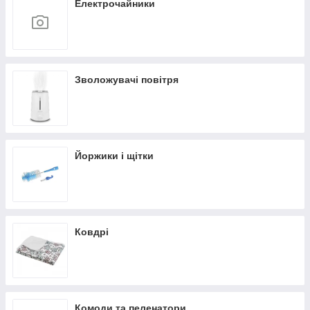
Електрочайники
Зволожувачі повітря
Йоржики і щітки
Ковдрі
Комоди та пеленатори