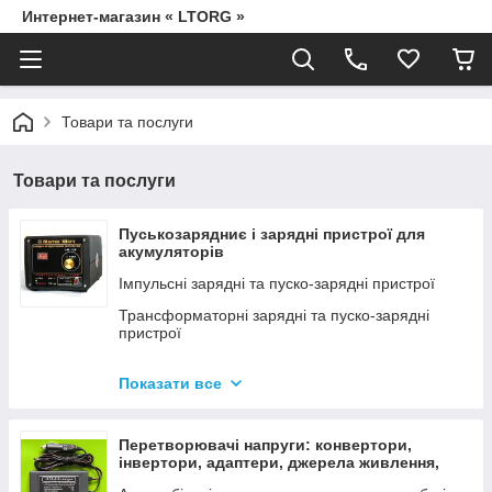
Интернет-магазин « LTORG »
Товари та послуги
Товари та послуги
Пуськозарядниє і зарядні пристрої для
акумуляторів
Імпульсні зарядні та пуско-зарядні пристрої
Трансформаторні зарядні та пуско-зарядні
пристрої
Дроти для прикурювання
Показати все
Джерела живлення для дамських сумочок від
мережі 220В
Перетворювачі напруги: конвертори,
інвертори, адаптери, джерела живлення,
вольтметри