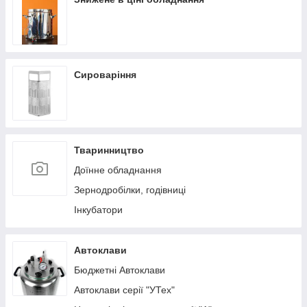
Сироваріння
Тваринництво
Доїнне обладнання
Зернодробілки, годівниці
Інкубатори
Автоклави
Бюджетні Автоклави
Автоклави серії "УТех"