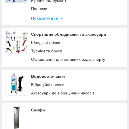
Ручний інструмент
Парники
Термоси
Показати все
Дровоколи
Спортивне обладнання та аксесуари
Шведські стінки
Турніки та бруси
Обладнання для активних видів спорту
Водопостачання
Вібраційні насоси
Аксесуари до вібраційних насосів
Сейфи