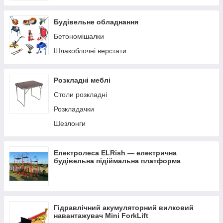
Будівельне обладнання
Бетономішалки
Шлакоблочні верстати
Розкладні меблі
Столи розкладні
Розкладачки
Шезлонги
Електролеса ELRish — електрична
будівельна підіймальна платформа
Гідравлічний акумуляторний вилковий
навантажувач Mini ForkLift