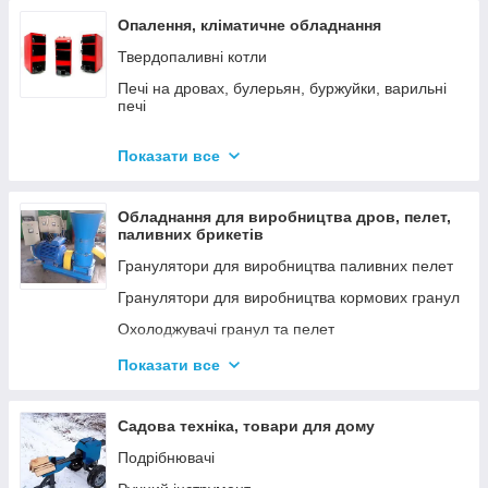
Опалення, кліматичне обладнання
Твердопаливні котли
Печі на дровах, булерьян, буржуйки, варильні
печі
Димарі
Показати все
Електродні котли GAZDA
Електродні котли ION
Обладнання для виробництва дров, пелет,
Котли електричні
паливних брикетів
Газові котли
Гранулятори для виробництва паливних пелет
Аксесуари для твердопаливних котлів
Гранулятори для виробництва кормових гранул
Охолоджувачі гранул та пелет
Подрібнювачі
Показати все
Шнеки
Дровоколи
Садова техніка, товари для дому
Подрібнювачі