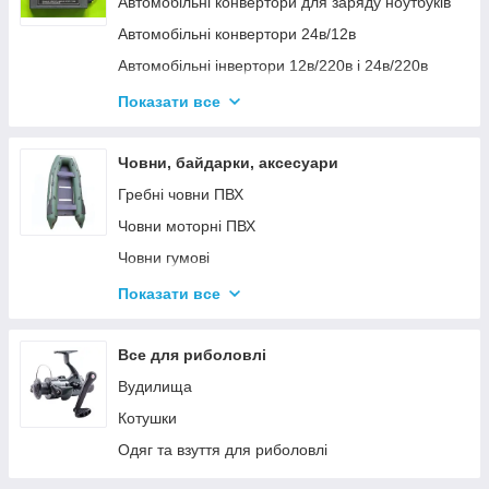
Автомобільні конвертори для заряду ноутбуків
Автомобільні конвертори 24в/12в
Автомобільні інвертори 12в/220в і 24в/220в
Вольтметры
Показати все
Інвертори автомобільні Дніпр 12в/220в і
24в/220в модифікована та чиста синусоїда
Човни, байдарки, аксесуари
Інвентори 2
Гребні човни ПВХ
Човни моторні ПВХ
Човни гумові
Надувні байдарки
Показати все
Аксесуари до човнів
Тюбінг
Все для риболовлі
Страхувальні жилети
Вудилища
Човники ΩMega
Котушки
Лодки Grif boat
Одяг та взуття для риболовлі
Човники PROFI