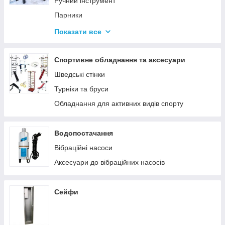
Ручний інструмент
Парники
Термоси
Показати все
Дровоколи
Спортивне обладнання та аксесуари
Шведські стінки
Турніки та бруси
Обладнання для активних видів спорту
Водопостачання
Вібраційні насоси
Аксесуари до вібраційних насосів
Сейфи