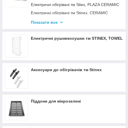
Електричні обігрівачі тм Stiex, PLAZA CERAMIC
Електричні обігрівачі тм Stinex, CERAMIC
Електричні обігрівачі тм Stinex, COMBIE
Показати все
ЕЛЕКТРОКОНВЕКТОРИ WIFI З
ТЕРМОРЕГУЛЯТОРОМ
Електричні рушникосушки тм STINEX, TOWEL
Аксесуари до обігрівачів тм Stinex
Піддони для мікрозелені