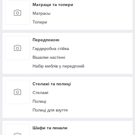
Матраци та топери
Матрасы
Топери
Передпокою
Гардеробна стійка
Вішалки настінні
Набір меблів у передпокій
Стелажі та полиці
Стелажі
Полиці
Полиці для взуття
Шафи та пенали