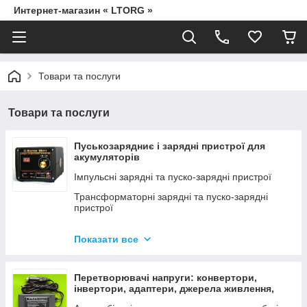
Интернет-магазин « LTORG »
Товари та послуги
Товари та послуги
Пуськозарядниє і зарядні пристрої для
акумуляторів
Імпульсні зарядні та пуско-зарядні пристрої
Трансформаторні зарядні та пуско-зарядні
пристрої
Дроти для прикурювання
Показати все
Джерела живлення для дамських сумочок від
мережі 220В
Перетворювачі напруги: конвертори,
інвертори, адаптери, джерела живлення,
вольтметри