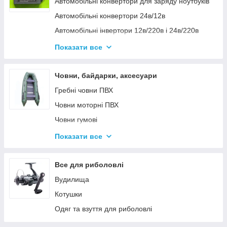
Автомобільні конвертори для заряду ноутбуків
Автомобільні конвертори 24в/12в
Автомобільні інвертори 12в/220в і 24в/220в
Вольтметры
Показати все
Інвертори автомобільні Дніпр 12в/220в і
24в/220в модифікована та чиста синусоїда
Човни, байдарки, аксесуари
Інвентори 2
Гребні човни ПВХ
Човни моторні ПВХ
Човни гумові
Надувні байдарки
Показати все
Аксесуари до човнів
Тюбінг
Все для риболовлі
Страхувальні жилети
Вудилища
Човники ΩMega
Котушки
Лодки Grif boat
Одяг та взуття для риболовлі
Човники PROFI