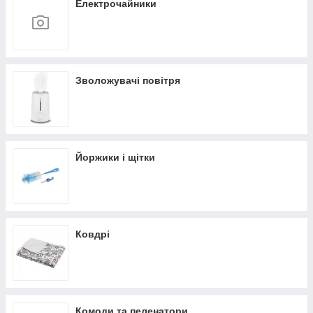
Електрочайники
Зволожувачі повітря
Йоржики і щітки
Ковдрі
Комоди та пеленатори