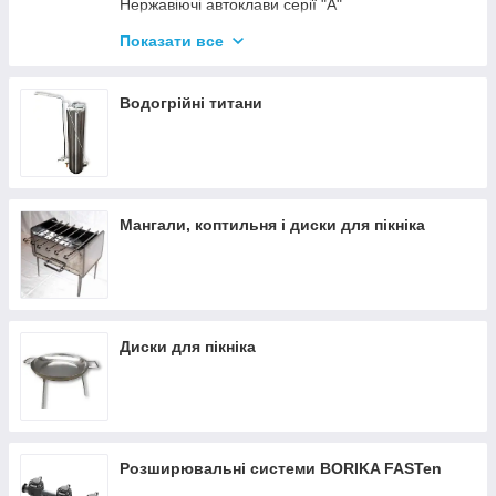
Нержавіючі автоклави серії "А"
Промислові автоклави
Показати все
Нержавіючі автоклави серії "Гуд"
Комплектуючі для автоклавів
Водогрійні титани
Все для консервації
Мангали, коптильня і диски для пікніка
Диски для пікніка
Розширювальні системи BORIKA FASTen