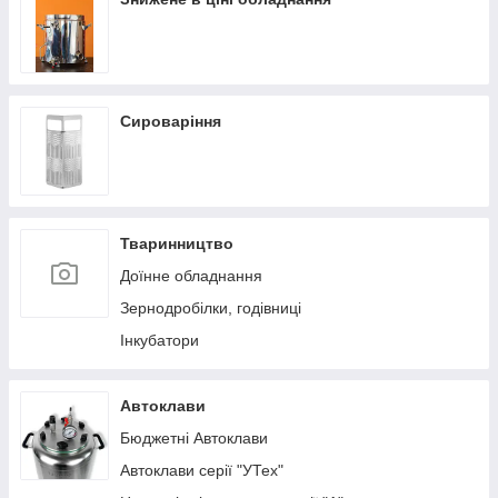
Сироваріння
Тваринництво
Доїнне обладнання
Зернодробілки, годівниці
Інкубатори
Автоклави
Бюджетні Автоклави
Автоклави серії "УТех"