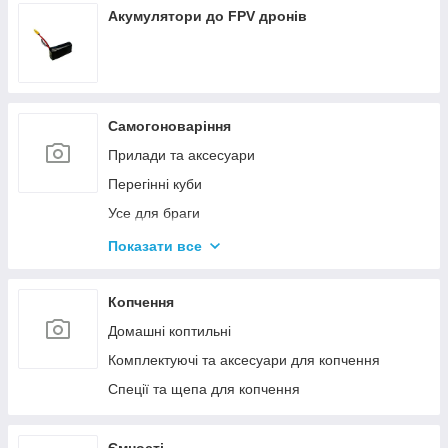
Акумулятори до FPV дронів
Самогоноваріння
Прилади та аксесуари
Перегінні куби
Усе для браги
Комплектуючі та запчастини
Показати все
Ємності для бродіння
Колони без ємності
Копчення
Домашні коптильні
Комплектуючі та аксесуари для копчення
Спеції та щепа для копчення