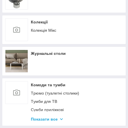
Колекції
Колекція Мікс
Журнальні столи
Комоди та тумби
Tрюмо (туалетні столики)
Tумби для ТВ
Сумби приліжкові
Комоди
Показати все
Тумби для взуття