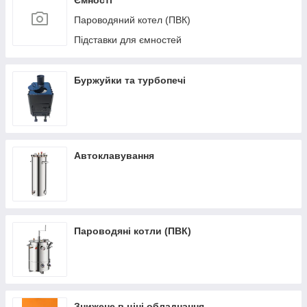
Ємності
Пароводяний котел (ПВК)
Підставки для ємностей
Буржуйки та турбопечі
Автоклавування
Пароводяні котли (ПВК)
Знижене в ціні обладнання