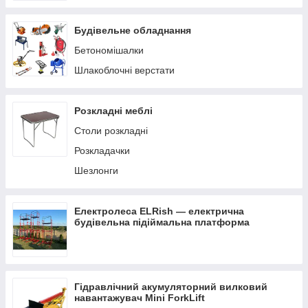
Будівельне обладнання
Бетономішалки
Шлакоблочні верстати
Розкладні меблі
Столи розкладні
Розкладачки
Шезлонги
Електролеса ELRish — електрична
будівельна підіймальна платформа
Гідравлічний акумуляторний вилковий
навантажувач Mini ForkLift