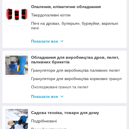
Опалення, кліматичне обладнання
Твердопаливні котли
Печі на дровах, булерьян, буржуйки, варильні
печі
Димарі
Показати все
Електродні котли GAZDA
Електродні котли ION
Обладнання для виробництва дров, пелет,
Котли електричні
паливних брикетів
Газові котли
Гранулятори для виробництва паливних пелет
Аксесуари для твердопаливних котлів
Гранулятори для виробництва кормових гранул
Охолоджувачі гранул та пелет
Подрібнювачі
Показати все
Шнеки
Дровоколи
Садова техніка, товари для дому
Подрібнювачі