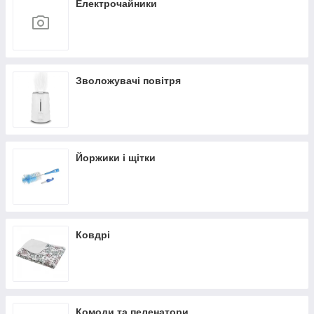
Електрочайники
Зволожувачі повітря
Йоржики і щітки
Ковдрі
Комоди та пеленатори