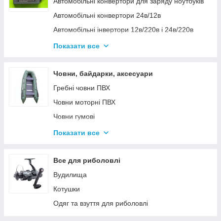
Автомобільні конвертори для заряду ноутбуків
Автомобільні конвертори 24в/12в
Автомобільні інвертори 12в/220в і 24в/220в
Вольтметры
Показати все
Інвертори автомобільні Дніпр 12в/220в і
24в/220в модифікована та чиста синусоїда
Човни, байдарки, аксесуари
Інвентори 2
Гребні човни ПВХ
Човни моторні ПВХ
Човни гумові
Надувні байдарки
Показати все
Аксесуари до човнів
Тюбінг
Все для риболовлі
Страхувальні жилети
Вудилища
Човники ΩMega
Котушки
Лодки Grif boat
Одяг та взуття для риболовлі
Човники PROFI