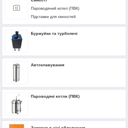
Ємності
Пароводяний котел (ПВК)
Підставки для ємностей
Буржуйки та турбопечі
Автоклавування
Пароводяні котли (ПВК)
Знижене в ціні обладнання