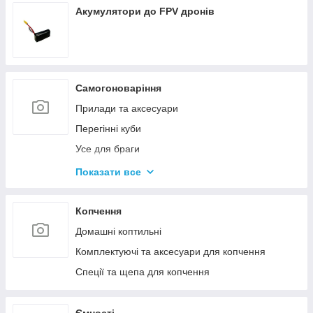
Акумулятори до FPV дронів
Самогоноваріння
Прилади та аксесуари
Перегінні куби
Усе для браги
Комплектуючі та запчастини
Показати все
Ємності для бродіння
Колони без ємності
Копчення
Домашні коптильні
Комплектуючі та аксесуари для копчення
Спеції та щепа для копчення