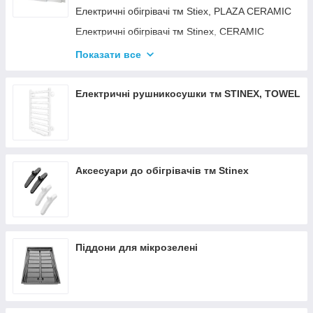
Електричні обігрівачі тм Stiex, PLAZA CERAMIC
Електричні обігрівачі тм Stinex, CERAMIC
Електричні обігрівачі тм Stinex, COMBIE
Показати все
ЕЛЕКТРОКОНВЕКТОРИ WIFI З
ТЕРМОРЕГУЛЯТОРОМ
Електричні рушникосушки тм STINEX, TOWEL
Аксесуари до обігрівачів тм Stinex
Піддони для мікрозелені