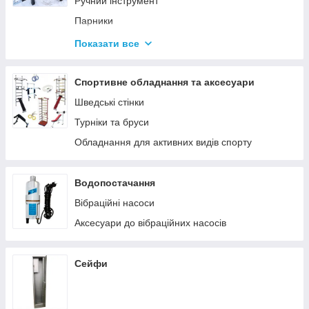
Ручний інструмент
Парники
Термоси
Показати все
Дровоколи
Спортивне обладнання та аксесуари
Шведські стінки
Турніки та бруси
Обладнання для активних видів спорту
Водопостачання
Вібраційні насоси
Аксесуари до вібраційних насосів
Сейфи