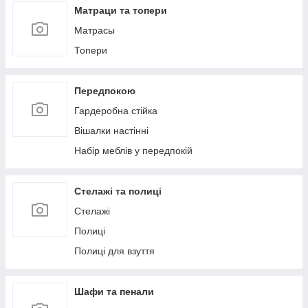
Матраци та топери
Матрасы
Топери
Передпокою
Гардеробна стійка
Вішалки настінні
Набір меблів у передпокій
Стелажі та полиці
Стелажі
Полиці
Полиці для взуття
Шафи та пенали