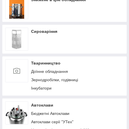
Сироваріння
Тваринництво
Доїнне обладнання
Зернодробілки, годівниці
Інкубатори
Автоклави
Бюджетні Автоклави
Автоклави серії "УТех"