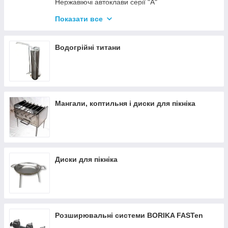
Нержавіючі автоклави серії "А"
Промислові автоклави
Показати все
Нержавіючі автоклави серії "Гуд"
Комплектуючі для автоклавів
Водогрійні титани
Все для консервації
Мангали, коптильня і диски для пікніка
Диски для пікніка
Розширювальні системи BORIKA FASTen