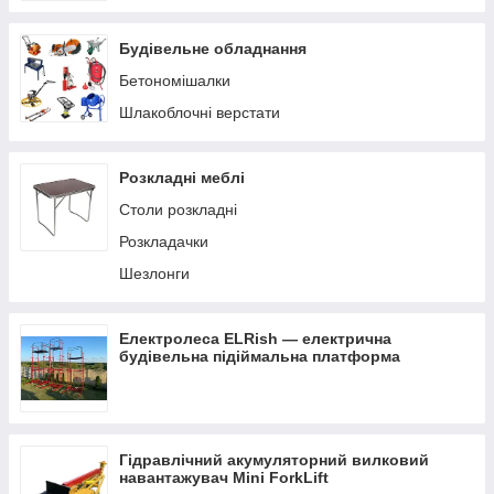
Будівельне обладнання
Бетономішалки
Шлакоблочні верстати
Розкладні меблі
Столи розкладні
Розкладачки
Шезлонги
Електролеса ELRish — електрична
будівельна підіймальна платформа
Гідравлічний акумуляторний вилковий
навантажувач Mini ForkLift