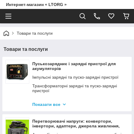
Интернет-магазин « LTORG »
Товари та послуги
Товари та послуги
Пуськозарядниє і зарядні пристрої для
акумуляторів
Імпульсні зарядні та пуско-зарядні пристрої
Трансформаторні зарядні та пуско-зарядні
пристрої
Дроти для прикурювання
Показати все
Джерела живлення для дамських сумочок від
мережі 220В
Перетворювачі напруги: конвертори,
інвертори, адаптери, джерела живлення,
вольтметри