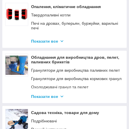
Опалення, кліматичне обладнання
Твердопаливні котли
Печі на дровах, булерьян, буржуйки, варильні
печі
Димарі
Показати все
Електродні котли GAZDA
Електродні котли ION
Обладнання для виробництва дров, пелет,
Котли електричні
паливних брикетів
Газові котли
Гранулятори для виробництва паливних пелет
Аксесуари для твердопаливних котлів
Гранулятори для виробництва кормових гранул
Охолоджувачі гранул та пелет
Подрібнювачі
Показати все
Шнеки
Дровоколи
Садова техніка, товари для дому
Подрібнювачі