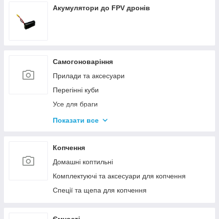
Акумулятори до FPV дронів
Самогоноваріння
Прилади та аксесуари
Перегінні куби
Усе для браги
Комплектуючі та запчастини
Показати все
Ємності для бродіння
Колони без ємності
Копчення
Домашні коптильні
Комплектуючі та аксесуари для копчення
Спеції та щепа для копчення