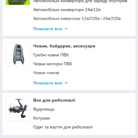
Автомобільні конвертори для заряду ноутбуків
Автомобільні конвертори 24в/12в
Автомобільні інвертори 12в/220в і 24в/220в
Вольтметры
Показати все
Інвертори автомобільні Дніпр 12в/220в і
24в/220в модифікована та чиста синусоїда
Човни, байдарки, аксесуари
Інвентори 2
Гребні човни ПВХ
Човни моторні ПВХ
Човни гумові
Надувні байдарки
Показати все
Аксесуари до човнів
Тюбінг
Все для риболовлі
Страхувальні жилети
Вудилища
Човники ΩMega
Котушки
Лодки Grif boat
Одяг та взуття для риболовлі
Човники PROFI