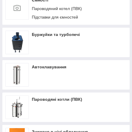
Ємності
Пароводяний котел (ПВК)
Підставки для ємностей
Буржуйки та турбопечі
Автоклавування
Пароводяні котли (ПВК)
Знижене в ціні обладнання