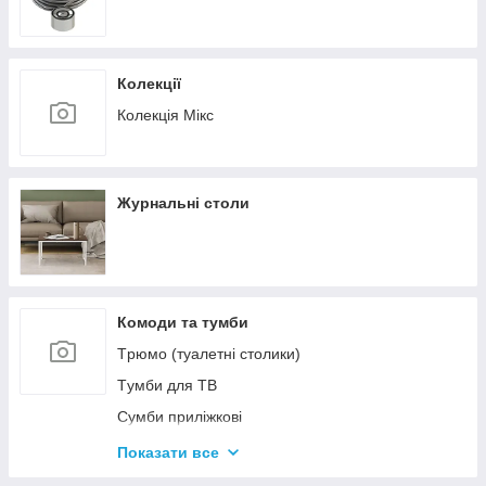
Колекції
Колекція Мікс
Журнальні столи
Комоди та тумби
Tрюмо (туалетні столики)
Tумби для ТВ
Сумби приліжкові
Комоди
Показати все
Тумби для взуття