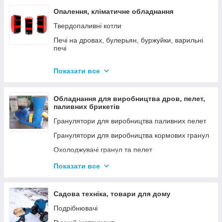
Опалення, кліматичне обладнання
Твердопаливні котли
Печі на дровах, булерьян, буржуйки, варильні
печі
Димарі
Показати все
Електродні котли GAZDA
Електродні котли ION
Обладнання для виробництва дров, пелет,
Котли електричні
паливних брикетів
Газові котли
Гранулятори для виробництва паливних пелет
Аксесуари для твердопаливних котлів
Гранулятори для виробництва кормових гранул
Охолоджувачі гранул та пелет
Подрібнювачі
Показати все
Шнеки
Дровоколи
Садова техніка, товари для дому
Подрібнювачі