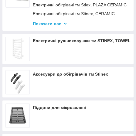
Електричні обігрівачі тм Stiex, PLAZA CERAMIC
Електричні обігрівачі тм Stinex, CERAMIC
Електричні обігрівачі тм Stinex, COMBIE
Показати все
ЕЛЕКТРОКОНВЕКТОРИ WIFI З
ТЕРМОРЕГУЛЯТОРОМ
Електричні рушникосушки тм STINEX, TOWEL
Аксесуари до обігрівачів тм Stinex
Піддони для мікрозелені