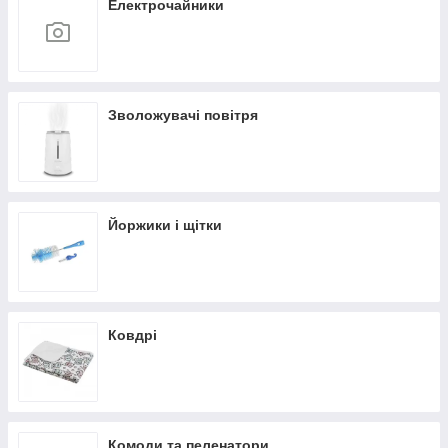
Електрочайники
Зволожувачі повітря
Йоржики і щітки
Ковдрі
Комоди та пеленатори