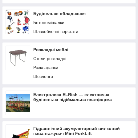
Будівельне обладнання
Бетономішалки
Шлакоблочні верстати
Розкладні меблі
Столи розкладні
Розкладачки
Шезлонги
Електролеса ELRish — електрична
будівельна підіймальна платформа
Гідравлічний акумуляторний вилковий
навантажувач Mini ForkLift