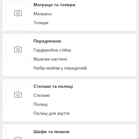
Матраци та топери
Матрасы
Топери
Передпокою
Гардеробна стійка
Вішалки настінні
Набір меблів у передпокій
Стелажі та полиці
Стелажі
Полиці
Полиці для взуття
Шафи та пенали