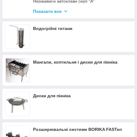
Нержавіючі автоклави серії "А"
Промислові автоклави
Показати все
Нержавіючі автоклави серії "Гуд"
Комплектуючі для автоклавів
Водогрійні титани
Все для консервації
Мангали, коптильня і диски для пікніка
Диски для пікніка
Розширювальні системи BORIKA FASTen