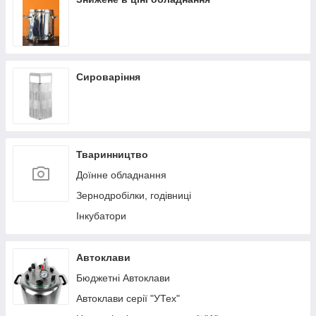
Сироваріння
Тваринництво
Доїнне обладнання
Зернодробілки, годівниці
Інкубатори
Автоклави
Бюджетні Автоклави
Автоклави серії "УТех"