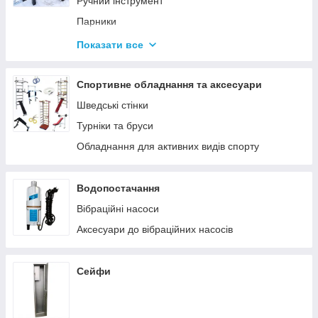
Ручний інструмент
Парники
Термоси
Показати все
Дровоколи
Спортивне обладнання та аксесуари
Шведські стінки
Турніки та бруси
Обладнання для активних видів спорту
Водопостачання
Вібраційні насоси
Аксесуари до вібраційних насосів
Сейфи