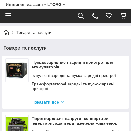
Интернет-магазин « LTORG »
Товари та послуги
Товари та послуги
Пуськозарядниє і зарядні пристрої для
акумуляторів
Імпульсні зарядні та пуско-зарядні пристрої
Трансформаторні зарядні та пуско-зарядні
пристрої
Дроти для прикурювання
Показати все
Джерела живлення для дамських сумочок від
мережі 220В
Перетворювачі напруги: конвертори,
інвертори, адаптери, джерела живлення,
вольтметри