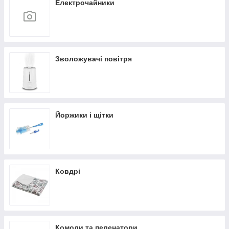
Електрочайники
Зволожувачі повітря
Йоржики і щітки
Ковдрі
Комоди та пеленатори