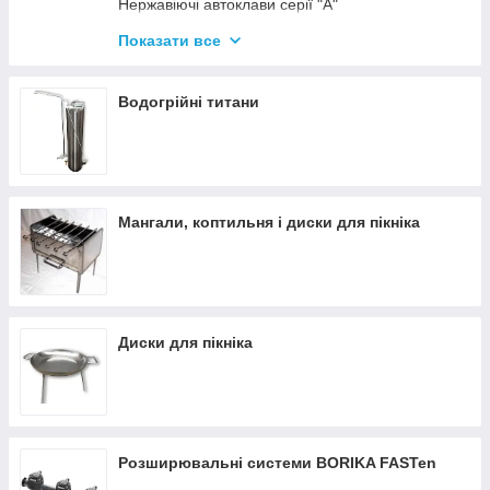
Нержавіючі автоклави серії "А"
Промислові автоклави
Показати все
Нержавіючі автоклави серії "Гуд"
Комплектуючі для автоклавів
Водогрійні титани
Все для консервації
Мангали, коптильня і диски для пікніка
Диски для пікніка
Розширювальні системи BORIKA FASTen