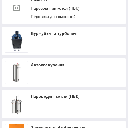
Ємності
Пароводяний котел (ПВК)
Підставки для ємностей
Буржуйки та турбопечі
Автоклавування
Пароводяні котли (ПВК)
Знижене в ціні обладнання