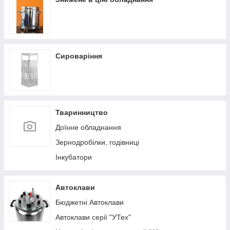
Сироваріння
Тваринництво
Доїнне обладнання
Зернодробілки, годівниці
Інкубатори
Автоклави
Бюджетні Автоклави
Автоклави серії "УТех"