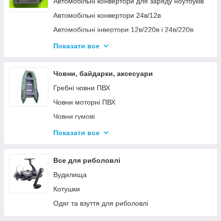
Автомобільні конвертори для заряду ноутбуків
Автомобільні конвертори 24в/12в
Автомобільні інвертори 12в/220в і 24в/220в
Вольтметры
Показати все
Інвертори автомобільні Дніпр 12в/220в і
24в/220в модифікована та чиста синусоїда
Човни, байдарки, аксесуари
Інвентори 2
Гребні човни ПВХ
Човни моторні ПВХ
Човни гумові
Надувні байдарки
Показати все
Аксесуари до човнів
Тюбінг
Все для риболовлі
Страхувальні жилети
Вудилища
Човники ΩMega
Котушки
Лодки Grif boat
Одяг та взуття для риболовлі
Човники PROFI