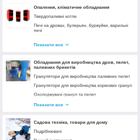
Опалення, кліматичне обладнання
Твердопаливні котли
Печі на дровах, булерьян, буржуйки, варильні
печі
Димарі
Показати все
Електродні котли GAZDA
Електродні котли ION
Обладнання для виробництва дров, пелет,
Котли електричні
паливних брикетів
Газові котли
Гранулятори для виробництва паливних пелет
Аксесуари для твердопаливних котлів
Гранулятори для виробництва кормових гранул
Охолоджувачі гранул та пелет
Подрібнювачі
Показати все
Шнеки
Дровоколи
Садова техніка, товари для дому
Подрібнювачі