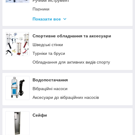
Ручний інструмент
Парники
Термоси
Показати все
Дровоколи
Спортивне обладнання та аксесуари
Шведські стінки
Турніки та бруси
Обладнання для активних видів спорту
Водопостачання
Вібраційні насоси
Аксесуари до вібраційних насосів
Сейфи