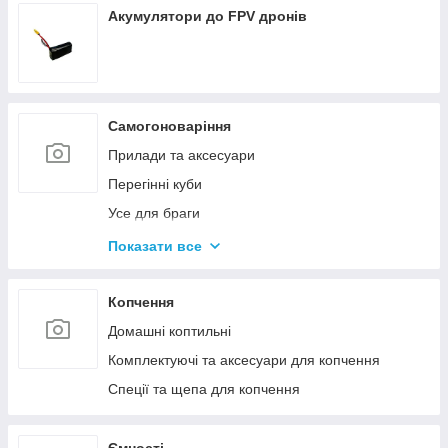
Акумулятори до FPV дронів
Самогоноваріння
Прилади та аксесуари
Перегінні куби
Усе для браги
Комплектуючі та запчастини
Показати все
Ємності для бродіння
Колони без ємності
Копчення
Домашні коптильні
Комплектуючі та аксесуари для копчення
Спеції та щепа для копчення