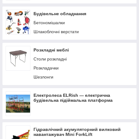
Будівельне обладнання
Бетономішалки
Шлакоблочні верстати
Розкладні меблі
Столи розкладні
Розкладачки
Шезлонги
Електролеса ELRish — електрична
будівельна підіймальна платформа
Гідравлічний акумуляторний вилковий
навантажувач Mini ForkLift