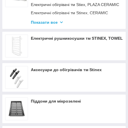
Електричні обігрівачі тм Stiex, PLAZA CERAMIC
Електричні обігрівачі тм Stinex, CERAMIC
Електричні обігрівачі тм Stinex, COMBIE
Показати все
ЕЛЕКТРОКОНВЕКТОРИ WIFI З
ТЕРМОРЕГУЛЯТОРОМ
Електричні рушникосушки тм STINEX, TOWEL
Аксесуари до обігрівачів тм Stinex
Піддони для мікрозелені