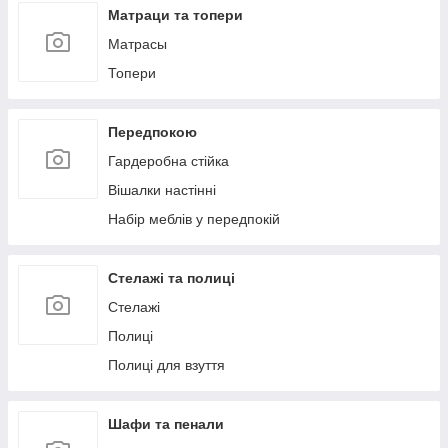
Матраци та топери
Матрасы
Топери
Передпокою
Гардеробна стійка
Вішалки настінні
Набір меблів у передпокій
Стелажі та полиці
Стелажі
Полиці
Полиці для взуття
Шафи та пенали