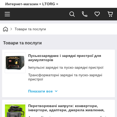
Интернет-магазин « LTORG »
Товари та послуги
Товари та послуги
Пуськозарядниє і зарядні пристрої для
акумуляторів
Імпульсні зарядні та пуско-зарядні пристрої
Трансформаторні зарядні та пуско-зарядні
пристрої
Дроти для прикурювання
Показати все
Джерела живлення для дамських сумочок від
мережі 220В
Перетворювачі напруги: конвертори,
інвертори, адаптери, джерела живлення,
вольтметри