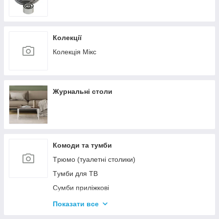
Колекції
Колекція Мікс
Журнальні столи
Комоди та тумби
Tрюмо (туалетні столики)
Tумби для ТВ
Сумби приліжкові
Комоди
Показати все
Тумби для взуття