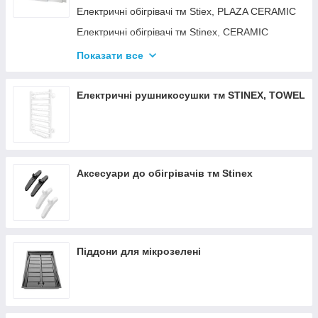
Електричні обігрівачі тм Stiex, PLAZA CERAMIC
Електричні обігрівачі тм Stinex, CERAMIC
Електричні обігрівачі тм Stinex, COMBIE
Показати все
ЕЛЕКТРОКОНВЕКТОРИ WIFI З
ТЕРМОРЕГУЛЯТОРОМ
Електричні рушникосушки тм STINEX, TOWEL
Аксесуари до обігрівачів тм Stinex
Піддони для мікрозелені