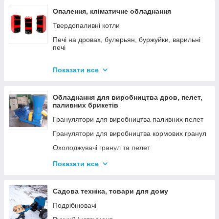
Опалення, кліматичне обладнання
Твердопаливні котли
Печі на дровах, булерьян, буржуйки, варильні
печі
Димарі
Показати все
Електродні котли GAZDA
Електродні котли ION
Обладнання для виробництва дров, пелет,
Котли електричні
паливних брикетів
Газові котли
Гранулятори для виробництва паливних пелет
Аксесуари для твердопаливних котлів
Гранулятори для виробництва кормових гранул
Охолоджувачі гранул та пелет
Подрібнювачі
Показати все
Шнеки
Дровоколи
Садова техніка, товари для дому
Подрібнювачі