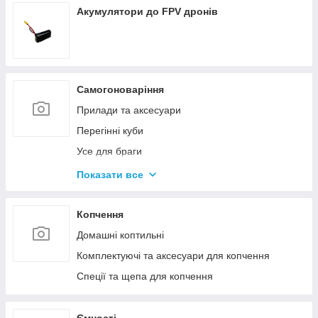
Акумулятори до FPV дронів
Самогоноваріння
Прилади та аксесуари
Перегінні куби
Усе для браги
Комплектуючі та запчастини
Показати все
Ємності для бродіння
Колони без ємності
Копчення
Домашні коптильні
Комплектуючі та аксесуари для копчення
Спеції та щепа для копчення