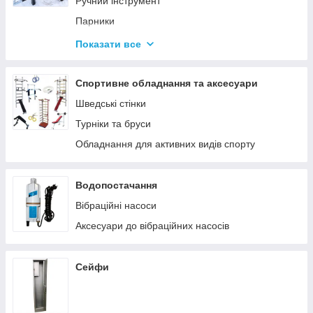
Ручний інструмент
Парники
Термоси
Показати все
Дровоколи
Спортивне обладнання та аксесуари
Шведські стінки
Турніки та бруси
Обладнання для активних видів спорту
Водопостачання
Вібраційні насоси
Аксесуари до вібраційних насосів
Сейфи