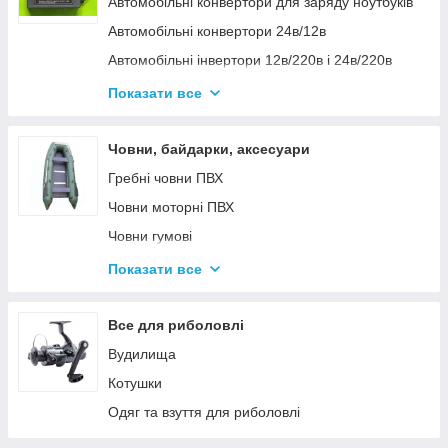
Автомобільні конвертори для заряду ноутбуків
Автомобільні конвертори 24в/12в
Автомобільні інвертори 12в/220в і 24в/220в
Вольтметры
Показати все
Інвертори автомобільні Дніпр 12в/220в і
24в/220в модифікована та чиста синусоїда
Човни, байдарки, аксесуари
Інвентори 2
Гребні човни ПВХ
Човни моторні ПВХ
Човни гумові
Надувні байдарки
Показати все
Аксесуари до човнів
Тюбінг
Все для риболовлі
Страхувальні жилети
Вудилища
Човники ΩMega
Котушки
Лодки Grif boat
Одяг та взуття для риболовлі
Човники PROFI