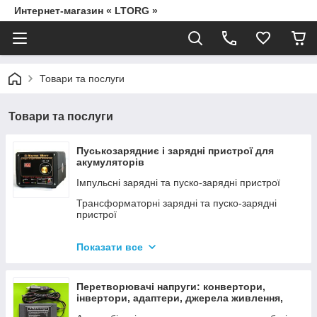
Интернет-магазин « LTORG »
Товари та послуги
Товари та послуги
Пуськозарядниє і зарядні пристрої для
акумуляторів
Імпульсні зарядні та пуско-зарядні пристрої
Трансформаторні зарядні та пуско-зарядні
пристрої
Дроти для прикурювання
Показати все
Джерела живлення для дамських сумочок від
мережі 220В
Перетворювачі напруги: конвертори,
інвертори, адаптери, джерела живлення,
вольтметри