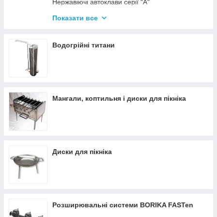
Нержавіючі автоклави серії "А"
Промислові автоклави
Показати все
Нержавіючі автоклави серії "Гуд"
Комплектуючі для автоклавів
Водогрійні титани
Все для консервації
Мангали, коптильня і диски для пікніка
Диски для пікніка
Розширювальні системи BORIKA FASTen