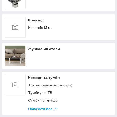
Колекції
Колекція Мікс
Журнальні столи
Комоди та тумби
Tрюмо (туалетні столики)
Tумби для ТВ
Сумби приліжкові
Комоди
Показати все
Тумби для взуття