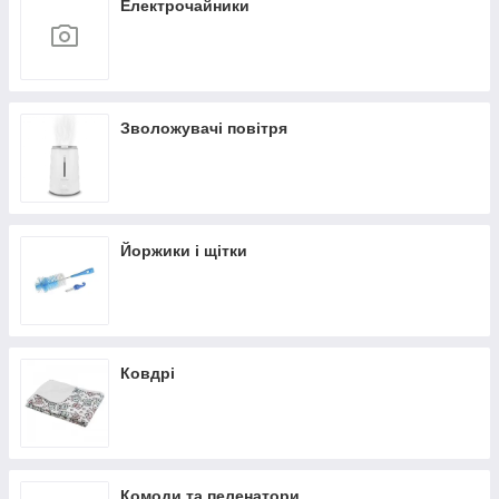
Електрочайники
Зволожувачі повітря
Йоржики і щітки
Ковдрі
Комоди та пеленатори