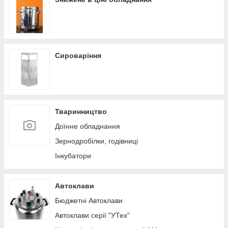
Сироваріння
Тваринництво
Доїнне обладнання
Зернодробілки, годівниці
Інкубатори
Автоклави
Бюджетні Автоклави
Автоклави серії "УТех"