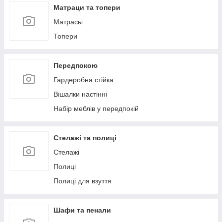
Матраци та топери
Матрасы
Топери
Передпокою
Гардеробна стійка
Вішалки настінні
Набір меблів у передпокій
Стелажі та полиці
Стелажі
Полиці
Полиці для взуття
Шафи та пенали