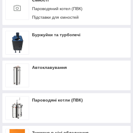
Ємності
Пароводяний котел (ПВК)
Підставки для ємностей
Буржуйки та турбопечі
Автоклавування
Пароводяні котли (ПВК)
Знижене в ціні обладнання