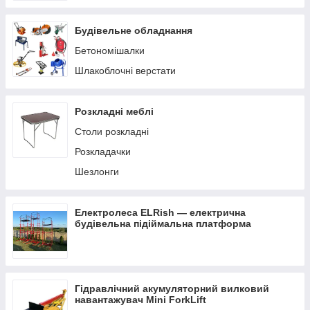
Будівельне обладнання
Бетономішалки
Шлакоблочні верстати
Розкладні меблі
Столи розкладні
Розкладачки
Шезлонги
Електролеса ELRish — електрична
будівельна підіймальна платформа
Гідравлічний акумуляторний вилковий
навантажувач Mini ForkLift