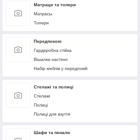
Матраци та топери
Матрасы
Топери
Передпокою
Гардеробна стійка
Вішалки настінні
Набір меблів у передпокій
Стелажі та полиці
Стелажі
Полиці
Полиці для взуття
Шафи та пенали