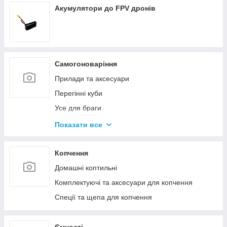
Акумулятори до FPV дронів
Самогоноваріння
Прилади та аксесуари
Перегінні куби
Усе для браги
Комплектуючі та запчастини
Показати все
Ємності для бродіння
Колони без ємності
Копчення
Домашні коптильні
Комплектуючі та аксесуари для копчення
Спеції та щепа для копчення