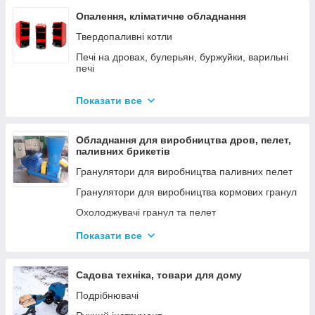
Опалення, кліматичне обладнання
Твердопаливні котли
Печі на дровах, булерьян, буржуйки, варильні
печі
Димарі
Показати все
Електродні котли GAZDA
Електродні котли ION
Обладнання для виробництва дров, пелет,
Котли електричні
паливних брикетів
Газові котли
Гранулятори для виробництва паливних пелет
Аксесуари для твердопаливних котлів
Гранулятори для виробництва кормових гранул
Охолоджувачі гранул та пелет
Подрібнювачі
Показати все
Шнеки
Дровоколи
Садова техніка, товари для дому
Подрібнювачі