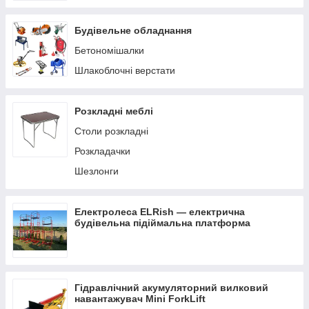
Будівельне обладнання
Бетономішалки
Шлакоблочні верстати
Розкладні меблі
Столи розкладні
Розкладачки
Шезлонги
Електролеса ELRish — електрична
будівельна підіймальна платформа
Гідравлічний акумуляторний вилковий
навантажувач Mini ForkLift