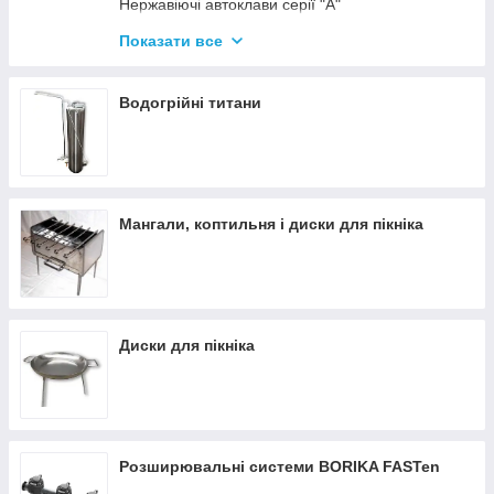
Нержавіючі автоклави серії "А"
Промислові автоклави
Показати все
Нержавіючі автоклави серії "Гуд"
Комплектуючі для автоклавів
Водогрійні титани
Все для консервації
Мангали, коптильня і диски для пікніка
Диски для пікніка
Розширювальні системи BORIKA FASTen