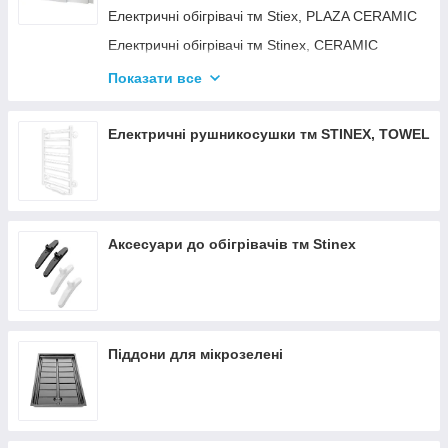
Електричні обігрівачі тм Stiex, PLAZA CERAMIC
Електричні обігрівачі тм Stinex, CERAMIC
Електричні обігрівачі тм Stinex, COMBIE
Показати все
ЕЛЕКТРОКОНВЕКТОРИ WIFI З
ТЕРМОРЕГУЛЯТОРОМ
Електричні рушникосушки тм STINEX, TOWEL
Аксесуари до обігрівачів тм Stinex
Піддони для мікрозелені