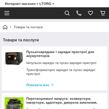
Интернет-магазин « LTORG »
Товари та послуги
Товари та послуги
Пуськозарядниє і зарядні пристрої для
акумуляторів
Імпульсні зарядні та пуско-зарядні пристрої
Трансформаторні зарядні та пуско-зарядні
пристрої
Дроти для прикурювання
Показати все
Джерела живлення для дамських сумочок від
мережі 220В
Перетворювачі напруги: конвертори,
інвертори, адаптери, джерела живлення,
вольтметри