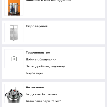
Сироваріння
Тваринництво
Доїнне обладнання
Зернодробілки, годівниці
Інкубатори
Автоклави
Бюджетні Автоклави
Автоклави серії "УТех"