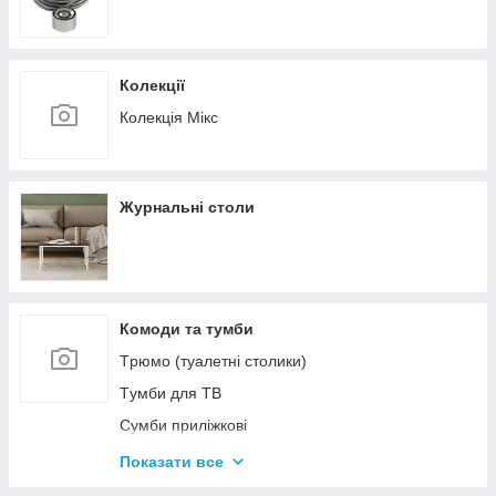
Колекції
Колекція Мікс
Журнальні столи
Комоди та тумби
Tрюмо (туалетні столики)
Tумби для ТВ
Сумби приліжкові
Комоди
Показати все
Тумби для взуття