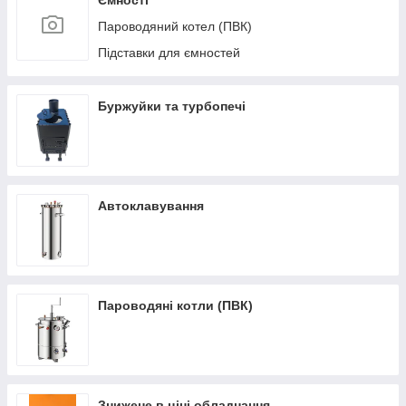
Ємності
Пароводяний котел (ПВК)
Підставки для ємностей
Буржуйки та турбопечі
Автоклавування
Пароводяні котли (ПВК)
Знижене в ціні обладнання