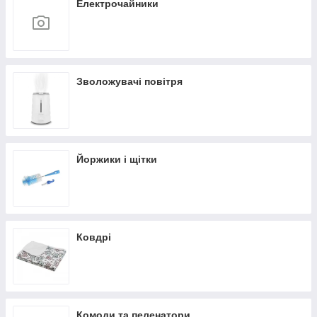
Електрочайники
Зволожувачі повітря
Йоржики і щітки
Ковдрі
Комоди та пеленатори