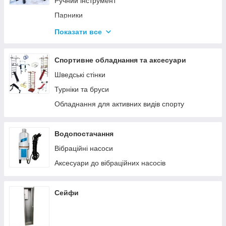
Ручний інструмент
Парники
Термоси
Показати все
Дровоколи
Спортивне обладнання та аксесуари
Шведські стінки
Турніки та бруси
Обладнання для активних видів спорту
Водопостачання
Вібраційні насоси
Аксесуари до вібраційних насосів
Сейфи