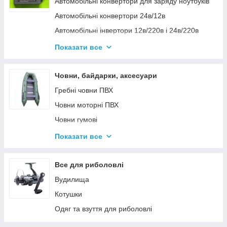
Автомобільні конвертори для заряду ноутбуків
Автомобільні конвертори 24в/12в
Автомобільні інвертори 12в/220в і 24в/220в
Вольтметры
Показати все
Інвертори автомобільні Дніпр 12в/220в і
24в/220в модифікована та чиста синусоїда
Човни, байдарки, аксесуари
Інвентори 2
Гребні човни ПВХ
Човни моторні ПВХ
Човни гумові
Надувні байдарки
Показати все
Аксесуари до човнів
Тюбінг
Все для риболовлі
Страхувальні жилети
Вудилища
Човники ΩMega
Котушки
Лодки Grif boat
Одяг та взуття для риболовлі
Човники PROFI