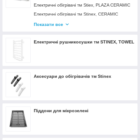
Електричні обігрівачі тм Stiex, PLAZA CERAMIC
Електричні обігрівачі тм Stinex, CERAMIC
Електричні обігрівачі тм Stinex, COMBIE
Показати все
ЕЛЕКТРОКОНВЕКТОРИ WIFI З
ТЕРМОРЕГУЛЯТОРОМ
Електричні рушникосушки тм STINEX, TOWEL
Аксесуари до обігрівачів тм Stinex
Піддони для мікрозелені