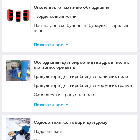
Опалення, кліматичне обладнання
Твердопаливні котли
Печі на дровах, булерьян, буржуйки, варильні
печі
Димарі
Показати все
Електродні котли GAZDA
Електродні котли ION
Обладнання для виробництва дров, пелет,
Котли електричні
паливних брикетів
Газові котли
Гранулятори для виробництва паливних пелет
Аксесуари для твердопаливних котлів
Гранулятори для виробництва кормових гранул
Охолоджувачі гранул та пелет
Подрібнювачі
Показати все
Шнеки
Дровоколи
Садова техніка, товари для дому
Подрібнювачі