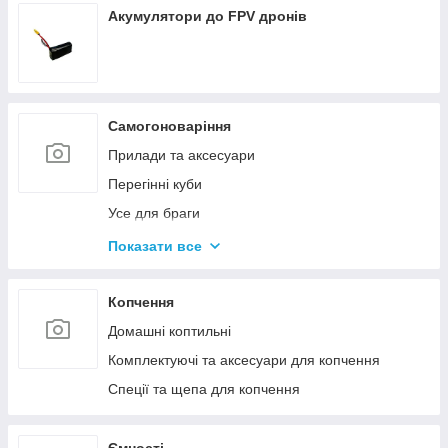
Акумулятори до FPV дронів
Самогоноваріння
Прилади та аксесуари
Перегінні куби
Усе для браги
Комплектуючі та запчастини
Показати все
Ємності для бродіння
Колони без ємності
Копчення
Домашні коптильні
Комплектуючі та аксесуари для копчення
Спеції та щепа для копчення