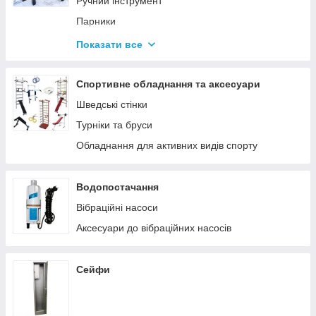
Ручний інструмент
Парники
Термоси
Показати все
Дровоколи
Спортивне обладнання та аксесуари
Шведські стінки
Турніки та бруси
Обладнання для активних видів спорту
Водопостачання
Вібраційні насоси
Аксесуари до вібраційних насосів
Сейфи