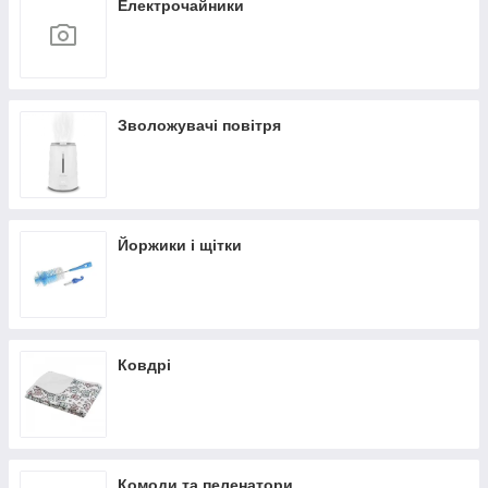
Електрочайники
Зволожувачі повітря
Йоржики і щітки
Ковдрі
Комоди та пеленатори