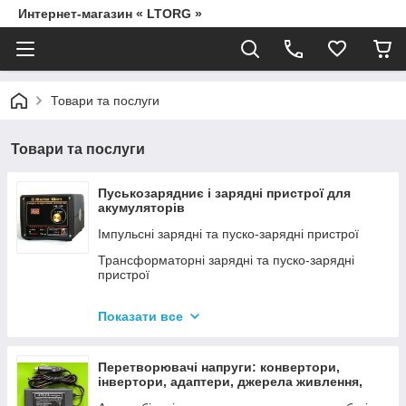
Интернет-магазин « LTORG »
Товари та послуги
Товари та послуги
Пуськозарядниє і зарядні пристрої для
акумуляторів
Імпульсні зарядні та пуско-зарядні пристрої
Трансформаторні зарядні та пуско-зарядні
пристрої
Дроти для прикурювання
Показати все
Джерела живлення для дамських сумочок від
мережі 220В
Перетворювачі напруги: конвертори,
інвертори, адаптери, джерела живлення,
вольтметри