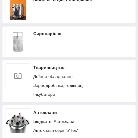
Сироваріння
Тваринництво
Доїнне обладнання
Зернодробілки, годівниці
Інкубатори
Автоклави
Бюджетні Автоклави
Автоклави серії "УТех"