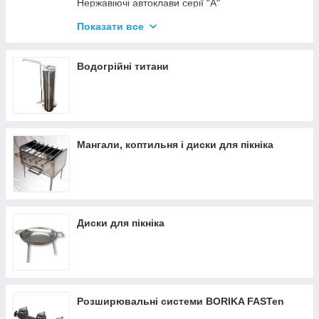
Нержавіючі автоклави серії "А"
Промислові автоклави
Показати все
Нержавіючі автоклави серії "Гуд"
Комплектуючі для автоклавів
Водогрійні титани
Все для консервації
Мангали, коптильня і диски для пікніка
Диски для пікніка
Розширювальні системи BORIKA FASTen