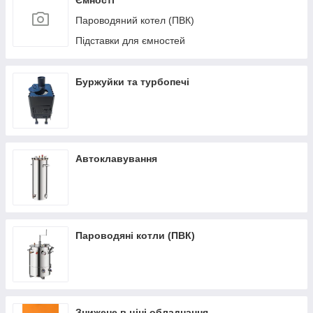
Ємності
Пароводяний котел (ПВК)
Підставки для ємностей
Буржуйки та турбопечі
Автоклавування
Пароводяні котли (ПВК)
Знижене в ціні обладнання