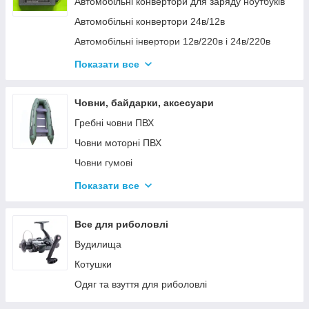
Автомобільні конвертори для заряду ноутбуків
Автомобільні конвертори 24в/12в
Автомобільні інвертори 12в/220в і 24в/220в
Вольтметры
Показати все
Інвертори автомобільні Дніпр 12в/220в і
24в/220в модифікована та чиста синусоїда
Човни, байдарки, аксесуари
Інвентори 2
Гребні човни ПВХ
Човни моторні ПВХ
Човни гумові
Надувні байдарки
Показати все
Аксесуари до човнів
Тюбінг
Все для риболовлі
Страхувальні жилети
Вудилища
Човники ΩMega
Котушки
Лодки Grif boat
Одяг та взуття для риболовлі
Човники PROFI