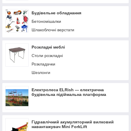
Будівельне обладнання
Бетономішалки
Шлакоблочні верстати
Розкладні меблі
Столи розкладні
Розкладачки
Шезлонги
Електролеса ELRish — електрична
будівельна підіймальна платформа
Гідравлічний акумуляторний вилковий
навантажувач Mini ForkLift