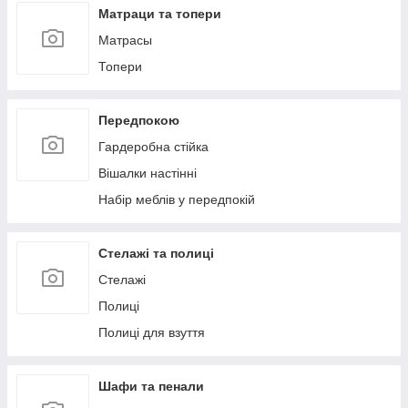
Матраци та топери
Матрасы
Топери
Передпокою
Гардеробна стійка
Вішалки настінні
Набір меблів у передпокій
Стелажі та полиці
Стелажі
Полиці
Полиці для взуття
Шафи та пенали