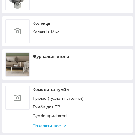
Колекції
Колекція Мікс
Журнальні столи
Комоди та тумби
Tрюмо (туалетні столики)
Tумби для ТВ
Сумби приліжкові
Комоди
Показати все
Тумби для взуття