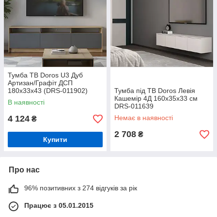
Тумба ТВ Doros U3 Дуб
Артизан/Графіт ДСП
180х33х43 (DRS-011902)
Тумба під ТВ Doros Левія
Кашемір 4Д 160х35х33 см
В наявності
DRS-011639
4 124
Немає в наявності
₴
2 708
₴
Купити
Про нас
96% позитивних з 274 відгуків за рік
Працює з 05.01.2015