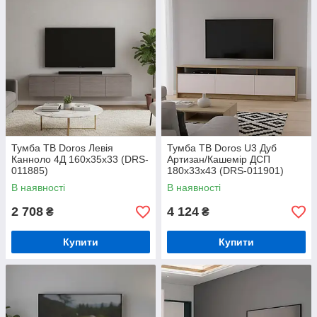
Тумба ТВ Doros Левія
Тумба ТВ Doros U3 Дуб
Канноло 4Д 160х35х33 (DRS-
Артизан/Кашемір ДСП
011885)
180х33х43 (DRS-011901)
В наявності
В наявності
2 708
4 124
₴
₴
Купити
Купити