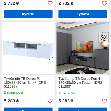
2 732
2 732
₴
₴
Купити
Купити
Тумба під ТВ Doros Рон 4
Тумба під ТВ Doros Рон 4
180х38х50 см Білий (DRS-
180х38х50 см Графіт (DRS-
011298)
011299)
В наявності
В наявності
5 283
5 283
₴
₴