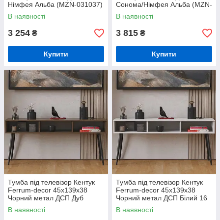
Німфея Альба (MZN-031037)
Сонома/Німфея Альба (MZN-
031038)
В наявності
В наявності
3 254
3 815
₴
₴
Купити
Купити
Тумба під телевізор Кентук
Тумба під телевізор Кентук
Ferrum-decor 45x139x38
Ferrum-decor 45x139x38
Чорний метал ДСП Дуб
Чорний метал ДСП Білий 16
Сонома Трюфель 16 мм
мм (FRD-106733)
В наявності
В наявності
(FRD-106731)