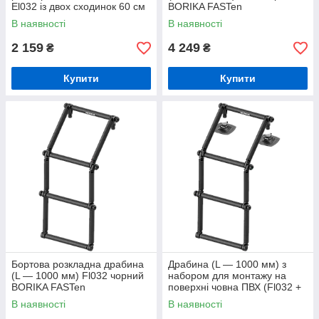
El032 із двох сходинок 60 см
BORIKA FASTen
для бортової драбини моделі
(01.11.002.01.05)
В наявності
В наявності
Fl032 (01.11.004.01.04)
2 159
4 249
₴
₴
Купити
Купити
Бортова розкладна драбина
Драбина (L — 1000 мм) з
(L — 1000 мм) Fl032 чорний
набором для монтажу на
BORIKA FASTen
поверхні човна ПВХ (Fl032 +
(01.11.002.01.06)
FMp225) FLp032 чорний
В наявності
В наявності
BORIKA FASTen