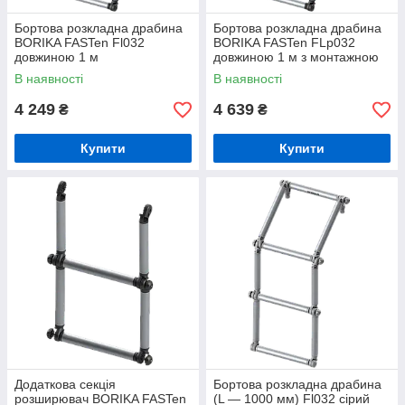
Бортова розкладна драбина
Бортова розкладна драбина
BORIKA FASTen Fl032
BORIKA FASTen FLp032
довжиною 1 м
довжиною 1 м з монтажною
(01.11.002.01.04)
системою FMp225
В наявності
В наявності
(01.11.002.02.04)
4 249
4 639
₴
₴
Купити
Купити
Додаткова секція
Бортова розкладна драбина
розширювач BORIKA FASTen
(L — 1000 мм) Fl032 сірий