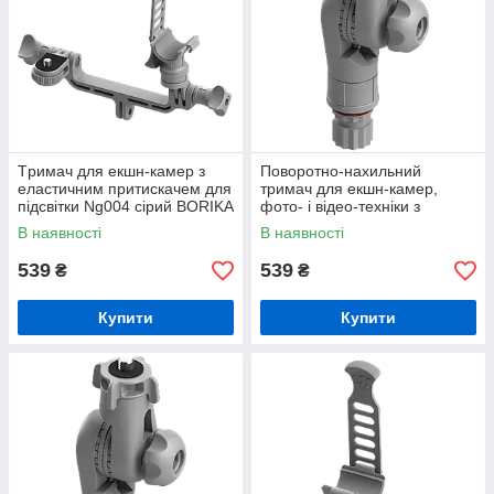
Tримач для екшн-камер з
Поворотно-нахильний
еластичним притискачем для
тримач для екшн-камер,
підсвітки Ng004 сірий BORIKA
фото- i відео-техніки з
FASTen (01.05.004.01.02)
різьбовим з'єднанням 1/4"
В наявності
В наявності
Tp014 сірий BORIKA FASTen
539
539
₴
₴
Купити
Купити