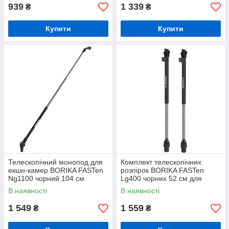
939
1 339
₴
₴
Купити
Купити
Телескопічний монопод для
Комплект телескопічних
екшн-камер BORIKA FASTen
розпірок BORIKA FASTen
Ng1100 чорний 104 см
Lg400 чорних 52 см для
(01.05.007.01.06)
моноподів (01.05.009.01.06)
В наявності
В наявності
1 549
1 559
₴
₴