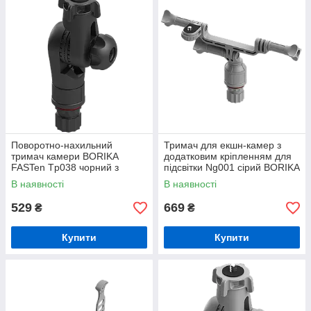
Поворотно-нахильний
Тримач для екшн-камер з
тримач камери BORIKA
додатковим кріпленням для
FASTen Tp038 чорний з
підсвітки Ng001 сірий BORIKA
різьбовим з'єднанням 3/8"
FASTen (01.05.001.01.02)
В наявності
В наявності
(01.05.008.02.01)
529
669
₴
₴
Купити
Купити