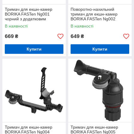
Тримач для екшн-камер
Поворотно-нахильний
BORIKA FASTen Ng001
тримач для екшн-камер
чорний з додатковим
BORIKA FASTen Ng002
кріпленням для підсвітки
чорний (01.05.002.02.01)
В наявності
В наявності
(01.05.001.01.01)
669
649
₴
₴
Купити
Купити
Тримач для екшн-камер
Тримач для екшн-камер
BORIKA FASTen Ng004
BORIKA FASTen Ng005