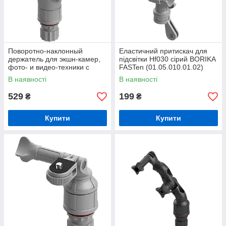
Поворотно-наклонный
Еластичний притискач для
держатель для экшн-камер,
підсвітки Hf030 сірий BORIKA
фото- и видео-техники c
FASTen (01.05.010.01.02)
резьбовым соединением 3/8"
В наявності
В наявності
Tp038 сірий BORIKA FASTen
529
199
₴
₴
Купити
Купити