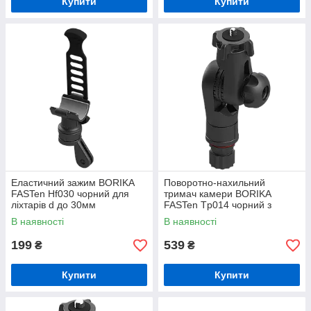
Купити
Купити
Еластичний зажим BORIKA
Поворотно-нахильний
FASTen Hf030 чорний для
тримач камери BORIKA
ліхтарів d до 30мм
FASTen Tp014 чорний з
(01.05.010.01.01)
різьбовим з'єднанням 1/4"
В наявності
В наявності
(01.05.008.01.01)
199
539
₴
₴
Купити
Купити