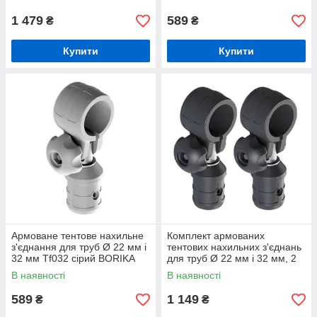
Rl032-2 сірий BORIKA FASTen
1 479
589
₴
₴
Купити
Купити
Армоване тентове нахильне
Комплект армованих
з'єднання для труб Ø 22 мм і
тентових нахильних з'єднань
32 мм Tf032 сірий BORIKA
для труб Ø 22 мм і 32 мм, 2
FASTen (01.15.002.04.02)
шт. Tf032-2 чорний BORIKA
В наявності
В наявності
FASTen (01.15.002.05.01)
589
1 149
₴
₴