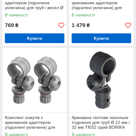
адаптером (підсилена
армованим адаптером
уключина) для труб і весел Ø
(підсилені уключини) для
32 мм Rl032 сірий BORIKA
труб і весел Ø 32 мм, 2 шт.
В наявності
В наявності
FASTen (01.15.002.02.02)
Rl032-2 чорний BORIKA
FASTen
769
1 479
₴
₴
Купити
Купити
Комплект хомутів з
Армоване тентове нахильне
армованим адаптером
з'єднання для труб Ø 22 мм і
(підсилені уключини) для
32 мм Tf032 сірий BORIKA
труб і весел Ø 32 мм, 2 шт.
FASTen (01.15.002.04.01)
В наявності
В наявності