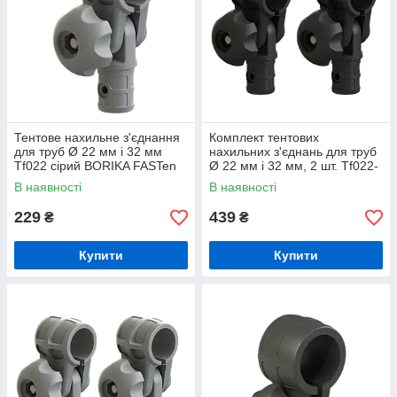
Тентове нахильне з'єднання
Комплект тентових
для труб Ø 22 мм і 32 мм
нахильних з'єднань для труб
Tf022 сірий BORIKA FASTen
Ø 22 мм і 32 мм, 2 шт. Tf022-
(01.15.001.04.02)
2 BORIKA FASTen
В наявності
В наявності
(01.15.001.05.01)
229
439
₴
₴
Купити
Купити