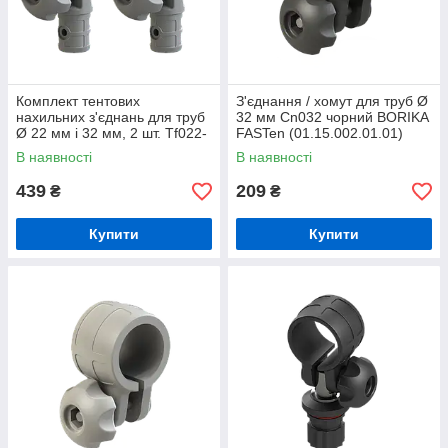
Комплект тентових
З'єднання / хомут для труб Ø
нахильних з'єднань для труб
32 мм Cn032 чорний BORIKA
Ø 22 мм і 32 мм, 2 шт. Tf022-
FASTen (01.15.002.01.01)
2 сірий BORIKA FASTen
В наявності
В наявності
(01.15.001.05.02)
439
209
₴
₴
Купити
Купити