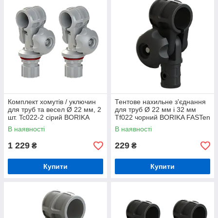
Комплект хомутів / уключин
Тентове нахильне з'єднання
для труб та весел Ø 22 мм, 2
для труб Ø 22 мм і 32 мм
шт. Tc022-2 сірий BORIKA
Tf022 чорний BORIKA FASTen
FASTen (01.15.001.03.02)
(01.15.001.04.01)
В наявності
В наявності
1 229
229
₴
₴
Купити
Купити