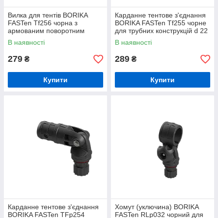
Вилка для тентів BORIKA
Карданне тентове з'єднання
FASTen Tf256 чорна з
BORIKA FASTen Tf255 чорне
армованим поворотним
для трубних конструкцій d 22
адаптером (01.15.015.01.01)
мм (01.15.006.01.01)
В наявності
В наявності
279
289
₴
₴
Купити
Купити
Карданне тентове з'єднання
Хомут (уключина) BORIKA
BORIKA FASTen TFp254
FASTen RLp032 чорний для