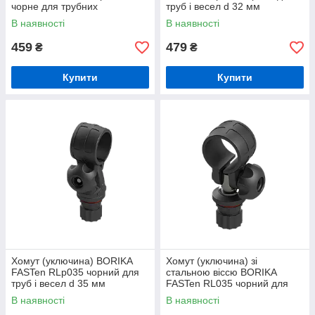
чорне для трубних
труб і весел d 32 мм
конструкцій d 22 і 32 мм
(01.15.011.01.01)
В наявності
В наявності
(01.15.013.01.01)
459
479
₴
₴
Купити
Купити
Хомут (уключина) BORIKA
Хомут (уключина) зі
FASTen RLp035 чорний для
стальною віссю BORIKA
труб і весел d 35 мм
FASTen RL035 чорний для
(01.15.014.01.01)
труб і весел d 35 мм
В наявності
В наявності
(01.15.003.02.01)