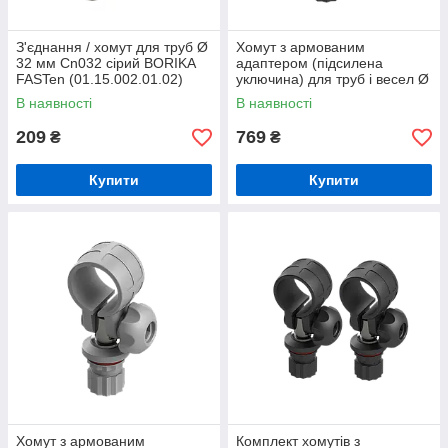
З'єднання / хомут для труб Ø
Хомут з армованим
32 мм Cn032 сірий BORIKA
адаптером (підсилена
FASTen (01.15.002.01.02)
уключина) для труб і весел Ø
32 мм Rl032 BORIKA FASTen
В наявності
В наявності
(01.15.002.02.01)
209
769
₴
₴
Купити
Купити
Хомут з армованим
Комплект хомутів з