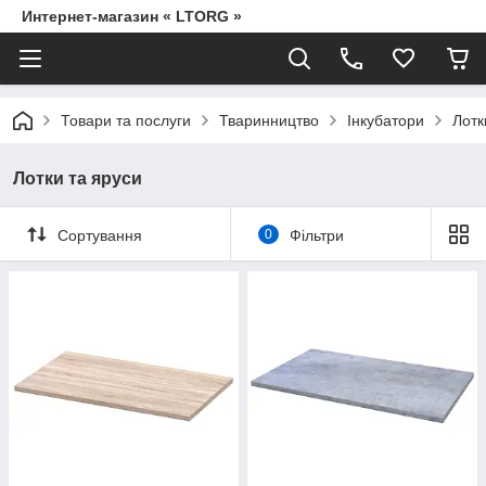
Интернет-магазин « LTORG »
Товари та послуги
Тваринництво
Інкубатори
Лотк
Лотки та яруси
Сортування
0
Фільтри