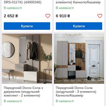
DRS-011741 (44900346)
елементи) Канноло/Кашемір
120х40х215 (DRS-011898)
В наявності
В наявності
2 652
6 910
₴
₴
Купити
Купити
Передпокій Doros Сола з
Передпокій Doros Сола
дзеркалом (модульний
(модульний - 3 елемента)
комплект - 2 елементи)
Канноло/Кашемір
Канноло/Кашемір
165х40х215 (DRS-011900)
В наявності
В наявності
105х40х215 (DRS-011899)