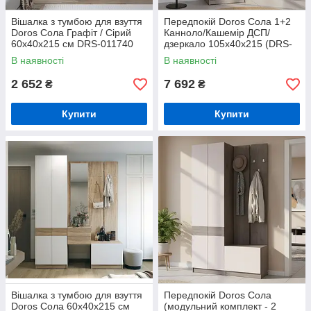
Вішалка з тумбою для взуття
Передпокій Doros Сола 1+2
Doros Сола Графіт / Сірий
Канноло/Кашемір ДСП/
60х40х215 см DRS-011740
дзеркало 105х40х215 (DRS-
(44900343)
011897)
В наявності
В наявності
2 652
7 692
₴
₴
Купити
Купити
Вішалка з тумбою для взуття
Передпокій Doros Сола
Doros Сола 60х40х215 см
(модульний комплект - 2