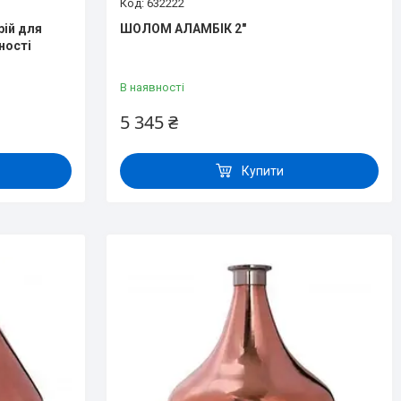
632222
рій для
ШОЛОМ АЛАМБІК 2"
ності
В наявності
5 345 ₴
Купити