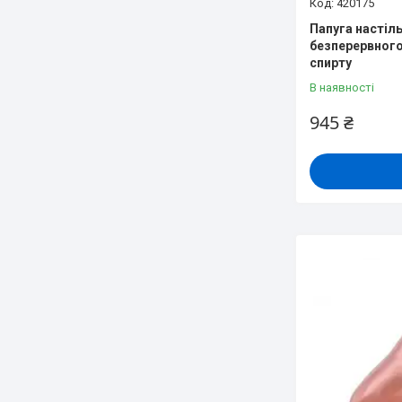
420175
Папуга настіль
безперервного
спирту
В наявності
945 ₴