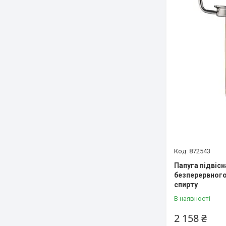
872543
Папуга підвісн
безперервного
спирту
В наявності
2 158 ₴