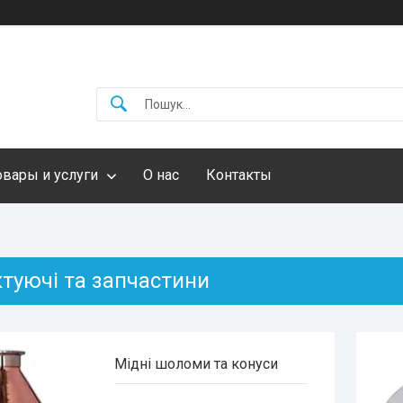
овары и услуги
О нас
Контакты
туючі та запчастини
Мідні шоломи та конуси