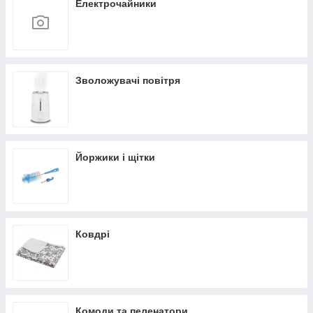
Електрочайники
Зволожувачі повітря
Йоржики і щітки
Ковдрі
Комоди та пеленатори