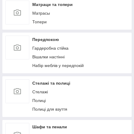
Матраци та топери
Матрасы
Топери
Передпокою
Гардеробна стійка
Вішалки настінні
Набір меблів у передпокій
Стелажі та полиці
Стелажі
Полиці
Полиці для взуття
Шафи та пенали