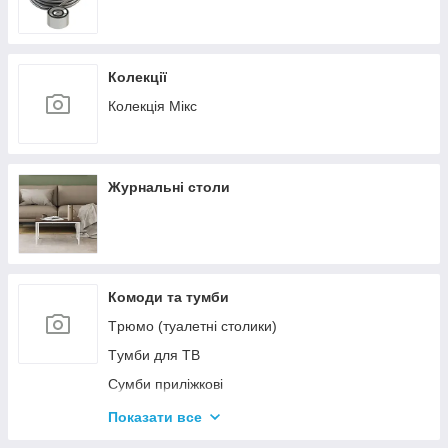
Колекції
Колекція Мікс
Журнальні столи
Комоди та тумби
Tрюмо (туалетні столики)
Tумби для ТВ
Сумби приліжкові
Комоди
Показати все
Тумби для взуття