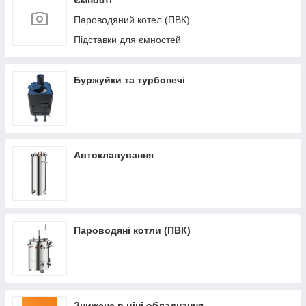
Ємності
Пароводяний котел (ПВК)
Підставки для ємностей
Буржуйки та турбопечі
Автоклавування
Пароводяні котли (ПВК)
Знижене в ціні обладнання