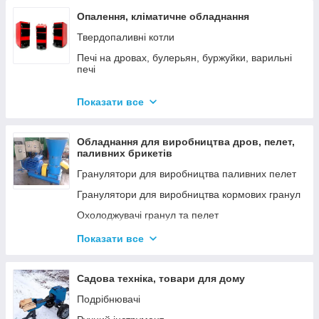
Опалення, кліматичне обладнання
Твердопаливні котли
Печі на дровах, булерьян, буржуйки, варильні
печі
Димарі
Показати все
Електродні котли GAZDA
Електродні котли ION
Обладнання для виробництва дров, пелет,
Котли електричні
паливних брикетів
Газові котли
Гранулятори для виробництва паливних пелет
Аксесуари для твердопаливних котлів
Гранулятори для виробництва кормових гранул
Охолоджувачі гранул та пелет
Подрібнювачі
Показати все
Шнеки
Дровоколи
Садова техніка, товари для дому
Подрібнювачі