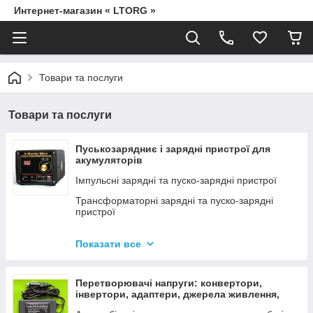
Интернет-магазин « LTORG »
Товари та послуги
Товари та послуги
Пуськозарядниє і зарядні пристрої для
акумуляторів
Імпульсні зарядні та пуско-зарядні пристрої
Трансформаторні зарядні та пуско-зарядні
пристрої
Дроти для прикурювання
Показати все
Джерела живлення для дамських сумочок від
мережі 220В
Перетворювачі напруги: конвертори,
інвертори, адаптери, джерела живлення,
вольтметри