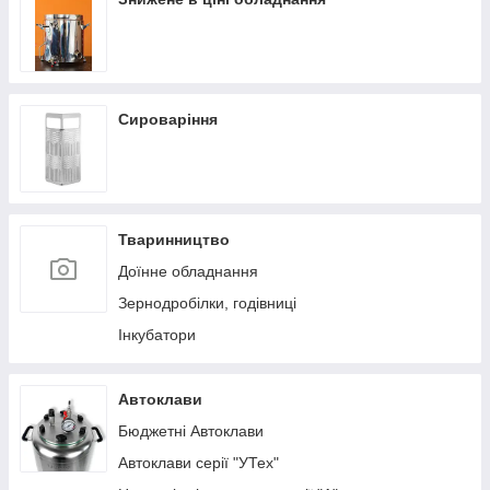
Сироваріння
Тваринництво
Доїнне обладнання
Зернодробілки, годівниці
Інкубатори
Автоклави
Бюджетні Автоклави
Автоклави серії "УТех"