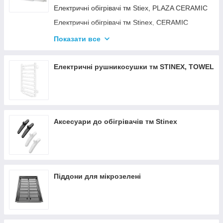
Електричні обігрівачі тм Stiex, PLAZA CERAMIC
Електричні обігрівачі тм Stinex, CERAMIC
Електричні обігрівачі тм Stinex, COMBIE
Показати все
ЕЛЕКТРОКОНВЕКТОРИ WIFI З
ТЕРМОРЕГУЛЯТОРОМ
Електричні рушникосушки тм STINEX, TOWEL
Аксесуари до обігрівачів тм Stinex
Піддони для мікрозелені