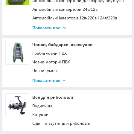
Автомобільні конвертори для заряду ноутбуків
Автомобільні конвертори 24в/12в
Автомобільні інвертори 12в/220в і 24в/220в
Вольтметры
Показати все
Інвертори автомобільні Дніпр 12в/220в і
24в/220в модифікована та чиста синусоїда
Човни, байдарки, аксесуари
Інвентори 2
Гребні човни ПВХ
Човни моторні ПВХ
Човни гумові
Надувні байдарки
Показати все
Аксесуари до човнів
Тюбінг
Все для риболовлі
Страхувальні жилети
Вудилища
Човники ΩMega
Котушки
Лодки Grif boat
Одяг та взуття для риболовлі
Човники PROFI