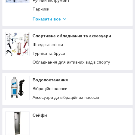
Ручний інструмент
Парники
Термоси
Показати все
Дровоколи
Спортивне обладнання та аксесуари
Шведські стінки
Турніки та бруси
Обладнання для активних видів спорту
Водопостачання
Вібраційні насоси
Аксесуари до вібраційних насосів
Сейфи