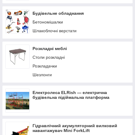
Будівельне обладнання
Бетономішалки
Шлакоблочні верстати
Розкладні меблі
Столи розкладні
Розкладачки
Шезлонги
Електролеса ELRish — електрична
будівельна підіймальна платформа
Гідравлічний акумуляторний вилковий
навантажувач Mini ForkLift