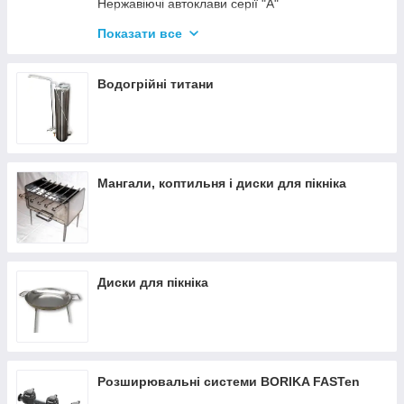
Нержавіючі автоклави серії "А"
Промислові автоклави
Показати все
Нержавіючі автоклави серії "Гуд"
Комплектуючі для автоклавів
Водогрійні титани
Все для консервації
Мангали, коптильня і диски для пікніка
Диски для пікніка
Розширювальні системи BORIKA FASTen