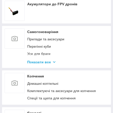
Акумулятори до FPV дронів
Самогоноваріння
Прилади та аксесуари
Перегінні куби
Усе для браги
Комплектуючі та запчастини
Показати все
Ємності для бродіння
Колони без ємності
Копчення
Домашні коптильні
Комплектуючі та аксесуари для копчення
Спеції та щепа для копчення