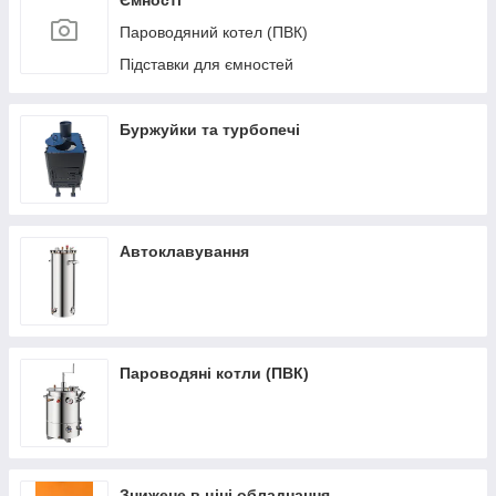
Ємності
Пароводяний котел (ПВК)
Підставки для ємностей
Буржуйки та турбопечі
Автоклавування
Пароводяні котли (ПВК)
Знижене в ціні обладнання