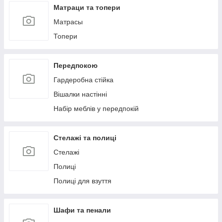
Матраци та топери
Матрасы
Топери
Передпокою
Гардеробна стійка
Вішалки настінні
Набір меблів у передпокій
Стелажі та полиці
Стелажі
Полиці
Полиці для взуття
Шафи та пенали