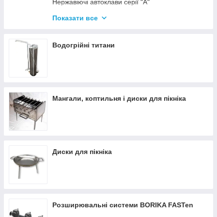
Нержавіючі автоклави серії "А"
Промислові автоклави
Показати все
Нержавіючі автоклави серії "Гуд"
Комплектуючі для автоклавів
Водогрійні титани
Все для консервації
Мангали, коптильня і диски для пікніка
Диски для пікніка
Розширювальні системи BORIKA FASTen