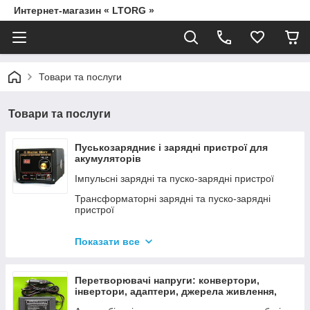
Интернет-магазин « LTORG »
Товари та послуги
Товари та послуги
Пуськозарядниє і зарядні пристрої для
акумуляторів
Імпульсні зарядні та пуско-зарядні пристрої
Трансформаторні зарядні та пуско-зарядні
пристрої
Дроти для прикурювання
Показати все
Джерела живлення для дамських сумочок від
мережі 220В
Перетворювачі напруги: конвертори,
інвертори, адаптери, джерела живлення,
вольтметри