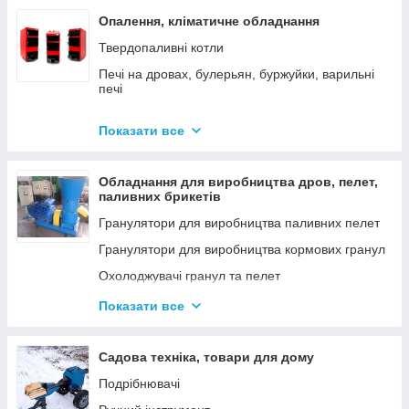
Опалення, кліматичне обладнання
Твердопаливні котли
Печі на дровах, булерьян, буржуйки, варильні
печі
Димарі
Показати все
Електродні котли GAZDA
Електродні котли ION
Обладнання для виробництва дров, пелет,
Котли електричні
паливних брикетів
Газові котли
Гранулятори для виробництва паливних пелет
Аксесуари для твердопаливних котлів
Гранулятори для виробництва кормових гранул
Охолоджувачі гранул та пелет
Подрібнювачі
Показати все
Шнеки
Дровоколи
Садова техніка, товари для дому
Подрібнювачі