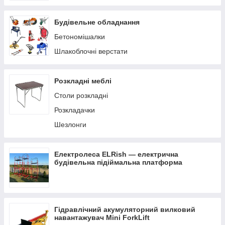
Будівельне обладнання
Бетономішалки
Шлакоблочні верстати
Розкладні меблі
Столи розкладні
Розкладачки
Шезлонги
Електролеса ELRish — електрична
будівельна підіймальна платформа
Гідравлічний акумуляторний вилковий
навантажувач Mini ForkLift