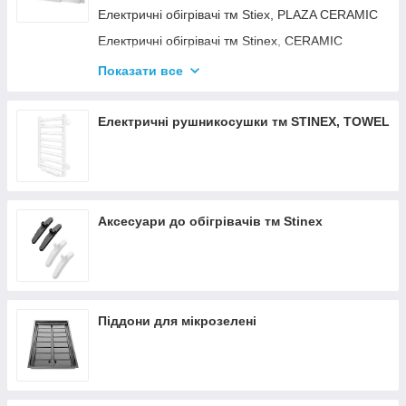
Електричні обігрівачі тм Stiex, PLAZA CERAMIC
Електричні обігрівачі тм Stinex, CERAMIC
Електричні обігрівачі тм Stinex, COMBIE
Показати все
ЕЛЕКТРОКОНВЕКТОРИ WIFI З
ТЕРМОРЕГУЛЯТОРОМ
Електричні рушникосушки тм STINEX, TOWEL
Аксесуари до обігрівачів тм Stinex
Піддони для мікрозелені