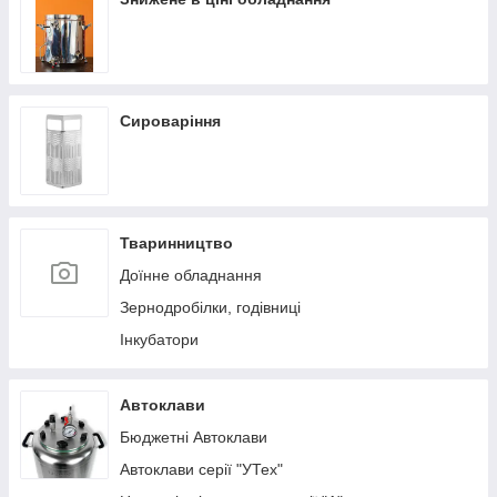
Сироваріння
Тваринництво
Доїнне обладнання
Зернодробілки, годівниці
Інкубатори
Автоклави
Бюджетні Автоклави
Автоклави серії "УТех"