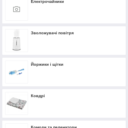
Електрочайники
Зволожувачі повітря
Йоржики і щітки
Ковдрі
Комоди та пеленатори