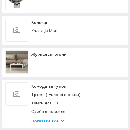
Колекції
Колекція Мікс
Журнальні столи
Комоди та тумби
Tрюмо (туалетні столики)
Tумби для ТВ
Сумби приліжкові
Комоди
Показати все
Тумби для взуття