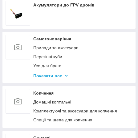
Акумулятори до FPV дронів
Самогоноваріння
Прилади та аксесуари
Перегінні куби
Усе для браги
Комплектуючі та запчастини
Показати все
Ємності для бродіння
Колони без ємності
Копчення
Домашні коптильні
Комплектуючі та аксесуари для копчення
Спеції та щепа для копчення