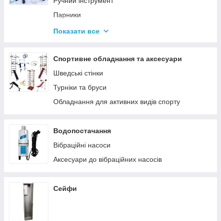
Ручний інструмент
Парники
Термоси
Показати все
Дровоколи
Спортивне обладнання та аксесуари
Шведські стінки
Турніки та бруси
Обладнання для активних видів спорту
Водопостачання
Вібраційні насоси
Аксесуари до вібраційних насосів
Сейфи