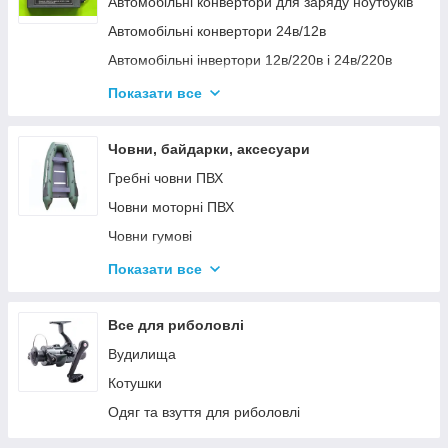
Автомобільні конвертори для заряду ноутбуків
Автомобільні конвертори 24в/12в
Автомобільні інвертори 12в/220в і 24в/220в
Вольтметры
Показати все
Інвертори автомобільні Дніпр 12в/220в і
24в/220в модифікована та чиста синусоїда
Човни, байдарки, аксесуари
Інвентори 2
Гребні човни ПВХ
Човни моторні ПВХ
Човни гумові
Надувні байдарки
Показати все
Аксесуари до човнів
Тюбінг
Все для риболовлі
Страхувальні жилети
Вудилища
Човники ΩMega
Котушки
Лодки Grif boat
Одяг та взуття для риболовлі
Човники PROFI