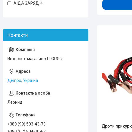
АЇДА ЗАРЯД
4
Интернет-магазин « LTORG »
Дніпро, Україна
Леонид
+380 (99) 503-43-73
Дроти прикурюв
+380 (67) 804-70-67