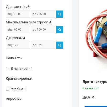
Діапазон цін, ₴
Максимальна сила струму, А
Довжина, м
Наявність
В наявності
4
Країна виробник
Дроти прикурюв
В наявності
Україна
3
465 ₴
Виробник