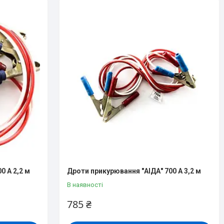
0 А 2,2 м
Дроти прикурювання "АІДА" 700 А 3,2 м
В наявності
785 ₴