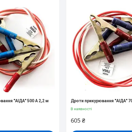
ання "АІДА" 500 А 2,2 м
Дроти прикурювання "АІДА" 70
В наявності
605 ₴