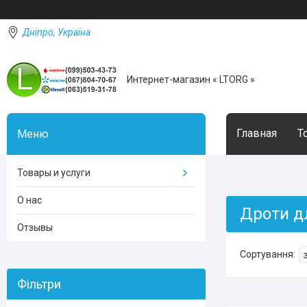
Дніпро, Україна
Интернет-магазин « LTORG »
Главная
Т
Товары и услуги
О нас
Дроти д
Отзывы
Фільтри