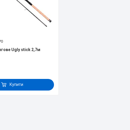
70
гове Ugly stick 2,7м
Купити