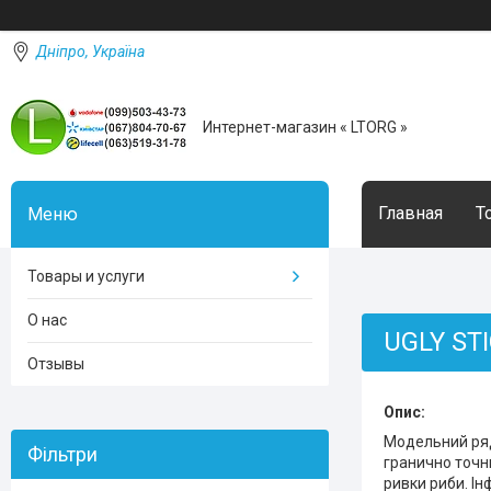
Дніпро, Україна
Интернет-магазин « LTORG »
Главная
Т
Товары и услуги
О нас
UGLY ST
Отзывы
Опис:
Модельний ряд
Фільтри
гранично точн
ривки риби. Ін