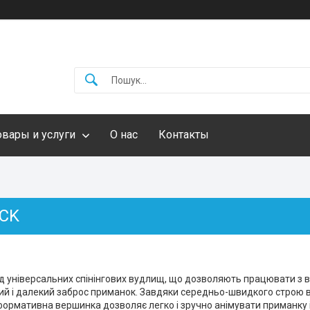
овары и услуги
О нас
Контакты
ICK
 універсальних спінінгових вудлищ, що дозволяють працювати з в
ий і далекий заброс приманок. Завдяки середньо-швидкого строю 
формативна вершинка дозволяє легко і зручно анімувати приманку і 