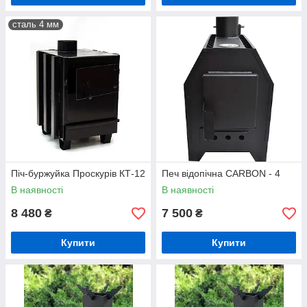
сталь 4 мм
Піч-буржуйка Проскурів КТ-12
Печ відопічна CARBON - 4
В наявності
В наявності
8 480
7 500
₴
₴
Купити
Купити