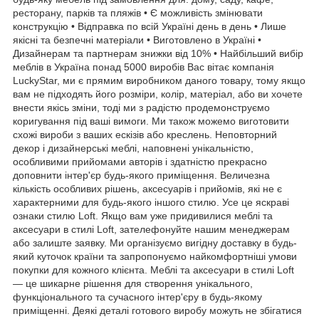
ресторану, парків та пляжів • Є можливість змінювати
конструкцію • Відправка по всій Україні день в день • Лише
якісні та безпечні матеріали • Виготовлено в Україні •
Дизайнерам та партнерам знижки від 10% • Найбільший вибір
меблів в Україна понад 5000 виробів Вас вітає компанія
LuckyStar, ми є прямим виробником даного товару, тому якщо
вам не підходять його розміри, колір, матеріал, або ви хочете
внести якісь зміни, тоді ми з радістю продемонструємо
коригування під ваші вимоги. Ми також можемо виготовити
схожі вироби з ваших ескізів або креслень. Неповторний
декор і дизайнерські меблі, наповнені унікальністю,
особливими прийомами авторів і здатністю прекрасно
доповнити інтер'єр будь-якого приміщення. Величезна
кількість особливих рішень, аксесуарів і прийомів, які не є
характерними для будь-якого іншого стилю. Усе це яскраві
ознаки стилю Loft. Якщо вам уже придивилися меблі та
аксесуари в стилі Loft, зателефонуйте нашим менеджерам
або залиште заявку. Ми організуємо вигідну доставку в будь-
який куточок країни та запропонуємо найкомфортніші умови
покупки для кожного клієнта. Меблі та аксесуари в стилі Loft
— це шикарне рішення для створення унікального,
функціонального та сучасного інтер'єру в будь-якому
приміщенні. Деякі деталі готового виробу можуть не збігатися