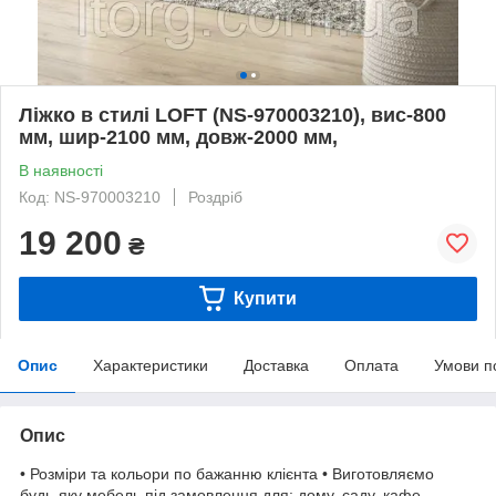
Ліжко в стилі LOFT (NS-970003210), вис-800
мм, шир-2100 мм, довж-2000 мм,
В наявності
Код: NS-970003210
Роздріб
19 200
₴
Купити
Опис
Характеристики
Доставка
Оплата
Умови п
Опис
• Розміри та кольори по бажанню клієнта • Виготовляємо
будь-яку мебель під замовлення для: дому, саду, кафе,