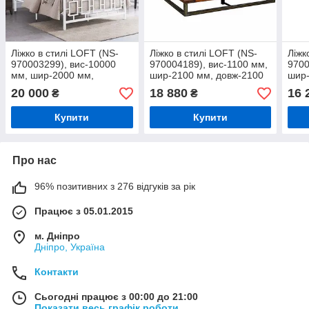
Ліжко в стилі LOFT (NS-
Ліжко в стилі LOFT (NS-
Ліжк
970003299), вис-10000
970004189), вис-1100 мм,
9700
мм, шир-2000 мм,
шир-2100 мм, довж-2100
шир-
довж-1700 мм,
мм,
мм,
20 000
18 880
16 
₴
₴
Купити
Купити
Про нас
96% позитивних з 276 відгуків за рік
Працює з 05.01.2015
м. Дніпро
Дніпро, Україна
Контакти
Сьогодні працює з 00:00 до 21:00
Показати весь графік роботи