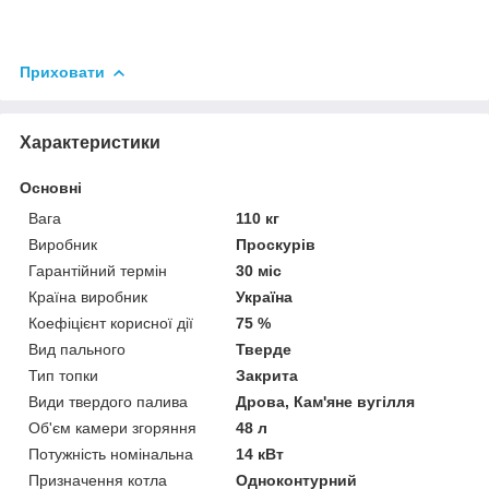
Приховати
Характеристики
Основні
Вага
110 кг
Виробник
Проскурів
Гарантійний термін
30 міс
Країна виробник
Україна
Коефіцієнт корисної дії
75 %
Вид пального
Тверде
Тип топки
Закрита
Види твердого палива
Дрова, Кам'яне вугілля
Об'єм камери згоряння
48 л
Потужність номінальна
14 кВт
Призначення котла
Одноконтурний