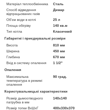
Матеріал теплообмінника
Сталь
Спосіб відведення
Димар
відпрацьованих газів
Об'єм води в котлі
25 л
Площа обігріву
140 кв.м
Тип котла
Класичний
Габаритні і приєднувальні розміри
Висота
810 мм
Ширина
450 мм
Глибина
670 мм
Вхід в систему опалення
1 1/2"
Опалення
Максимальна
90 град.
температура в режимі
опалення
Користувальницькі характеристики
Розмір дымоотводного
140х140
патрубка в мм
Розмір топки ВхШхГ
400х330х370