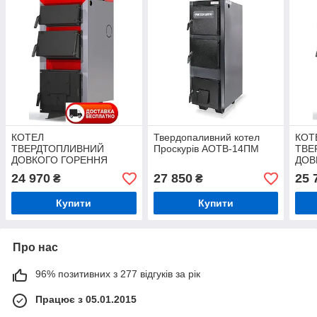
КОТЕЛ
Твердопаливний котел
КОТ
ТВЕРДТОПЛИВНИЙ
Проскурів АОТВ-14ПМ
ТВЕ
ДОВКОГО ГОРЕННЯ
ДОВ
PROTECH ТТ - 26 ЕКО
PRO
24 970
27 850
25 
₴
₴
ЛАЙН (ECO LINE)
ЛАЙ
Купити
Купити
Про нас
96% позитивних з 277 відгуків за рік
Працює з 05.01.2015