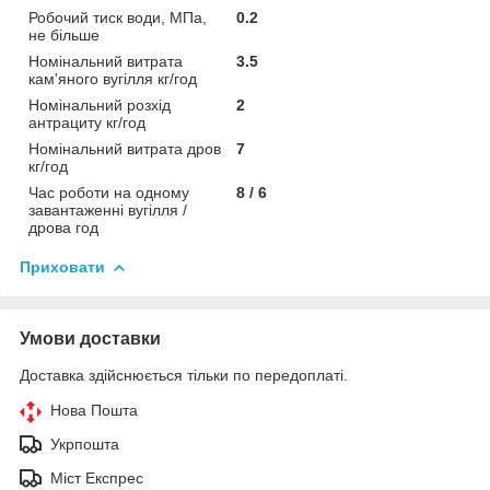
Робочий тиск води, МПа,
0.2
не більше
Номінальний витрата
3.5
кам'яного вугілля кг/год
Номінальний розхід
2
антрациту кг/год
Номінальний витрата дров
7
кг/год
Час роботи на одному
8 / 6
завантаженні вугілля /
дрова год
Приховати
Умови доставки
Доставка здійснюється тільки по передоплаті.
Нова Пошта
Укрпошта
Міст Експрес