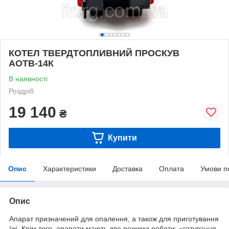
КОТЕЛ ТВЕРДТОПЛИВНИЙ ПРОСКУВ
АОТВ-14К
В наявності
Роздріб
19 140
₴
Купити
Опис
Характеристики
Доставка
Оплата
Умови п
Опис
Апарат призначений для опалення, а також для приготування
їжі. Крім того, апарати мають два режими роботи: «готування