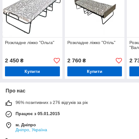
Розкладне ліжко "Ольга"
Розкладне ліжко "Отіль"
Розк
"Вал
2 450
2 760
2 7
₴
₴
Купити
Купити
Про нас
96% позитивних з 276 відгуків за рік
Працює з 05.01.2015
м. Дніпро
Дніпро, Україна