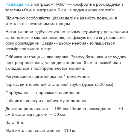
Розкладачка
з матрацом "М60" — комфортна розкладачка з
товстим м'яким матрацом 6 см і з подушечкою вголов'я.
Відмітною особливістю цієї моделі є наявність подушки в
комплекті з незнімним матрацом.
Натяг тканини відбувається по всьому периметру розкладачки
за допомогою міцних ременів, які фіксуються з внутрішнього
боку розкладачки. Завдяки цьому неабияк збільшується
розмір спального місця.
Оббивка матраца — двошарова. Зверху бязь, яка має чудову
повітропроникність, усередині поролон 6 см, а нижній шар
складається з поліпропіленової тканини.
Регулювання підголівника на 4 положення.
Каркас виготовлений зі сталевої труби (діаметр 20 мм).
Фарбування — порошкове напилення.
Габаритні розміри в робочому положенні:
Довжина розкладачки — 185 см. Ширина розкладачки — 70
см.Висота від підлоги — 30 см.
Вага: 6 кг.
Максимальне навантаження: 110 кг.