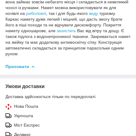
вона займає зовсім небагато місця і складається в невеликий
чохол із ручками. Намет можна використовувати як для
ночівлі на
риболовлі
, так і для будь-якого
виду
туризму.
Каркас намету дуже легкий і міцний, що дасть змогу брати
його в піші походи та не відчувати дискомфорту. Покриття
намету одношарове, але
захистить
Вас від вітру та дощу. Є
також підлога з водонепроникної тканини. Закривається намет
на змійку та має додаткову антимоскітну сітку. Конструкція
автоматично складається за принципом парасольки одним
рухом.
Приховати
Умови доставки
Доставка здійснюється тільки по передоплаті.
Нова Пошта
Укрпошта
Міст Експрес
Делівері