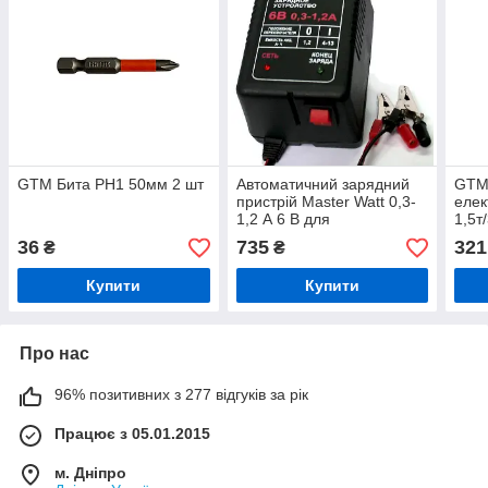
GTM Бита PH1 50мм 2 шт
Автоматичний зарядний
GTM
пристрій Master Watt 0,3-
елек
1,2 А 6 В для
1,5т
мотоакумуляторів
36
735
321
₴
₴
Купити
Купити
Про нас
96% позитивних з 277 відгуків за рік
Працює з 05.01.2015
м. Дніпро