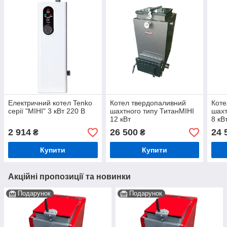
Електричний котел Tenko
Котел твердопаливний
Коте
серії "МІНІ" 3 кВт 220 В
шахтного типу ТитанМІНІ
шахт
12 кВт
8 кВ
2 914
26 500
24 
₴
₴
Купити
Купити
Акційні пропозиції та новинки
Подарунок
Подарунок