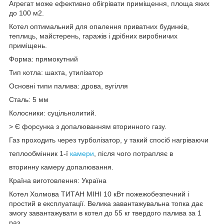
Агрегат може ефективно обігрівати приміщення, площа яких
до 100 м2.
Котел оптимальний для опалення приватних будинків,
теплиць, майстерень, гаражів і дрібних виробничих
приміщень.
Форма: прямокутний
Тип котла: шахта, утилізатор
Основні типи палива: дрова, вугілля
Сталь: 5 мм
Колосники: суцільнолитий.
> Є форсунка з допалюванням вторинного газу.
Газ проходить через турболізатор, у такий спосіб нагріваючи
теплообмінник 1-ї
камери
, після чого потрапляє в
вторинну камеру допалювання.
Країна виготовлення: Україна
Котел Холмова ТИТАН МІНІ 10 кВт пожежобезпечний і
простий в експлуатації. Велика завантажувальна топка дає
змогу завантажувати в котел до 55 кг твердого палива за 1
раз.