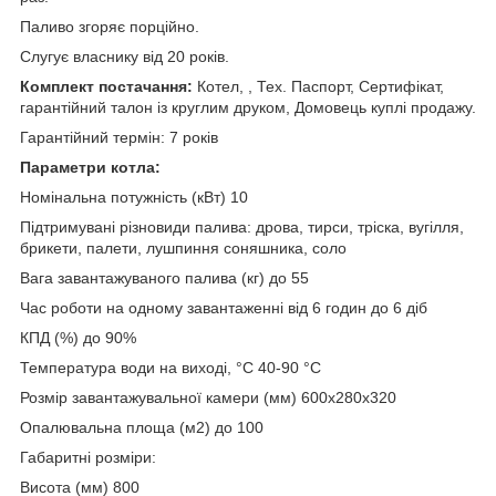
Паливо згоряє порційно.
Слугує власнику від 20 років.
Комплект постачання:
Котел, , Тех. Паспорт, Сертифікат,
гарантійний талон із круглим друком, Домовець куплі продажу.
Гарантійний термін: 7 років
Параметри котла:
Номінальна потужність (кВт) 10
Підтримувані різновиди палива: дрова, тирси, тріска, вугілля,
брикети, палети, лушпиння соняшника, соло
Вага завантажуваного палива (кг) до 55
Час роботи на одному завантаженні від 6 годин до 6 діб
КПД (%) до 90%
Температура води на виході, °C 40-90 °C
Розмір завантажувальної камери (мм) 600х280х320
Опалювальна площа (м2) до 100
Габаритні розміри:
Висота (мм) 800