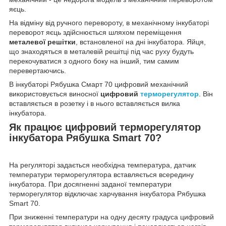
яєць.
На відміну від ручного перевороту, в механічному інкубаторі
переворот яєць здійснюється шляхом переміщення
металевої решітки
, встановленої на дні інкубатора. Яйця,
що знаходяться в металевій решітці під час руху будуть
перекочуватися з одного боку на інший, тим самим
перевертаючись.
В інкубаторі Рябушка Смарт 70 цифровий механічний
використовується виносної
цифровий
терморегулятор
. Він
вставляється в розетку і в нього вставляється вилка
інкубатора.
Як працює цифровий терморегулятор
інкубатора Рябушка Smart 70?
На регуляторі задається необхідна температура, датчик
температури терморегулятора вставляється всередину
інкубатора. При досягненні заданої температури
терморегулятор відключає харчування інкубатора Рябушка
Smart 70.
При зниженні температури на одну десяту градуса цифровий