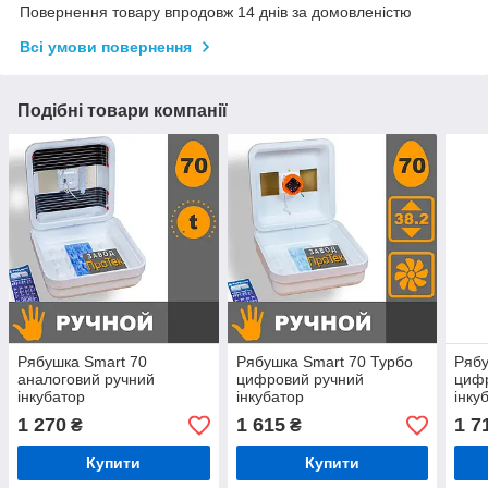
Повернення товару впродовж 14 днів за домовленістю
Всі умови повернення
Подібні товари компанії
Рябушка Smart 70
Рябушка Smart 70 Турбо
Рябу
аналоговий ручний
цифровий ручний
цифр
інкубатор
інкубатор
інку
1 270
1 615
1 7
₴
₴
Купити
Купити