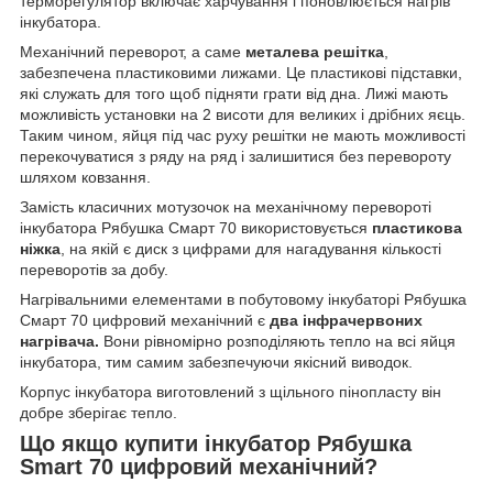
терморегулятор включає харчування і поновлюється нагрів
інкубатора.
Механічний переворот, а саме
металева решітка
,
забезпечена пластиковими лижами. Це пластикові підставки,
які служать для того щоб підняти грати від дна. Лижі мають
можливість установки на 2 висоти для великих і дрібних яєць.
Таким чином, яйця під час руху решітки не мають можливості
перекочуватися з ряду на ряд і залишитися без перевороту
шляхом ковзання.
Замість класичних мотузочок на механічному перевороті
інкубатора Рябушка Смарт 70 використовується
пластикова
ніжка
, на якій є диск з цифрами для нагадування кількості
переворотів за добу.
Нагрівальними елементами в побутовому інкубаторі Рябушка
Смарт 70 цифровий механічний є
два інфрачервоних
нагрівача.
Вони рівномірно розподіляють тепло на всі яйця
інкубатора, тим самим забезпечуючи якісний виводок.
Корпус інкубатора виготовлений з щільного пінопласту він
добре зберігає тепло.
Що якщо купити інкубатор Рябушка
Smart 70 цифровий механічний?