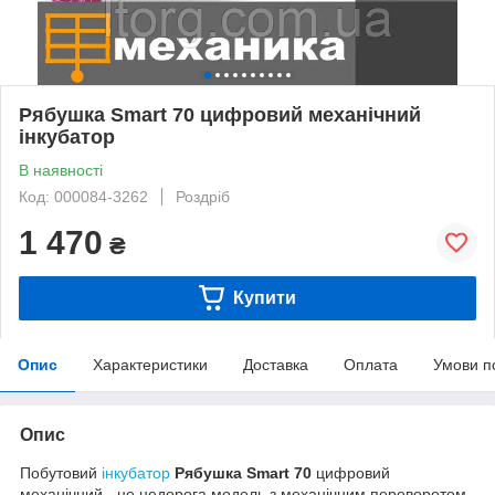
Рябушка Smart 70 цифровий механічний
інкубатор
В наявності
Код: 000084-3262
Роздріб
1 470
₴
Купити
Опис
Характеристики
Доставка
Оплата
Умови п
Опис
Побутовий
інкубатор
Рябушка Smart 70
цифровий
механічний - це недорога модель з механічним переворотом