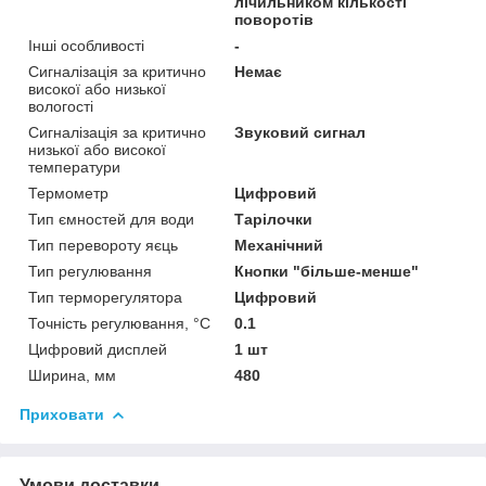
лічильником кількості
поворотів
Інші особливості
-
Сигналізація за критично
Немає
високої або низької
вологості
Сигналізація за критично
Звуковий сигнал
низької або високої
температури
Термометр
Цифровий
Тип ємностей для води
Тарілочки
Тип перевороту яєць
Механічний
Тип регулювання
Кнопки "більше-менше"
Тип терморегулятора
Цифровий
Точність регулювання, °С
0.1
Цифровий дисплей
1 шт
Ширина, мм
480
Приховати
Умови доставки