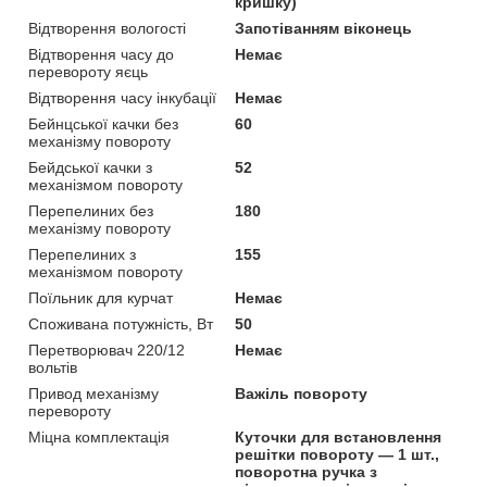
кришку)
Відтворення вологості
Запотіванням віконець
Відтворення часу до
Немає
перевороту яєць
Відтворення часу інкубації
Немає
Бейнцської качки без
60
механізму повороту
Бейдської качки з
52
механізмом повороту
Перепелиних без
180
механізму повороту
Перепелиних з
155
механізмом повороту
Поїльник для курчат
Немає
Споживана потужність, Вт
50
Перетворювач 220/12
Немає
вольтів
Привод механізму
Важіль повороту
перевороту
Міцна комплектація
Куточки для встановлення
решітки повороту — 1 шт.,
поворотна ручка з