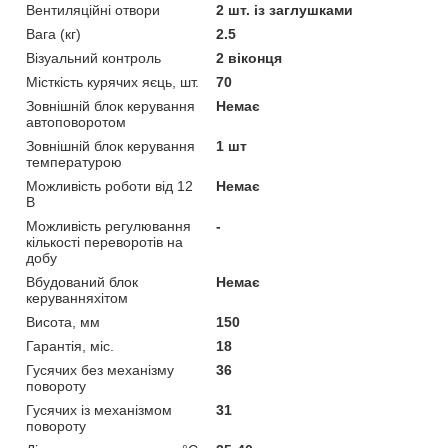
Вентиляційні отвори
2 шт. із заглушками
Вага (кг)
2.5
Візуальний контроль
2 віконця
Місткість курячих яєць, шт.
70
Зовнішній блок керування
Немає
автоповоротом
Зовнішній блок керування
1 шт
температурою
Можливість роботи від 12
Немає
В
Можливість регулювання
-
кількості переворотів на
добу
Вбудований блок
Немає
керуванняхітом
Висота, мм
150
Гарантія, міс.
18
Гусячих без механізму
36
повороту
Гусячих із механізмом
31
повороту