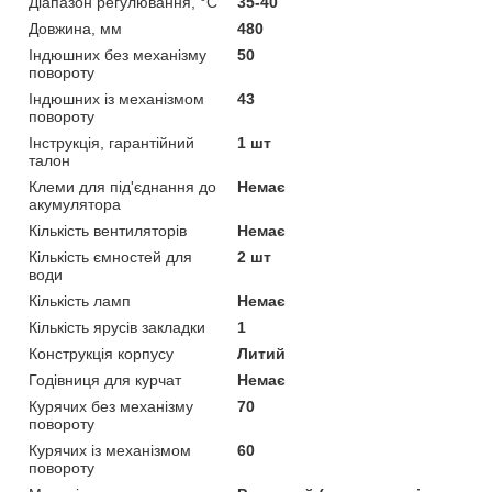
Діапазон регулювання, °С
35-40
Довжина, мм
480
Індюшних без механізму
50
повороту
Індюшних із механізмом
43
повороту
Інструкція, гарантійний
1 шт
талон
Клеми для під'єднання до
Немає
акумулятора
Кількість вентиляторів
Немає
Кількість ємностей для
2 шт
води
Кількість ламп
Немає
Кількість ярусів закладки
1
Конструкція корпусу
Литий
Годівниця для курчат
Немає
Курячих без механізму
70
повороту
Курячих із механізмом
60
повороту