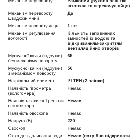
Механізм перевороту
Рамковий (рухова решітка
штовхає та перекочує яйця)
Механізм перевороту
Да
швидкознімний
Механізм повороту яєць
1 шт
Механізм регулювання
Кількість заповнених
вологості
ємностей із водою та
відкриванням-закриттям
вентиляційних отворів
Мускусної качки (індоутки)
65
без механізму повороту
Мускусної качки (індоутки)
56
з механізмом повороту
Нагрівальний елемент
ІЧ ТЕН (2 плівки)
Наявність гігрометра
Немає
(вологомера)
Наявність захисної решітки
Немає
вентилятора
Наявність овоскопа
Немає
Напруга (В)
220
Овоскоп
Немає
Отвір для доливання води
Немає (потрібно відкривати