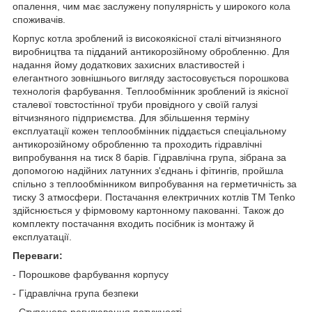
опалення, чим має заслужену популярність у широкого кола
споживачів.
Корпус котла зроблений із високоякісної сталі вітчизняного
виробництва та підданий антикорозійному обробленню. Для
надання йому додаткових захисних властивостей і
елегантного зовнішнього вигляду застосовується порошкова
технологія фарбування. Теплообмінник зроблений із якісної
сталевої товстостінної труби провідного у своїй галузі
вітчизняного підприємства. Для збільшення терміну
експлуатації кожен теплообмінник піддається спеціальному
антикорозійному обробленню та проходить гідравлічні
випробування на тиск 8 барів. Гідравлічна група, зібрана за
допомогою надійних латунних з'єднань і фітингів, пройшла
спільно з теплообмінником випробування на герметичність за
тиску 3 атмосфери. Постачання електричних котлів ТМ Tenko
здійснюється у фірмовому картонному пакованні. Також до
комплекту постачання входить посібник із монтажу й
експлуатації.
Переваги:
- Порошкове фарбування корпусу
- Гідравлічна група безпеки
- Ступеневе регулювання потужності