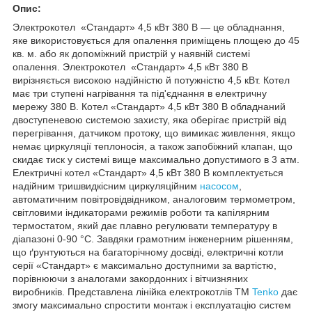
Опис:
Электрокотел «Стандарт» 4,5 кВт 380 В — це обладнання,
яке використовується для опалення приміщень площею до 45
кв. м. або як допоміжний пристрій у наявній системі
опалення. Электрокотел «Стандарт» 4,5 кВт 380 В
вирізняється високою надійністю й потужністю 4,5 кВт. Котел
має три ступені нагрівання та під'єднання в електричну
мережу 380 В. Котел «Стандарт» 4,5 кВт 380 В обладнаний
двоступеневою системою захисту, яка оберігає пристрій від
перегрівання, датчиком протоку, що вимикає живлення, якщо
немає циркуляції теплоносія, а також запобіжний клапан, що
скидає тиск у системі вище максимально допустимого в 3 атм.
Електричні котел «Стандарт» 4,5 кВт 380 В комплектується
надійним тришвидкісним циркуляційним
насосом
,
автоматичним повітровідвідником, аналоговим термометром,
світловими індикаторами режимів роботи та капілярним
термостатом, який дає плавно регулювати температуру в
діапазоні 0-90 °C. Завдяки грамотним інженерним рішенням,
що ґрунтуються на багаторічному досвіді, електричні котли
серії «Стандарт» є максимально доступними за вартістю,
порівнюючи з аналогами закордонних і вітчизняних
виробників. Представлена лінійка електрокотлів ТМ
Tenko
дає
змогу максимально спростити монтаж і експлуатацію систем