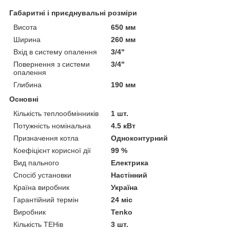
Габаритні і приєднувальні розміри
Висота
650 мм
Ширина
260 мм
Вхід в систему опалення
3/4"
Повернення з системи
3/4"
опалення
Глибина
190 мм
Основні
Кількість теплообмінників
1 шт.
Потужність номінальна
4.5 кВт
Призначення котла
Одноконтурний
Коефіцієнт корисної дії
99 %
Вид пального
Електрика
Спосіб установки
Настінний
Країна виробник
Україна
Гарантійний термін
24 міс
Виробник
Tenko
Кількість ТЕНів
3 шт.