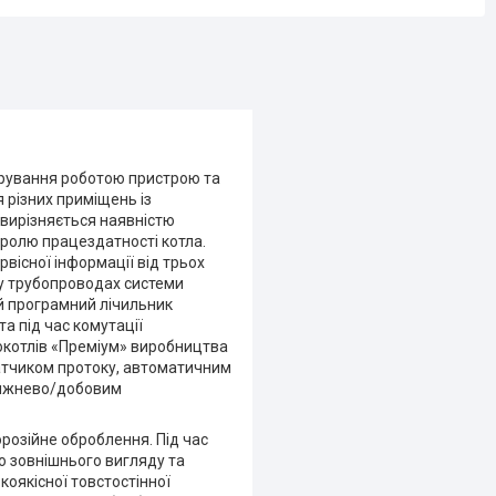
ерування роботою пристрою та
 різних приміщень із
 вирізняється наявністю
ролю працездатності котла.
існої інформації від трьох
му трубопроводах системи
й програмний лічильник
а під час комутації
окотлів «Преміум» виробництва
датчиком протоку, автоматичним
тижнево/добовим
орозійне оброблення. Під час
о зовнішнього вигляду та
коякісної товстостінної