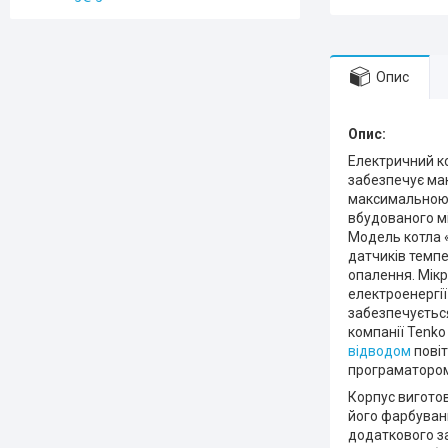
Опис
Опис:
Електричний к
забезпечує мак
максимальною п
вбудованого м
Модель котла «
датчиків темпе
опалення. Мікр
електроенергії
забезпечуєтьс
компанії Tenk
відводом
повіт
програматоро
Корпус виготов
його фарбуванн
додаткового за