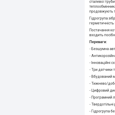
сталевої труби
теплообмінника
продовжують т
Гідрогрупа зіб
герметичність 
Постачання ко
входить посібн
Переваги:
- Безшумна ав
- Антикорозій
- Інноваційні с
- Три датчики
- Вбудований 
- Тижнево/доб
- Цифровий ди
- Програмний л
- Твердотільн
- Гідрогрупа б