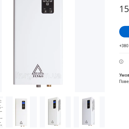
15
+380
пов