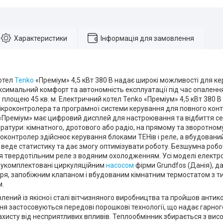
Характеристики
Інформація для замовлення
отел
Tenko
«Преміум» 4,5 кВт 380 В надає широкі можливості для к
симальний комфорт та автономність експлуатації під час опалення
лощею 45 кв. м. Електричний котел Tenko «Преміум» 4,5 кВт 380 В
ікроконтролера та програмної системи керування для повного конт
Преміум» має цифровий дисплей для настроювання та відбиття серв
ратури: кімнатного, дротового або радіо, на прямому та зворотно
оконтролер здійснює керування блоками ТЕНів і реле, а вбудовани
 веде статистику та дає змогу оптимізувати роботу. Безшумна робот
я твердотільним реле з водяним охолодженням. Усі моделі електр
o укомплектовані циркуляційним
насосом
фірми Grundfos (Данія), 
ря, запобіжним клапаном і вбудованим кімнатним термостатом з 
м.
лений із якісної сталі вітчизняного виробництва та пройшов антик
я застосовуються передові порошкові технології, що надає гарног
хисту від несприятливих впливів. Теплообмінник збирається з висо