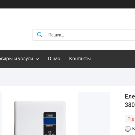
овары и услуги
О нас
Контакты
Еле
380
Під
В