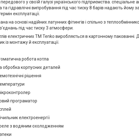
 передового у своїй галузі українського підприємства. спеціальне
 та гідравлічні випробування під час тиску 8 барів надають йому за
ермін експлуатації.
рана на основі надійних латунних фітингів і спільно з теплообмінн
з'єднань під час тиску 3 атмосфери.
тлів електричних ТМ Tenko виробляється в картонному пакованні. 
ик із монтажу й експлуатації.
томатична робота котла
на обробка корпусних деталей
хемотехнічні рішення
 температури
мікроконтролер
овий програматор
сплей
ічильник електроенергії
і реле з водяним охолодженням
езпеки