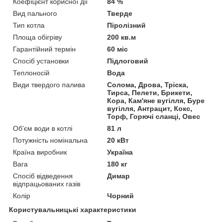
Коефіцієнт корисної дії
84 %
Вид пального
Тверде
Тип котла
Піролізний
Площа обігріву
200 кв.м
Гарантійний термін
60 міс
Спосіб установки
Підлоговий
Теплоносій
Вода
Види твердого палива
Солома, Дрова, Тріска,
Тирса, Пелети, Брикети,
Кора, Кам'яне вугілля, Буре
вугілля, Антрацит, Кокс,
Торф, Горючі сланці, Овес
Об'єм води в котлі
81 л
Потужність номінальна
20 кВт
Країна виробник
Україна
Вага
180 кг
Спосіб відведення
Димар
відпрацьованих газів
Колір
Чорний
Користувальницькі характеристики