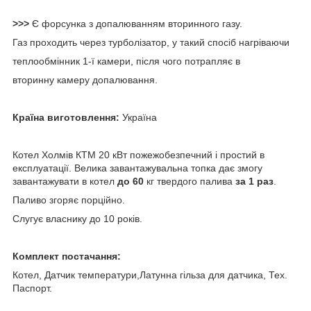
>>>
Є форсунка з допалюванням вторинного газу.
Газ проходить через турболізатор, у такий спосіб нагріваючи
теплообмінник 1-ї камери, після чого потрапляє в
вторинну камеру допалювання.
Країна виготовлення:
Україна
Котел Холмів КТМ 20 кВт пожежобезпечний і простий в
експлуатації. Велика завантажувальна топка дає змогу
завантажувати в котел
до 60
кг твердого палива
за 1 раз
.
Паливо згоряє порційно.
Слугує власнику до 10 років.
Комплект постачання:
Котел, Датчик температури,Латунна гільза для датчика, Тех.
Паспорт.