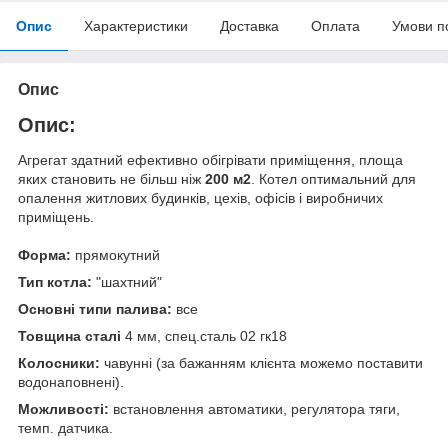
Опис
Характеристики
Доставка
Оплата
Умови п
Опис
Опис:
Агрегат здатний ефективно обігрівати приміщення, площа
яких становить не більш ніж
200 м2
. Котел оптимальний для
опалення житлових будинків, цехів, офісів і виробничих
приміщень.
Форма:
прямокутний
Тип котла:
"шахтний"
Основні типи палива:
все
Товщина сталі
4 мм, спец.сталь 02 гк18
Колосники:
чавунні (за бажанням клієнта можемо поставити
водонаповнені).
Можливості:
встановлення автоматики, регулятора тяги,
темп. датчика.