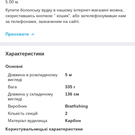
5.00 м.
Купити болонську вудку в нашому інтернет-магазині можна,
скориставшись кнопкою " кошик", або зателефонувавши нам
за телефонами, зазначеним на сайті.
Приховати
Характеристики
Основні
Довжина в розкладеному
5 м
вигляді
Вага
335 г
Довжина у складеному
136 см
вигляді
Виробник
Bratfishing
Кількість секцій
2
Матеріал вудилища
Карбон
Користувальницькі характеристики