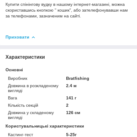
Купити спінінгову вудку в нашому інтернет-магазині, можна
скориставшись кнопкою " кошик", або зателефонувавши нам
за телефонами, зазначеним на сайті.
Приховати
Характеристики
Основні
Виробник
Bratfishing
Довжина в розкладеному
2.4 м
вигляді
Вага
141 г
Кількість секцій
2
Довжина у складеному
126 см
вигляді
Користувальницькі характеристики
Кастинг-тест
5-25г