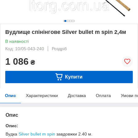
Вудлище спінінгове Silver bullet m spin 2,4м
В наявності
Код: 10/05-043-240
Роздріб
1 086
₴
Купити
Опис
Характеристики
Доставка
Оплата
Умови п
Опис
Опис:
Вудка
Silver bullet m spin
завдовжки 2.40 м.