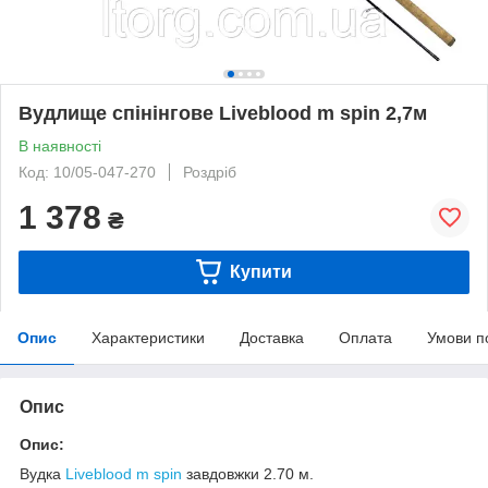
Вудлище спінінгове Liveblood m spin 2,7м
В наявності
Код: 10/05-047-270
Роздріб
1 378
₴
Купити
Опис
Характеристики
Доставка
Оплата
Умови п
Опис
Опис:
Вудка
Liveblood m spin
завдовжки 2.70 м.