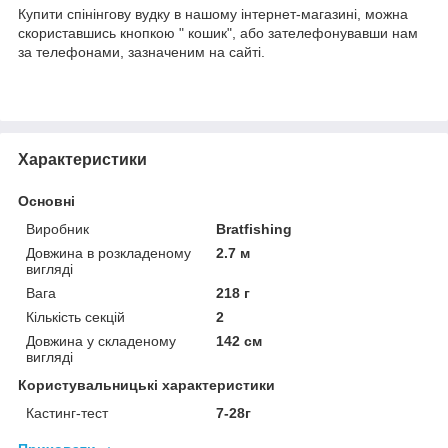
Купити спінінгову вудку в нашому інтернет-магазині, можна
скориставшись кнопкою " кошик", або зателефонувавши нам
за телефонами, зазначеним на сайті.
Характеристики
Основні
Виробник
Bratfishing
Довжина в розкладеному
2.7 м
вигляді
Вага
218 г
Кількість секцій
2
Довжина у складеному
142 см
вигляді
Користувальницькі характеристики
Кастинг-тест
7-28г