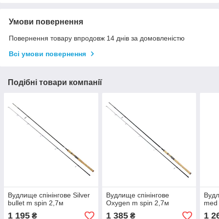
Умови повернення
Повернення товару впродовж 14 днів за домовленістю
Всі умови повернення
Подібні товари компанії
Вудлище спінінгове Silver
Вудлище спінінгове
Вудл
bullet m spin 2,7м
Oxygen m spin 2,7м
med 
1 195
1 385
1 2
₴
₴