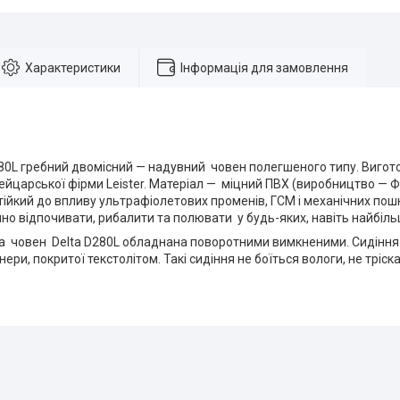
Характеристики
Інформація для замовлення
80L гребний двомісний — надувний човен полегшеного типу. Вигот
йцарської фірми Leister. Матеріал — міцний ПВХ (виробництво — Фі
тійкий до впливу ультрафіолетових променів, ГСМ і механічних пош
но відпочивати, рибалити та полювати у будь-яких, навіть найбіл
а човен Delta D280L обладнана поворотними вимкненими. Сидіння в
ери, покритої текстолітом. Такі сидіння не боїться вологи, не тріск