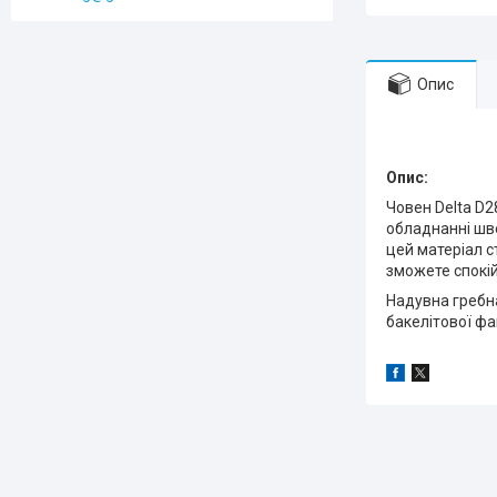
Опис
Опис:
Човен Delta D2
обладнанні шве
цей матеріал с
зможете спокій
Надувна гребн
бакелітової фан