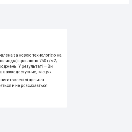
овлена за новою технологією на
нляндія) щільністю 750 г/м2;
коджень. У результаті — Ви
ьш важкодоступних, місцях.
иготовлені зі щільної
ається й не розсихається.