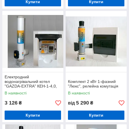
Купити
Купити
Електродний
водонагрівальний котел
Комплект 2 кВт 1-фазний
"GAZDA-EXTRA" КЕН-1-4,0,
"Люкс", релейна комутація
4-4,5 КВТ із комплектом
В наявності
В наявності
автоматики
3 126
5 290
₴
від
₴
Купити
Купити