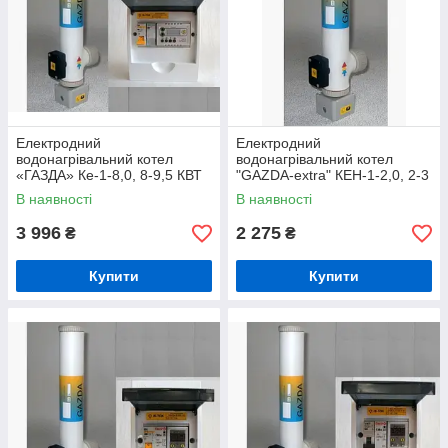
Електродний
Електродний
водонагрівальний котел
водонагрівальний котел
«ГАЗДА» Ке-1-8,0, 8-9,5 КВТ
"GAZDA-extra" КЕН-1-2,0, 2-3
із комплектом автоматики
кВт
В наявності
В наявності
Люкс
3 996
2 275
₴
₴
Купити
Купити