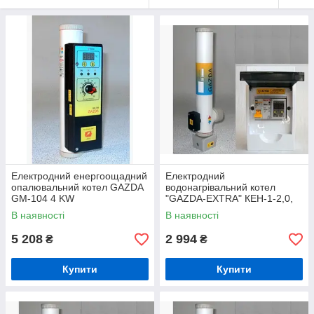
Електродний енергоощадний
Електродний
опалювальний котел GAZDA
водонагрівальний котел
GM-104 4 KW
"GAZDA-EXTRA" КЕН-1-2,0,
2-3 КВТ із комплектом
В наявності
В наявності
автоматики
5 208
2 994
₴
₴
Купити
Купити