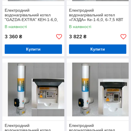
Електродний
Електродний
водонагрівальний котел
водонагрівальний котел
"GAZDA-EXTRA" КЕН-1-6,0,
«ГАЗДА» Ке-1-6,0, 6-7,5 КВТ
6-7,5 КВТ із комплектом
із комплектом автоматики
В наявності
В наявності
автоматики
Люкс
3 360
3 822
₴
₴
Купити
Купити
Електродний
Електродний
водонагрівальний котел
водонагрівальний котел