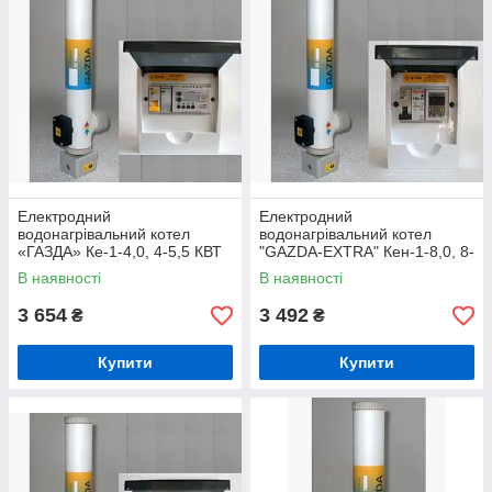
Електродний
Електродний
водонагрівальний котел
водонагрівальний котел
«ГАЗДА» Ке-1-4,0, 4-5,5 КВТ
"GAZDA-EXTRA" Кен-1-8,0, 8-
із комплектом автоматики
9,5 КВТ із комплектом
В наявності
В наявності
Люкс
автоматики
3 654
3 492
₴
₴
Купити
Купити