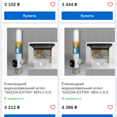
3 102
3 444
₴
₴
Купити
Купити
Електродний
Електродний
водонагрівальний котел
водонагрівальний котел
"GAZDA-EXTRA" КЕН-1-6,0,
"GAZDA-EXTRA" КЕН-1-8,0,
6-7,5 КВТ із комплектом
8-9,5 КВТ із комплектом
В наявності
В наявності
автоматики Люкс
автоматики Люкс
4 212
4 386
₴
₴