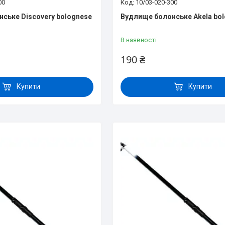
00
10/03-020-300
ське Discovery bolognese
Вудлище болонське Akela bo
В наявності
190 ₴
Купити
Купити