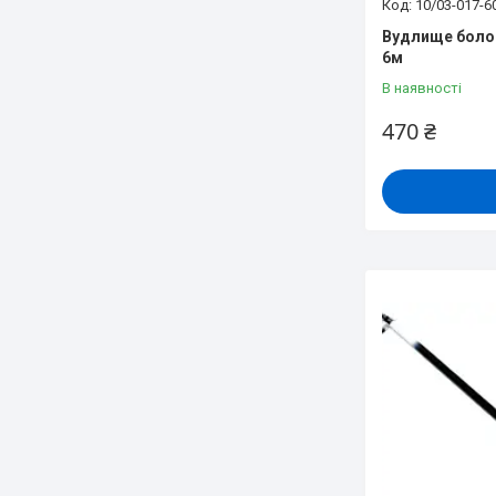
10/03-017-6
Вудлище болон
6м
В наявності
470 ₴