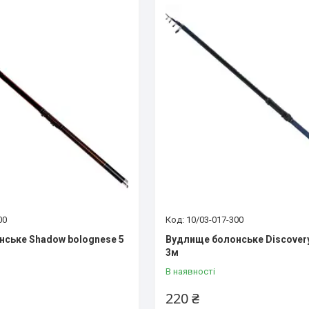
00
10/03-017-300
ське Shadow bolognese 5
Вудлище болонське Discover
3м
В наявності
220 ₴