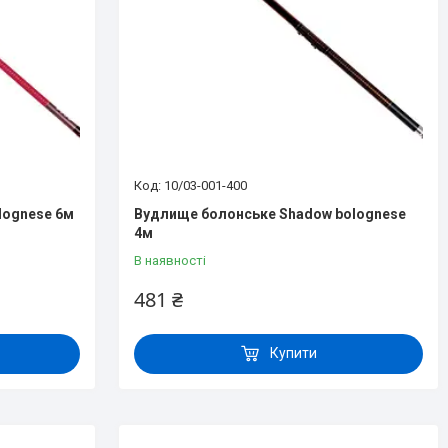
10/03-001-400
lognese 6м
Вудлище болонське Shadow bolognese
4м
В наявності
481 ₴
Купити