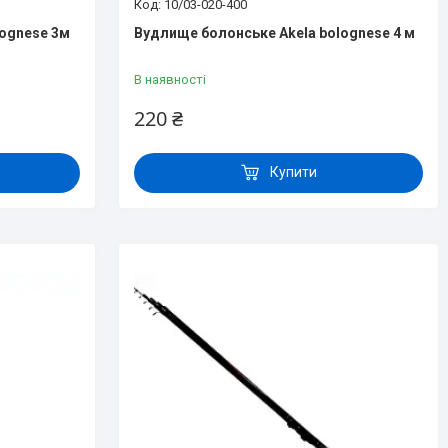
10/03-020-400
lognese 3м
Вудлище болонське Akela bolognese 4 м
В наявності
220 ₴
Купити