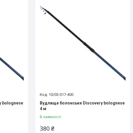
10/03-017-400
y bolognese
Вудлище болонське Discovery bolognese
4 м
В наявності
380 ₴