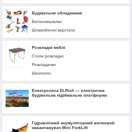
Будівельне обладнання
Бетономішалки
Шлакоблочні верстати
Розкладні меблі
Столи розкладні
Розкладачки
Шезлонги
Електролеса ELRish — електрична
будівельна підіймальна платформа
Гідравлічний акумуляторний вилковий
навантажувач Mini ForkLift