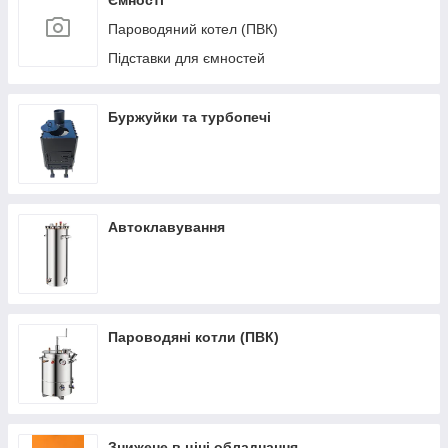
Ємності
Пароводяний котел (ПВК)
Підставки для ємностей
Буржуйки та турбопечі
Автоклавування
Пароводяні котли (ПВК)
Знижене в ціні обладнання