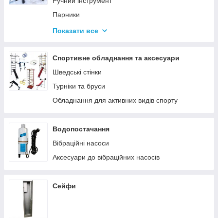
Ручний інструмент
Парники
Термоси
Показати все
Дровоколи
Спортивне обладнання та аксесуари
Шведські стінки
Турніки та бруси
Обладнання для активних видів спорту
Водопостачання
Вібраційні насоси
Аксесуари до вібраційних насосів
Сейфи