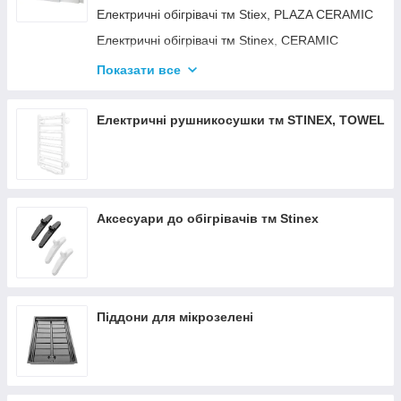
Електричні обігрівачі тм Stiex, PLAZA CERAMIC
Електричні обігрівачі тм Stinex, CERAMIC
Електричні обігрівачі тм Stinex, COMBIE
Показати все
ЕЛЕКТРОКОНВЕКТОРИ WIFI З
ТЕРМОРЕГУЛЯТОРОМ
Електричні рушникосушки тм STINEX, TOWEL
Аксесуари до обігрівачів тм Stinex
Піддони для мікрозелені