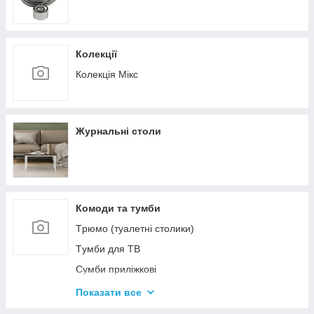
Колекції
Колекція Мікс
Журнальні столи
Комоди та тумби
Tрюмо (туалетні столики)
Tумби для ТВ
Сумби приліжкові
Комоди
Показати все
Тумби для взуття