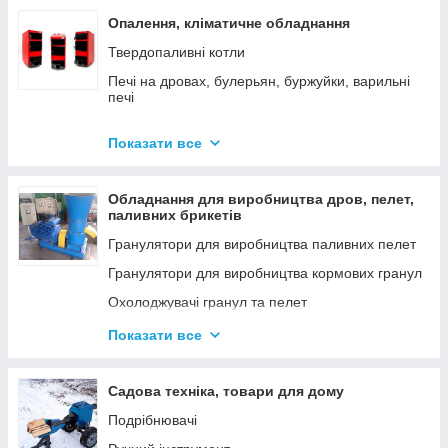
Опалення, кліматичне обладнання
Твердопаливні котли
Печі на дровах, булерьян, буржуйки, варильні
печі
Димарі
Показати все
Електродні котли GAZDA
Електродні котли ION
Обладнання для виробництва дров, пелет,
Котли електричні
паливних брикетів
Газові котли
Гранулятори для виробництва паливних пелет
Аксесуари для твердопаливних котлів
Гранулятори для виробництва кормових гранул
Охолоджувачі гранул та пелет
Подрібнювачі
Показати все
Шнеки
Дровоколи
Садова техніка, товари для дому
Подрібнювачі