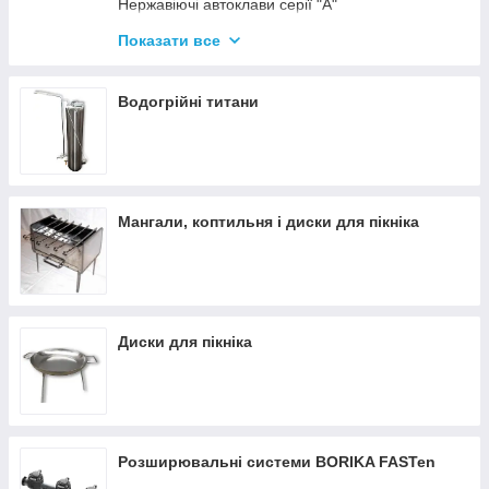
Нержавіючі автоклави серії "А"
Промислові автоклави
Показати все
Нержавіючі автоклави серії "Гуд"
Комплектуючі для автоклавів
Водогрійні титани
Все для консервації
Мангали, коптильня і диски для пікніка
Диски для пікніка
Розширювальні системи BORIKA FASTen