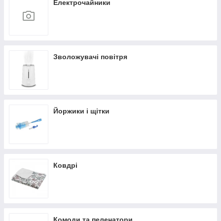
Електрочайники
Зволожувачі повітря
Йоржики і щітки
Ковдрі
Комоди та пеленатори