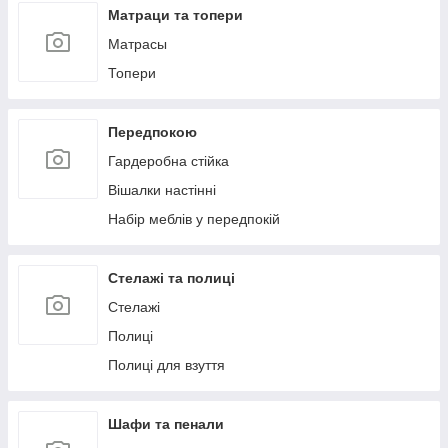
Матраци та топери
Матрасы
Топери
Передпокою
Гардеробна стійка
Вішалки настінні
Набір меблів у передпокій
Стелажі та полиці
Стелажі
Полиці
Полиці для взуття
Шафи та пенали