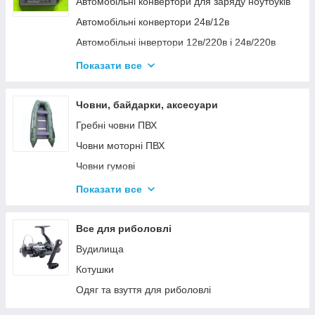
Автомобільні конвертори для заряду ноутбуків
Автомобільні конвертори 24в/12в
Автомобільні інвертори 12в/220в і 24в/220в
Вольтметры
Показати все
Інвертори автомобільні Дніпр 12в/220в і
24в/220в модифікована та чиста синусоїда
Човни, байдарки, аксесуари
Інвентори 2
Гребні човни ПВХ
Човни моторні ПВХ
Човни гумові
Надувні байдарки
Показати все
Аксесуари до човнів
Тюбінг
Все для риболовлі
Страхувальні жилети
Вудилища
Човники ΩMega
Котушки
Лодки Grif boat
Одяг та взуття для риболовлі
Човники PROFI