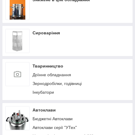
Сироваріння
Тваринництво
Доїнне обладнання
Зернодробілки, годівниці
Інкубатори
Автоклави
Бюджетні Автоклави
Автоклави серії "УТех"