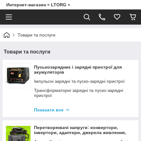
Интернет-магазин « LTORG »
Товари та послуги
Товари та послуги
Пуськозарядниє і зарядні пристрої для
акумуляторів
Імпульсні зарядні та пуско-зарядні пристрої
Трансформаторні зарядні та пуско-зарядні
пристрої
Дроти для прикурювання
Показати все
Джерела живлення для дамських сумочок від
мережі 220В
Перетворювачі напруги: конвертори,
інвертори, адаптери, джерела живлення,
вольтметри