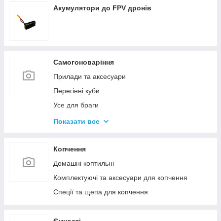
Акумулятори до FPV дронів
Самогоноваріння
Прилади та аксесуари
Перегінні куби
Усе для браги
Комплектуючі та запчастини
Показати все
Ємності для бродіння
Колони без ємності
Копчення
Домашні коптильні
Комплектуючі та аксесуари для копчення
Спеції та щепа для копчення