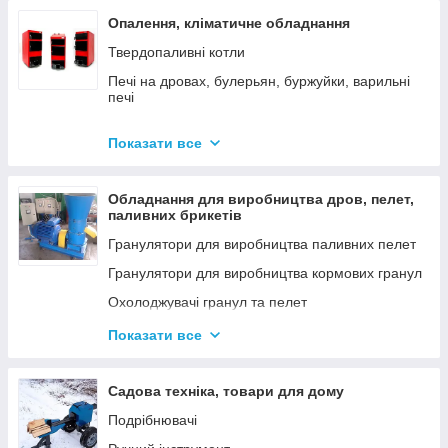
Опалення, кліматичне обладнання
Твердопаливні котли
Печі на дровах, булерьян, буржуйки, варильні
печі
Димарі
Показати все
Електродні котли GAZDA
Електродні котли ION
Обладнання для виробництва дров, пелет,
Котли електричні
паливних брикетів
Газові котли
Гранулятори для виробництва паливних пелет
Аксесуари для твердопаливних котлів
Гранулятори для виробництва кормових гранул
Охолоджувачі гранул та пелет
Подрібнювачі
Показати все
Шнеки
Дровоколи
Садова техніка, товари для дому
Подрібнювачі