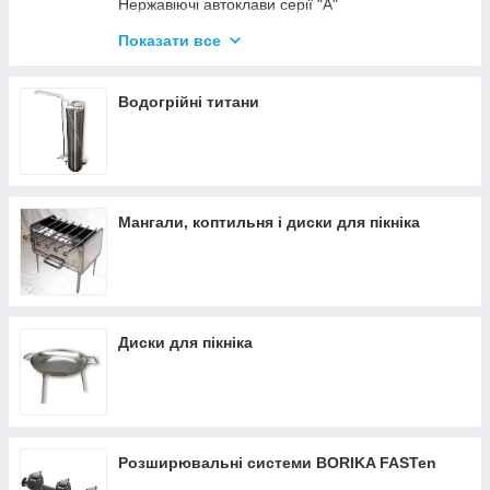
Нержавіючі автоклави серії "А"
Промислові автоклави
Показати все
Нержавіючі автоклави серії "Гуд"
Комплектуючі для автоклавів
Водогрійні титани
Все для консервації
Мангали, коптильня і диски для пікніка
Диски для пікніка
Розширювальні системи BORIKA FASTen