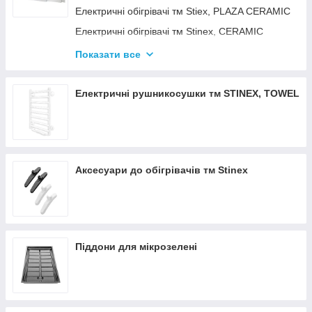
Електричні обігрівачі тм Stiex, PLAZA CERAMIC
Електричні обігрівачі тм Stinex, CERAMIC
Електричні обігрівачі тм Stinex, COMBIE
Показати все
ЕЛЕКТРОКОНВЕКТОРИ WIFI З
ТЕРМОРЕГУЛЯТОРОМ
Електричні рушникосушки тм STINEX, TOWEL
Аксесуари до обігрівачів тм Stinex
Піддони для мікрозелені