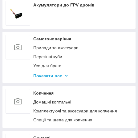
Акумулятори до FPV дронів
Самогоноваріння
Прилади та аксесуари
Перегінні куби
Усе для браги
Комплектуючі та запчастини
Показати все
Ємності для бродіння
Колони без ємності
Копчення
Домашні коптильні
Комплектуючі та аксесуари для копчення
Спеції та щепа для копчення