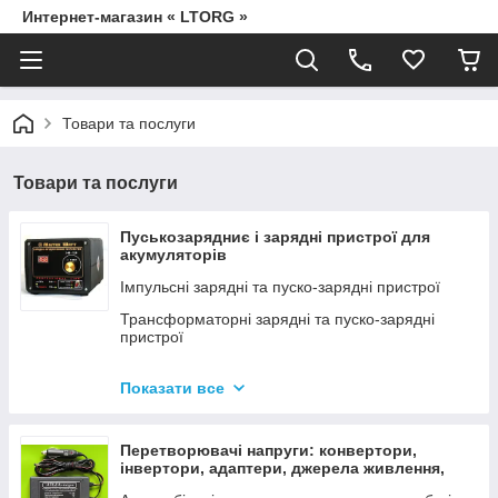
Интернет-магазин « LTORG »
Товари та послуги
Товари та послуги
Пуськозарядниє і зарядні пристрої для
акумуляторів
Імпульсні зарядні та пуско-зарядні пристрої
Трансформаторні зарядні та пуско-зарядні
пристрої
Дроти для прикурювання
Показати все
Джерела живлення для дамських сумочок від
мережі 220В
Перетворювачі напруги: конвертори,
інвертори, адаптери, джерела живлення,
вольтметри