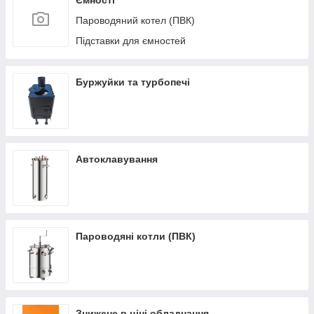
Ємності
Пароводяний котел (ПВК)
Підставки для ємностей
Буржуйки та турбопечі
Автоклавування
Пароводяні котли (ПВК)
Знижене в ціні обладнання