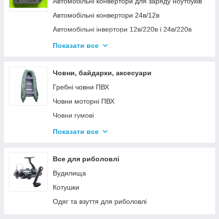
Автомобільні конвертори для заряду ноутбуків
Автомобільні конвертори 24в/12в
Автомобільні інвертори 12в/220в і 24в/220в
Вольтметры
Показати все
Інвертори автомобільні Дніпр 12в/220в і
24в/220в модифікована та чиста синусоїда
Човни, байдарки, аксесуари
Інвентори 2
Гребні човни ПВХ
Човни моторні ПВХ
Човни гумові
Надувні байдарки
Показати все
Аксесуари до човнів
Тюбінг
Все для риболовлі
Страхувальні жилети
Вудилища
Човники ΩMega
Котушки
Лодки Grif boat
Одяг та взуття для риболовлі
Човники PROFI