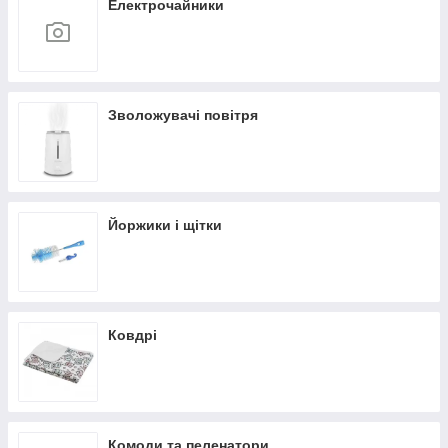
Електрочайники
Зволожувачі повітря
Йоржики і щітки
Ковдрі
Комоди та пеленатори