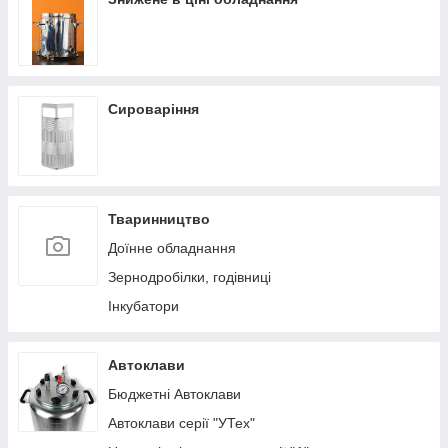
Сироваріння
Тваринництво
Доїнне обладнання
Зернодробілки, годівниці
Інкубатори
Автоклави
Бюджетні Автоклави
Автоклави серії "УТех"