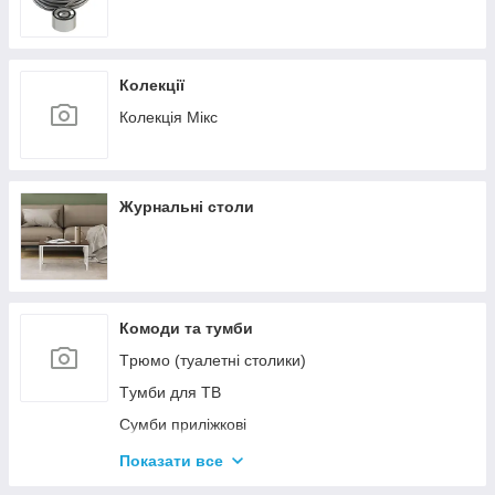
Колекції
Колекція Мікс
Журнальні столи
Комоди та тумби
Tрюмо (туалетні столики)
Tумби для ТВ
Сумби приліжкові
Комоди
Показати все
Тумби для взуття