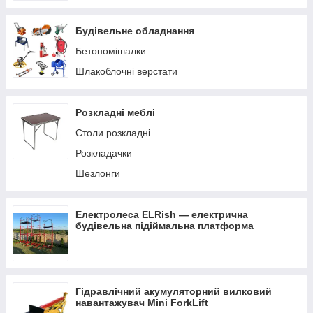
Будівельне обладнання
Бетономішалки
Шлакоблочні верстати
Розкладні меблі
Столи розкладні
Розкладачки
Шезлонги
Електролеса ELRish — електрична
будівельна підіймальна платформа
Гідравлічний акумуляторний вилковий
навантажувач Mini ForkLift