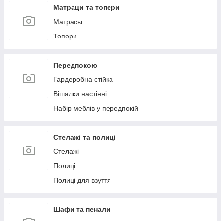
Матраци та топери
Матрасы
Топери
Передпокою
Гардеробна стійка
Вішалки настінні
Набір меблів у передпокій
Стелажі та полиці
Стелажі
Полиці
Полиці для взуття
Шафи та пенали