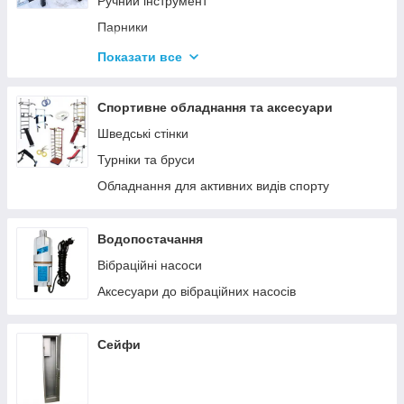
Ручний інструмент
Парники
Термоси
Показати все
Дровоколи
Спортивне обладнання та аксесуари
Шведські стінки
Турніки та бруси
Обладнання для активних видів спорту
Водопостачання
Вібраційні насоси
Аксесуари до вібраційних насосів
Сейфи