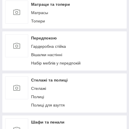
Матраци та топери
Матрасы
Топери
Передпокою
Гардеробна стійка
Вішалки настінні
Набір меблів у передпокій
Стелажі та полиці
Стелажі
Полиці
Полиці для взуття
Шафи та пенали