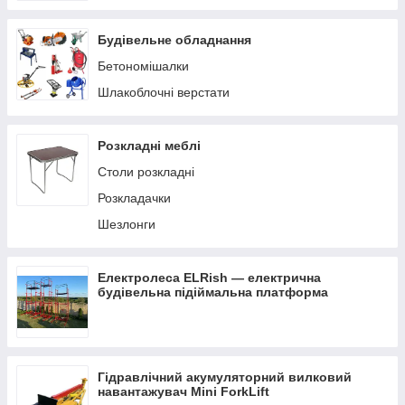
Будівельне обладнання
Бетономішалки
Шлакоблочні верстати
Розкладні меблі
Столи розкладні
Розкладачки
Шезлонги
Електролеса ELRish — електрична
будівельна підіймальна платформа
Гідравлічний акумуляторний вилковий
навантажувач Mini ForkLift