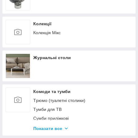
Колекції
Колекція Мікс
Журнальні столи
Комоди та тумби
Tрюмо (туалетні столики)
Tумби для ТВ
Сумби приліжкові
Комоди
Показати все
Тумби для взуття