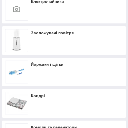
Електрочайники
Зволожувачі повітря
Йоржики і щітки
Ковдрі
Комоди та пеленатори