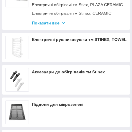
Електричні обігрівачі тм Stiex, PLAZA CERAMIC
Електричні обігрівачі тм Stinex, CERAMIC
Електричні обігрівачі тм Stinex, COMBIE
Показати все
ЕЛЕКТРОКОНВЕКТОРИ WIFI З
ТЕРМОРЕГУЛЯТОРОМ
Електричні рушникосушки тм STINEX, TOWEL
Аксесуари до обігрівачів тм Stinex
Піддони для мікрозелені