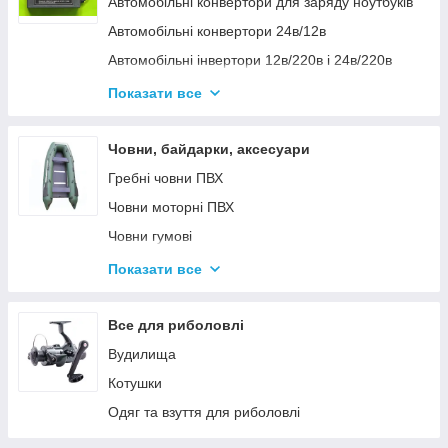
Автомобільні конвертори для заряду ноутбуків
Автомобільні конвертори 24в/12в
Автомобільні інвертори 12в/220в і 24в/220в
Вольтметры
Показати все
Інвертори автомобільні Дніпр 12в/220в і
24в/220в модифікована та чиста синусоїда
Човни, байдарки, аксесуари
Інвентори 2
Гребні човни ПВХ
Човни моторні ПВХ
Човни гумові
Надувні байдарки
Показати все
Аксесуари до човнів
Тюбінг
Все для риболовлі
Страхувальні жилети
Вудилища
Човники ΩMega
Котушки
Лодки Grif boat
Одяг та взуття для риболовлі
Човники PROFI