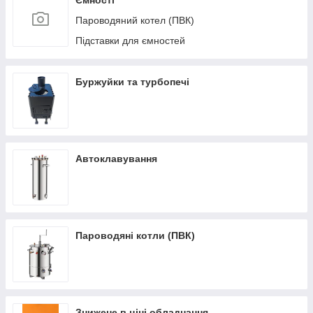
Ємності
Пароводяний котел (ПВК)
Підставки для ємностей
Буржуйки та турбопечі
Автоклавування
Пароводяні котли (ПВК)
Знижене в ціні обладнання