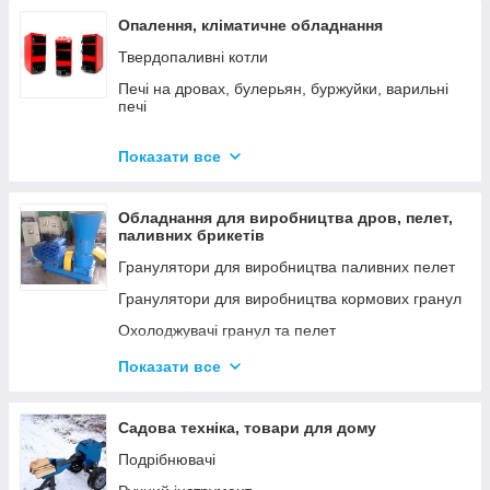
Опалення, кліматичне обладнання
Твердопаливні котли
Печі на дровах, булерьян, буржуйки, варильні
печі
Димарі
Показати все
Електродні котли GAZDA
Електродні котли ION
Обладнання для виробництва дров, пелет,
Котли електричні
паливних брикетів
Газові котли
Гранулятори для виробництва паливних пелет
Аксесуари для твердопаливних котлів
Гранулятори для виробництва кормових гранул
Охолоджувачі гранул та пелет
Подрібнювачі
Показати все
Шнеки
Дровоколи
Садова техніка, товари для дому
Подрібнювачі