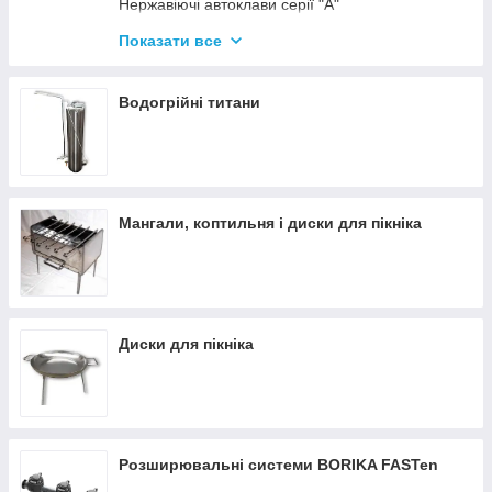
Нержавіючі автоклави серії "А"
Промислові автоклави
Показати все
Нержавіючі автоклави серії "Гуд"
Комплектуючі для автоклавів
Водогрійні титани
Все для консервації
Мангали, коптильня і диски для пікніка
Диски для пікніка
Розширювальні системи BORIKA FASTen