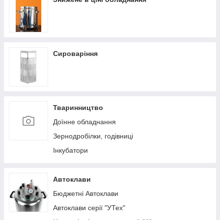
Сироваріння
Тваринництво
Доїнне обладнання
Зернодробілки, годівниці
Інкубатори
Автоклави
Бюджетні Автоклави
Автоклави серії "УТех"