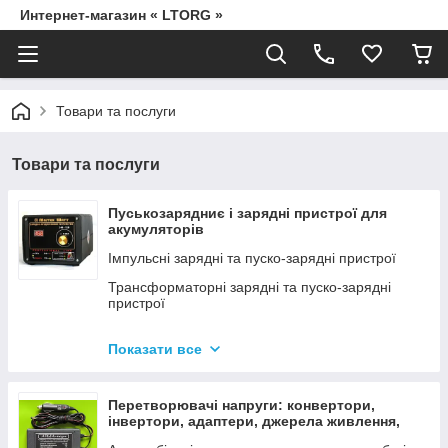
Интернет-магазин « LTORG »
Товари та послуги
Товари та послуги
Пуськозарядниє і зарядні пристрої для
акумуляторів
Імпульсні зарядні та пуско-зарядні пристрої
Трансформаторні зарядні та пуско-зарядні
пристрої
Дроти для прикурювання
Показати все
Джерела живлення для дамських сумочок від
мережі 220В
Перетворювачі напруги: конвертори,
інвертори, адаптери, джерела живлення,
вольтметри