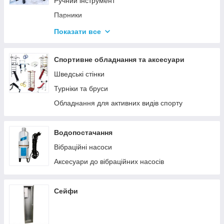
Ручний інструмент
Парники
Термоси
Показати все
Дровоколи
Спортивне обладнання та аксесуари
Шведські стінки
Турніки та бруси
Обладнання для активних видів спорту
Водопостачання
Вібраційні насоси
Аксесуари до вібраційних насосів
Сейфи