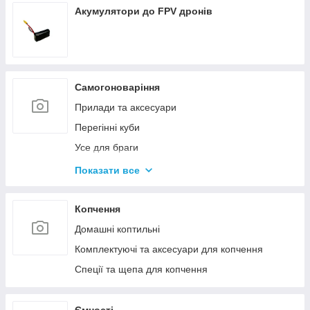
Акумулятори до FPV дронів
Самогоноваріння
Прилади та аксесуари
Перегінні куби
Усе для браги
Комплектуючі та запчастини
Показати все
Ємності для бродіння
Колони без ємності
Копчення
Домашні коптильні
Комплектуючі та аксесуари для копчення
Спеції та щепа для копчення