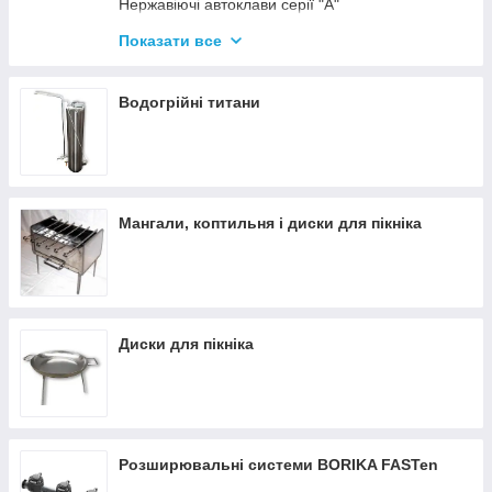
Нержавіючі автоклави серії "А"
Промислові автоклави
Показати все
Нержавіючі автоклави серії "Гуд"
Комплектуючі для автоклавів
Водогрійні титани
Все для консервації
Мангали, коптильня і диски для пікніка
Диски для пікніка
Розширювальні системи BORIKA FASTen