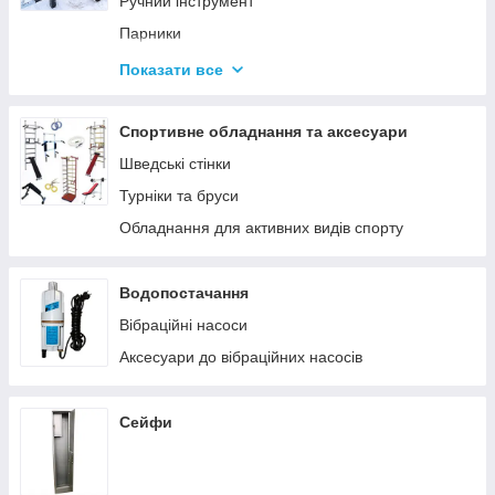
Ручний інструмент
Парники
Термоси
Показати все
Дровоколи
Спортивне обладнання та аксесуари
Шведські стінки
Турніки та бруси
Обладнання для активних видів спорту
Водопостачання
Вібраційні насоси
Аксесуари до вібраційних насосів
Сейфи