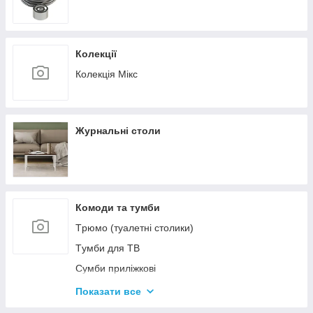
Колекції
Колекція Мікс
Журнальні столи
Комоди та тумби
Tрюмо (туалетні столики)
Tумби для ТВ
Сумби приліжкові
Комоди
Показати все
Тумби для взуття