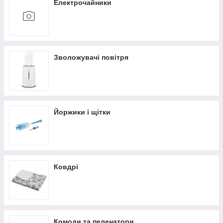
Електрочайники
Зволожувачі повітря
Йоржики і щітки
Ковдрі
Комоди та пеленатори