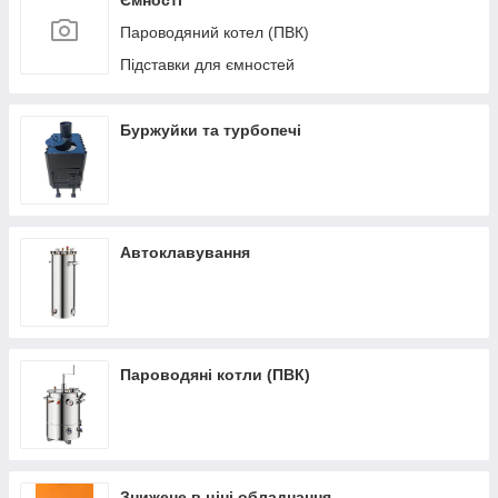
Ємності
Пароводяний котел (ПВК)
Підставки для ємностей
Буржуйки та турбопечі
Автоклавування
Пароводяні котли (ПВК)
Знижене в ціні обладнання