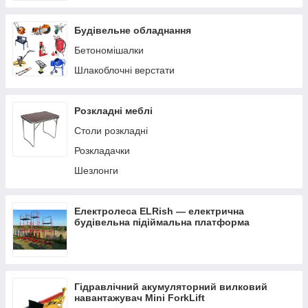
Будівельне обладнання
Бетономішалки
Шлакоблочні верстати
Розкладні меблі
Столи розкладні
Розкладачки
Шезлонги
Електролеса ELRish — електрична
будівельна підіймальна платформа
Гідравлічний акумуляторний вилковий
навантажувач Mini ForkLift