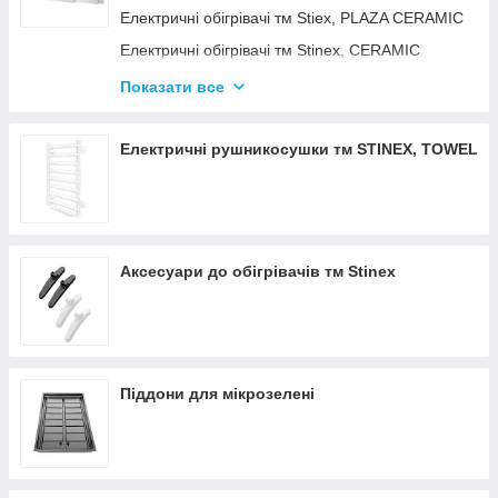
Електричні обігрівачі тм Stiex, PLAZA CERAMIC
Електричні обігрівачі тм Stinex, CERAMIC
Електричні обігрівачі тм Stinex, COMBIE
Показати все
ЕЛЕКТРОКОНВЕКТОРИ WIFI З
ТЕРМОРЕГУЛЯТОРОМ
Електричні рушникосушки тм STINEX, TOWEL
Аксесуари до обігрівачів тм Stinex
Піддони для мікрозелені