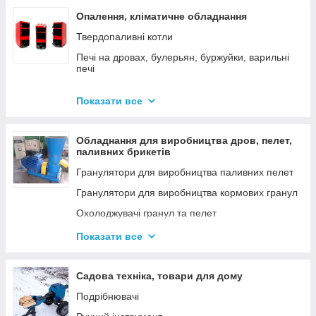
Опалення, кліматичне обладнання
Твердопаливні котли
Печі на дровах, булерьян, буржуйки, варильні
печі
Димарі
Показати все
Електродні котли GAZDA
Електродні котли ION
Обладнання для виробництва дров, пелет,
Котли електричні
паливних брикетів
Газові котли
Гранулятори для виробництва паливних пелет
Аксесуари для твердопаливних котлів
Гранулятори для виробництва кормових гранул
Охолоджувачі гранул та пелет
Подрібнювачі
Показати все
Шнеки
Дровоколи
Садова техніка, товари для дому
Подрібнювачі