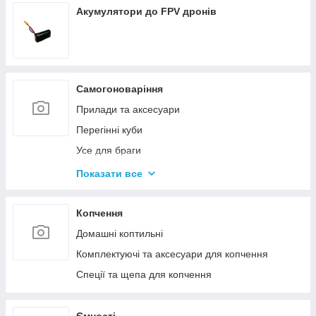
Акумулятори до FPV дронів
Самогоноваріння
Прилади та аксесуари
Перегінні куби
Усе для браги
Комплектуючі та запчастини
Показати все
Ємності для бродіння
Колони без ємності
Копчення
Домашні коптильні
Комплектуючі та аксесуари для копчення
Спеції та щепа для копчення