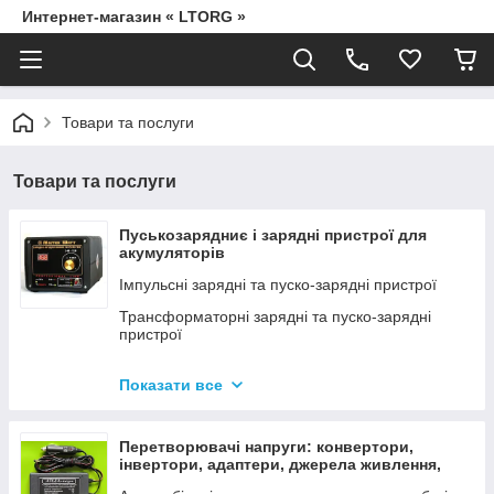
Интернет-магазин « LTORG »
Товари та послуги
Товари та послуги
Пуськозарядниє і зарядні пристрої для
акумуляторів
Імпульсні зарядні та пуско-зарядні пристрої
Трансформаторні зарядні та пуско-зарядні
пристрої
Дроти для прикурювання
Показати все
Джерела живлення для дамських сумочок від
мережі 220В
Перетворювачі напруги: конвертори,
інвертори, адаптери, джерела живлення,
вольтметри