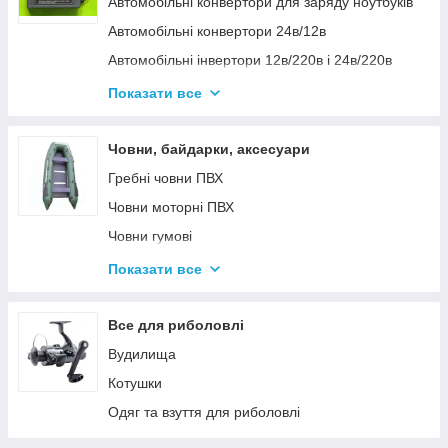
Автомобільні конвертори для заряду ноутбуків
Автомобільні конвертори 24в/12в
Автомобільні інвертори 12в/220в і 24в/220в
Вольтметры
Показати все
Інвертори автомобільні Дніпр 12в/220в і
24в/220в модифікована та чиста синусоїда
Човни, байдарки, аксесуари
Інвентори 2
Гребні човни ПВХ
Човни моторні ПВХ
Човни гумові
Надувні байдарки
Показати все
Аксесуари до човнів
Тюбінг
Все для риболовлі
Страхувальні жилети
Вудилища
Човники ΩMega
Котушки
Лодки Grif boat
Одяг та взуття для риболовлі
Човники PROFI