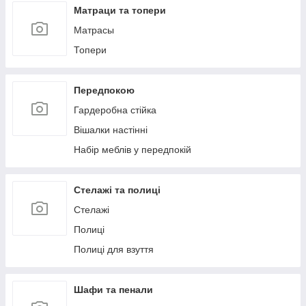
Матраци та топери
Матрасы
Топери
Передпокою
Гардеробна стійка
Вішалки настінні
Набір меблів у передпокій
Стелажі та полиці
Стелажі
Полиці
Полиці для взуття
Шафи та пенали