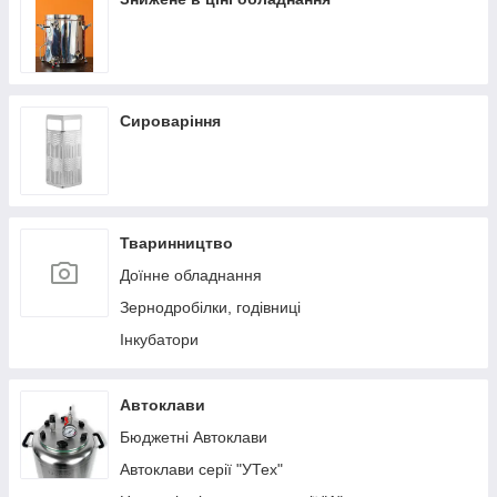
Сироваріння
Тваринництво
Доїнне обладнання
Зернодробілки, годівниці
Інкубатори
Автоклави
Бюджетні Автоклави
Автоклави серії "УТех"