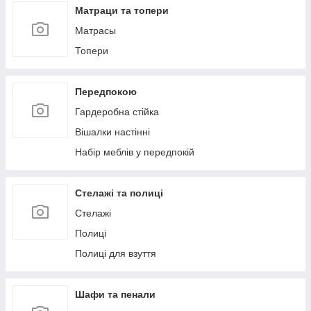
Матраци та топери
Матрасы
Топери
Передпокою
Гардеробна стійка
Вішалки настінні
Набір меблів у передпокій
Стелажі та полиці
Стелажі
Полиці
Полиці для взуття
Шафи та пенали