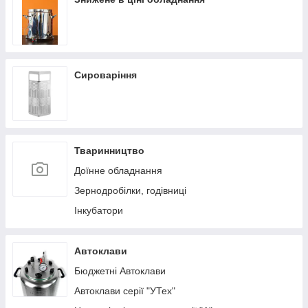
Сироваріння
Тваринництво
Доїнне обладнання
Зернодробілки, годівниці
Інкубатори
Автоклави
Бюджетні Автоклави
Автоклави серії "УТех"