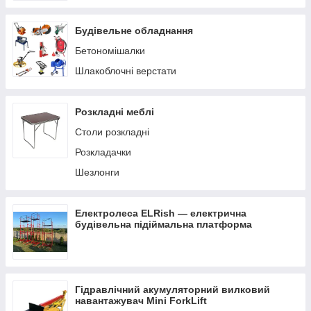
Будівельне обладнання
Бетономішалки
Шлакоблочні верстати
Розкладні меблі
Столи розкладні
Розкладачки
Шезлонги
Електролеса ELRish — електрична
будівельна підіймальна платформа
Гідравлічний акумуляторний вилковий
навантажувач Mini ForkLift