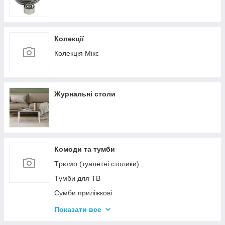
Колекції
Колекція Мікс
Журнальні столи
Комоди та тумби
Tрюмо (туалетні столики)
Tумби для ТВ
Сумби приліжкові
Комоди
Показати все
Тумби для взуття