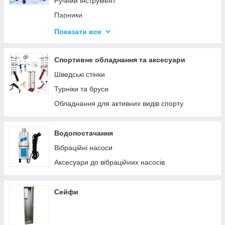
Ручний інструмент
Парники
Термоси
Показати все
Дровоколи
Спортивне обладнання та аксесуари
Шведські стінки
Турніки та бруси
Обладнання для активних видів спорту
Водопостачання
Вібраційні насоси
Аксесуари до вібраційних насосів
Сейфи