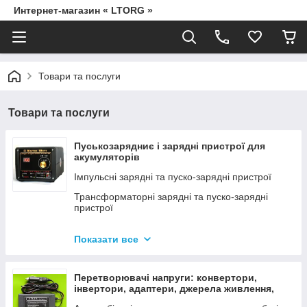
Интернет-магазин « LTORG »
Товари та послуги
Товари та послуги
Пуськозарядниє і зарядні пристрої для
акумуляторів
Імпульсні зарядні та пуско-зарядні пристрої
Трансформаторні зарядні та пуско-зарядні
пристрої
Дроти для прикурювання
Показати все
Джерела живлення для дамських сумочок від
мережі 220В
Перетворювачі напруги: конвертори,
інвертори, адаптери, джерела живлення,
вольтметри