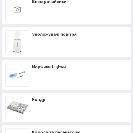
Електрочайники
Зволожувачі повітря
Йоржики і щітки
Ковдрі
Комоди та пеленатори