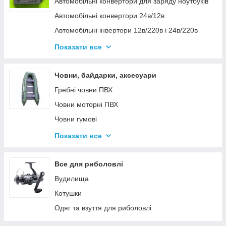
Автомобільні конвертори для заряду ноутбуків
Автомобільні конвертори 24в/12в
Автомобільні інвертори 12в/220в і 24в/220в
Вольтметры
Показати все
Інвертори автомобільні Дніпр 12в/220в і
24в/220в модифікована та чиста синусоїда
Човни, байдарки, аксесуари
Інвентори 2
Гребні човни ПВХ
Човни моторні ПВХ
Човни гумові
Надувні байдарки
Показати все
Аксесуари до човнів
Тюбінг
Все для риболовлі
Страхувальні жилети
Вудилища
Човники ΩMega
Котушки
Лодки Grif boat
Одяг та взуття для риболовлі
Човники PROFI