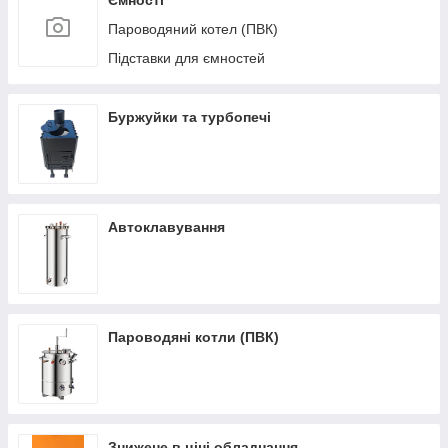
Ємності
Пароводяний котел (ПВК)
Підставки для ємностей
Буржуйки та турбопечі
Автоклавування
Пароводяні котли (ПВК)
Знижене в ціні обладнання