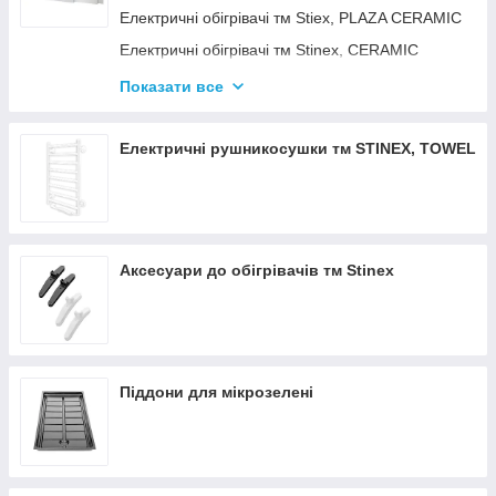
Електричні обігрівачі тм Stiex, PLAZA CERAMIC
Електричні обігрівачі тм Stinex, CERAMIC
Електричні обігрівачі тм Stinex, COMBIE
Показати все
ЕЛЕКТРОКОНВЕКТОРИ WIFI З
ТЕРМОРЕГУЛЯТОРОМ
Електричні рушникосушки тм STINEX, TOWEL
Аксесуари до обігрівачів тм Stinex
Піддони для мікрозелені