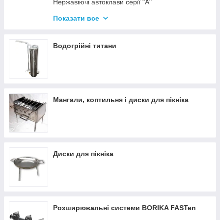
Нержавіючі автоклави серії "А"
Промислові автоклави
Показати все
Нержавіючі автоклави серії "Гуд"
Комплектуючі для автоклавів
Водогрійні титани
Все для консервації
Мангали, коптильня і диски для пікніка
Диски для пікніка
Розширювальні системи BORIKA FASTen