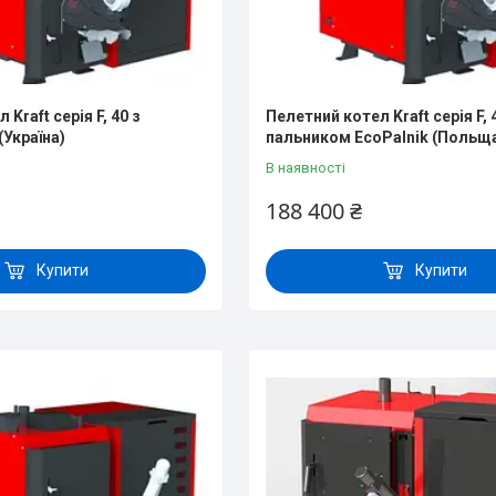
Kraft серія F, 40 з
Пелетний котел Kraft серія F, 
(Україна)
пальником EcoPalnik (Польщ
В наявності
188 400 ₴
Купити
Купити