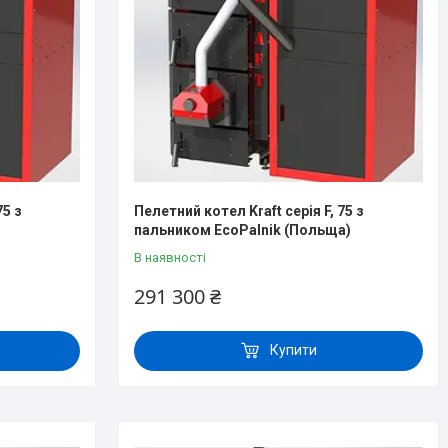
75 з
Пелетний котел Kraft серія F, 75 з
пальником EcoPalnik (Польща)
В наявності
291 300 ₴
Купити