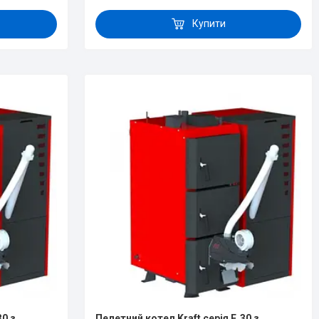
Купити
30 з
Пелетний котел Kraft серія F, 30 з