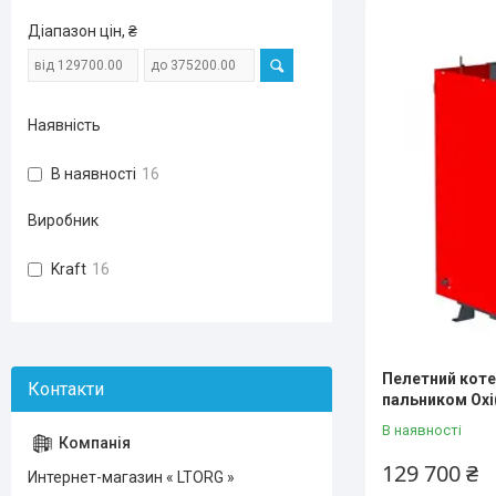
Діапазон цін, ₴
Наявність
В наявності
16
Виробник
Kraft
16
Пелетний котел 
пальником Oxi
В наявності
129 700 ₴
Интернет-магазин « LTORG »