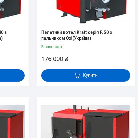
40 з
Пелетний котел Kraft серія F, 50 з
а)
пальником Oxi(Україна)
В наявності
176 000 ₴
Купити