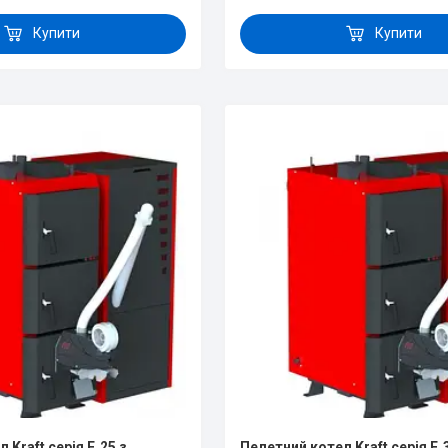
Купити
Купити
Kraft серія F, 25 з
Пелетний котел Kraft серія F, 