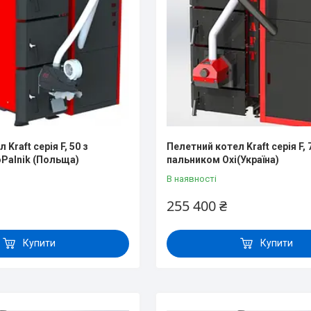
Kraft серія F, 50 з
Пелетний котел Kraft серія F, 
Palnik (Польща)
пальником Oxi(Україна)
В наявності
255 400 ₴
Купити
Купити