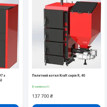
97 з
Пелетний котел Kraft серія R, 40
а)
В наявності
137 700 ₴