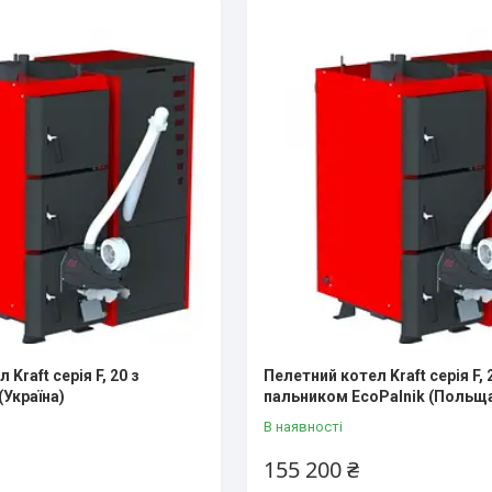
Kraft серія F, 20 з
Пелетний котел Kraft серія F, 
(Україна)
пальником EcoPalnik (Польщ
В наявності
155 200 ₴