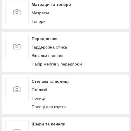
Матраци та топери
Матрасы
Топери
Передпокою
Гардеробна стійка
Вішалки настінні
Набір меблів у передпокій
Стелажі та полиці
Стелажі
Полиці
Полиці для взуття
Шафи та пенали