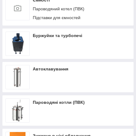
Ємності
Пароводяний котел (ПВК)
Підставки для ємностей
Буржуйки та турбопечі
Автоклавування
Пароводяні котли (ПВК)
Знижене в ціні обладнання