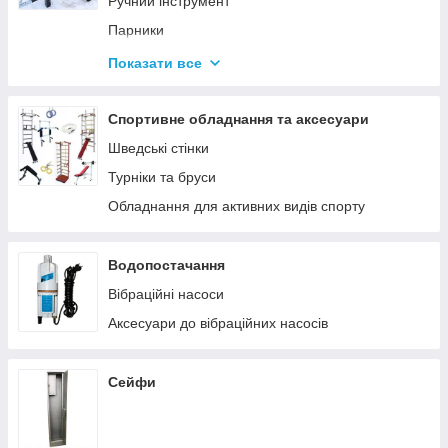
Ручний інструмент
Парники
Термоси
Показати все
Дровоколи
Спортивне обладнання та аксесуари
Шведські стінки
Турніки та бруси
Обладнання для активних видів спорту
Водопостачання
Вібраційні насоси
Аксесуари до вібраційних насосів
Сейфи