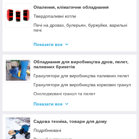
Опалення, кліматичне обладнання
Твердопаливні котли
Печі на дровах, булерьян, буржуйки, варильні
печі
Димарі
Показати все
Електродні котли GAZDA
Електродні котли ION
Обладнання для виробництва дров, пелет,
Котли електричні
паливних брикетів
Газові котли
Гранулятори для виробництва паливних пелет
Аксесуари для твердопаливних котлів
Гранулятори для виробництва кормових гранул
Охолоджувачі гранул та пелет
Подрібнювачі
Показати все
Шнеки
Дровоколи
Садова техніка, товари для дому
Подрібнювачі