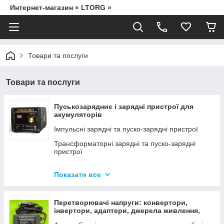
Интернет-магазин « LTORG »
Товари та послуги
Товари та послуги
Пуськозарядниє і зарядні пристрої для
акумуляторів
Імпульсні зарядні та пуско-зарядні пристрої
Трансформаторні зарядні та пуско-зарядні
пристрої
Дроти для прикурювання
Показати все
Джерела живлення для дамських сумочок від
мережі 220В
Перетворювачі напруги: конвертори,
інвертори, адаптери, джерела живлення,
вольтметри