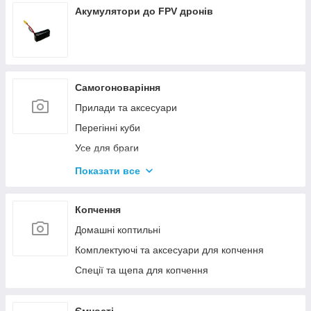
Акумулятори до FPV дронів
Самогоноваріння
Прилади та аксесуари
Перегінні куби
Усе для браги
Комплектуючі та запчастини
Показати все
Ємності для бродіння
Колони без ємності
Копчення
Домашні коптильні
Комплектуючі та аксесуари для копчення
Спеції та щепа для копчення