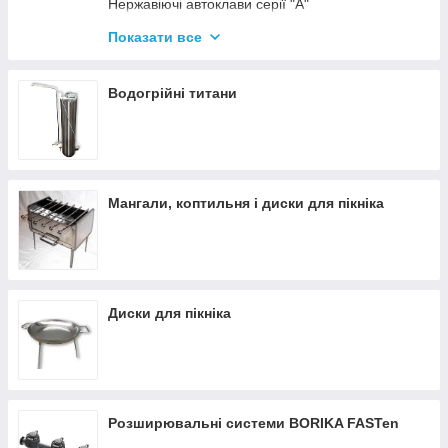
Нержавіючі автоклави серії "А"
Промислові автоклави
Показати все
Нержавіючі автоклави серії "Гуд"
Комплектуючі для автоклавів
Водогрійні титани
Все для консервації
Мангали, коптильня і диски для пікніка
Диски для пікніка
Розширювальні системи BORIKA FASTen