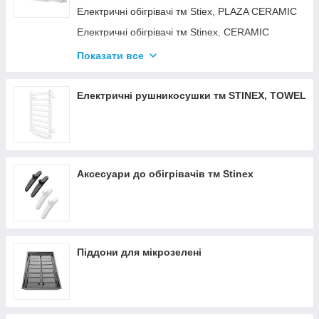
Електричні обігрівачі тм Stiex, PLAZA CERAMIC
Електричні обігрівачі тм Stinex, CERAMIC
Електричні обігрівачі тм Stinex, COMBIE
Показати все
ЕЛЕКТРОКОНВЕКТОРИ WIFI З
ТЕРМОРЕГУЛЯТОРОМ
Електричні рушникосушки тм STINEX, TOWEL
Аксесуари до обігрівачів тм Stinex
Піддони для мікрозелені