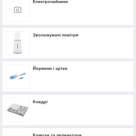
Електрочайники
Зволожувачі повітря
Йоржики і щітки
Ковдрі
Комоди та пеленатори