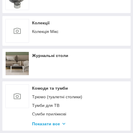
Колекції
Колекція Мікс
Журнальні столи
Комоди та тумби
Tрюмо (туалетні столики)
Tумби для ТВ
Сумби приліжкові
Комоди
Показати все
Тумби для взуття