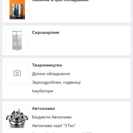
Сироваріння
Тваринництво
Доїнне обладнання
Зернодробілки, годівниці
Інкубатори
Автоклави
Бюджетні Автоклави
Автоклави серії "УТех"