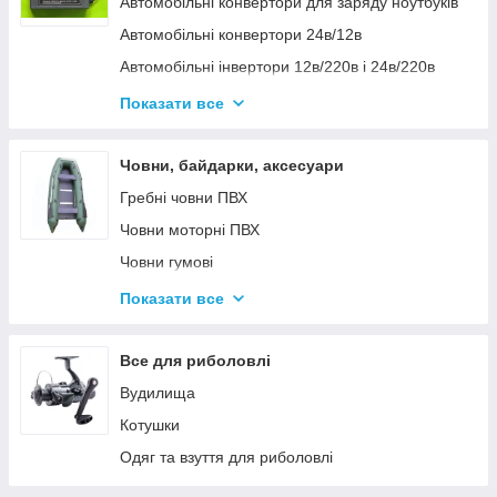
Автомобільні конвертори для заряду ноутбуків
Автомобільні конвертори 24в/12в
Автомобільні інвертори 12в/220в і 24в/220в
Вольтметры
Показати все
Інвертори автомобільні Дніпр 12в/220в і
24в/220в модифікована та чиста синусоїда
Човни, байдарки, аксесуари
Інвентори 2
Гребні човни ПВХ
Човни моторні ПВХ
Човни гумові
Надувні байдарки
Показати все
Аксесуари до човнів
Тюбінг
Все для риболовлі
Страхувальні жилети
Вудилища
Човники ΩMega
Котушки
Лодки Grif boat
Одяг та взуття для риболовлі
Човники PROFI