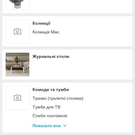
Колекції
Колекція Мікс
Журнальні столи
Комоди та тумби
Tрюмо (туалетні столики)
Tумби для ТВ
Сумби приліжкові
Комоди
Показати все
Тумби для взуття