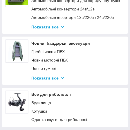
Автомобільні конвертори для заряду ноутбуків
Автомобільні конвертори 24в/12в
Автомобільні інвертори 12в/220в і 24в/220в
Вольтметры
Показати все
Інвертори автомобільні Дніпр 12в/220в і
24в/220в модифікована та чиста синусоїда
Човни, байдарки, аксесуари
Інвентори 2
Гребні човни ПВХ
Човни моторні ПВХ
Човни гумові
Надувні байдарки
Показати все
Аксесуари до човнів
Тюбінг
Все для риболовлі
Страхувальні жилети
Вудилища
Човники ΩMega
Котушки
Лодки Grif boat
Одяг та взуття для риболовлі
Човники PROFI