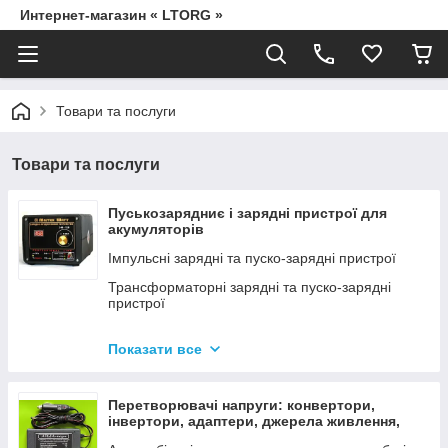
Интернет-магазин « LTORG »
Товари та послуги
Товари та послуги
Пуськозарядниє і зарядні пристрої для
акумуляторів
Імпульсні зарядні та пуско-зарядні пристрої
Трансформаторні зарядні та пуско-зарядні
пристрої
Дроти для прикурювання
Показати все
Джерела живлення для дамських сумочок від
мережі 220В
Перетворювачі напруги: конвертори,
інвертори, адаптери, джерела живлення,
вольтметри