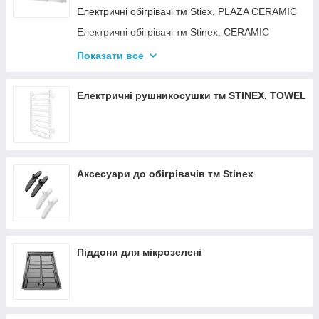
Електричні обігрівачі тм Stiex, PLAZA CERAMIC
Електричні обігрівачі тм Stinex, CERAMIC
Електричні обігрівачі тм Stinex, COMBIE
Показати все
ЕЛЕКТРОКОНВЕКТОРИ WIFI З
ТЕРМОРЕГУЛЯТОРОМ
Електричні рушникосушки тм STINEX, TOWEL
Аксесуари до обігрівачів тм Stinex
Піддони для мікрозелені