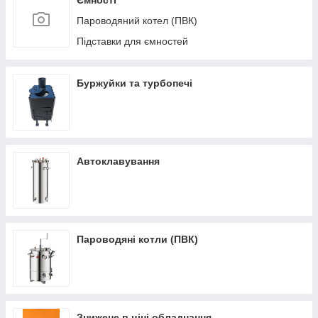
Ємності
Пароводяний котел (ПВК)
Підставки для ємностей
Буржуйки та турбопечі
Автоклавування
Пароводяні котли (ПВК)
Знижене в ціні обладнання