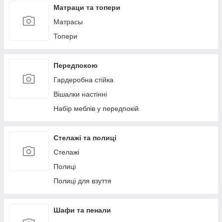
Матраци та топери
Матрасы
Топери
Передпокою
Гардеробна стійка
Вішалки настінні
Набір меблів у передпокій
Стелажі та полиці
Стелажі
Полиці
Полиці для взуття
Шафи та пенали