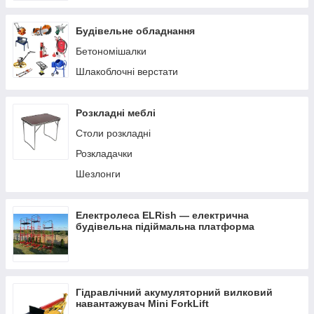
Будівельне обладнання
Бетономішалки
Шлакоблочні верстати
Розкладні меблі
Столи розкладні
Розкладачки
Шезлонги
Електролеса ELRish — електрична
будівельна підіймальна платформа
Гідравлічний акумуляторний вилковий
навантажувач Mini ForkLift