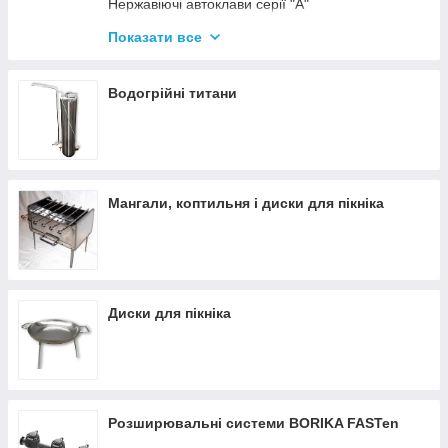
Нержавіючі автоклави серії "А"
Промислові автоклави
Показати все
Нержавіючі автоклави серії "Гуд"
Комплектуючі для автоклавів
Водогрійні титани
Все для консервації
Мангали, коптильня і диски для пікніка
Диски для пікніка
Розширювальні системи BORIKA FASTen