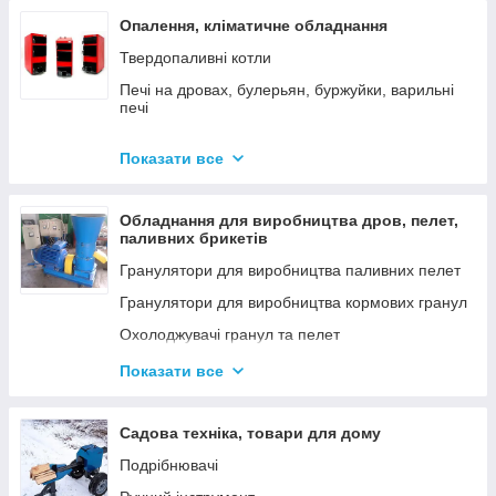
Опалення, кліматичне обладнання
Твердопаливні котли
Печі на дровах, булерьян, буржуйки, варильні
печі
Димарі
Показати все
Електродні котли GAZDA
Електродні котли ION
Обладнання для виробництва дров, пелет,
Котли електричні
паливних брикетів
Газові котли
Гранулятори для виробництва паливних пелет
Аксесуари для твердопаливних котлів
Гранулятори для виробництва кормових гранул
Охолоджувачі гранул та пелет
Подрібнювачі
Показати все
Шнеки
Дровоколи
Садова техніка, товари для дому
Подрібнювачі