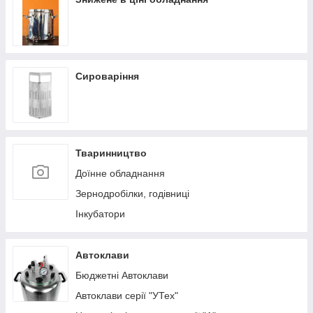
Сироваріння
Тваринництво
Доїнне обладнання
Зернодробілки, годівниці
Інкубатори
Автоклави
Бюджетні Автоклави
Автоклави серії "УТех"