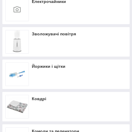
Електрочайники
Зволожувачі повітря
Йоржики і щітки
Ковдрі
Комоди та пеленатори