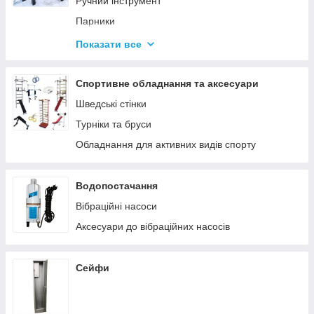
Ручний інструмент
Парники
Термоси
Показати все
Дровоколи
Спортивне обладнання та аксесуари
Шведські стінки
Турніки та бруси
Обладнання для активних видів спорту
Водопостачання
Вібраційні насоси
Аксесуари до вібраційних насосів
Сейфи