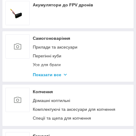
Акумулятори до FPV дронів
Самогоноваріння
Прилади та аксесуари
Перегінні куби
Усе для браги
Комплектуючі та запчастини
Показати все
Ємності для бродіння
Колони без ємності
Копчення
Домашні коптильні
Комплектуючі та аксесуари для копчення
Спеції та щепа для копчення